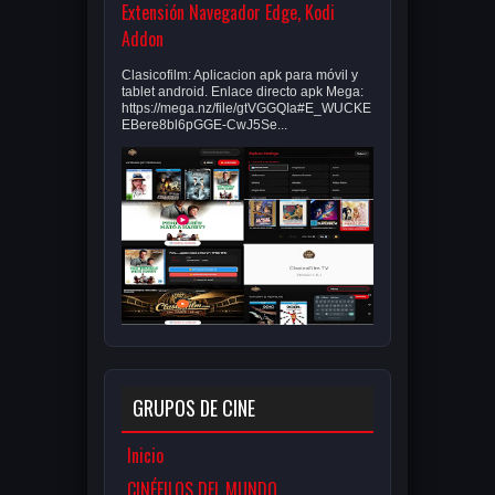
Extensión Navegador Edge, Kodi
Addon
Clasicofilm: Aplicacion apk para móvil y
tablet android. Enlace directo apk Mega:
https://mega.nz/file/gtVGGQIa#E_WUCKE
EBere8bl6pGGE-CwJ5Se...
GRUPOS DE CINE
Inicio
CINÉFILOS DEL MUNDO