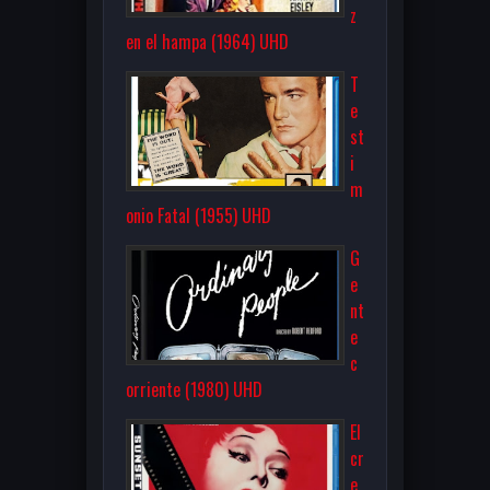
z
en el hampa (1964) UHD
T
e
st
i
m
onio Fatal (1955) UHD
G
e
nt
e
c
orriente (1980) UHD
El
cr
e