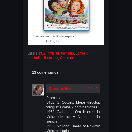
Las nieves del Kilimanjaro
(1952) B...
Labels:
1952
,
Amistad
,
Comedia
,
Comedia
romántica
,
Romance
,
Vida rural
13 comentarios:
Clasicofilm
27/5/19
Premios
1952: 2 Oscars: Mejor director,
fotografía color. 7 nominaciones
1952: Globos de Oro: Nominada
Mejor director y Mejor banda
sonora
1952: National Board of Review:
Mejor película