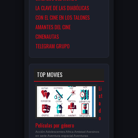
LA CLAVE DE LAS DIABÓLICAS
CON EL CINE EN LOS TALONES
AMANTES DEL CINE
CINENAUTAS
TELEGRAM GRUPO
TOP MOVIES
Li
st
a
d
o
Películas por género
Acción Adolescentes Africa Amistad Asesinos
en serie Aventura espacial Aventuras