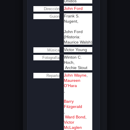
Unidos
John Ford
Dirección
Frank S.
Guion
Nugent,
John Ford
(Historia:
Maurice Walsh)
Victor Young
Música
Winton C.
Fotografía
Hoch,
Archie Stout
John Wayne
,
Reparto
Maureen
O'Hara
,
Barry
Fitzgerald
,
Ward Bond
,
Victor
McLaglen