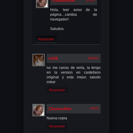
Clasicofilm
9/8/20
Hola, leer aviso de la
página....cambia de
navegador!
Saludos.
Responder
isilik
30/6/22
no me canso de verla, la tengo
en la version en castellano
original y esta mejor, saludo
oskar
Responder
Clasicofilm
1/4/24
Nueva copia
Responder