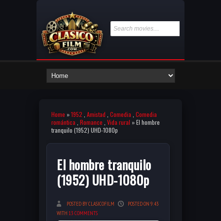
Home
»
1952
,
Amistad
,
Comedia
,
Comedia
romántica
,
Romance
,
Vida rural
» El hombre
tranquilo (1952) UHD-1080p
El hombre tranquilo
(1952) UHD-1080p
POSTED BY CLASICOFILM
POSTED ON 9:43
WITH
13 COMMENTS