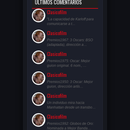
ULTIMOS COMENTARIOS
Clasicofilm
"La capacidad de Karloff para
comunicarse a t…
Clasicofilm
Premios1967: 3 Oscars: BSO
(adaptada), dirección a…
Clasicofilm
Premios1975: Oscar: Mejor
guion original. 6 nom., …
Clasicofilm
Premios1950: 3 Oscar: Mejor
guion, dirección artís…
Clasicofilm
Un individuo mira hacia
Manhattan desde un transbo…
Clasicofilm
Premios1992: Globos de Oro:
Nominada a Mejor Banda…