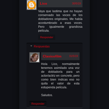
Lico
30/5/19
Vaya que lastima que no hayan
conservado las voces de los
dobladores originales. Me había
acostumbrado a esas voces.
Pero igualmente grandiosa
película.
Responder
Respuestas
Clasicofilm
31/5/19
Hola Lico, normalmente
tenemos asimilado una voz
de doblador/a para un
actor/actriz en concreto, pero
como bien indicas eso no
quita el valor de esta
estupenda película.
Saludos.
Responder