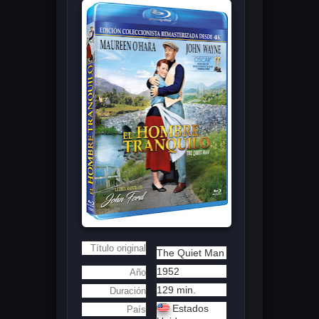
Título original
The Quiet Man
1952
Año
129 min.
Duración
Estados
País