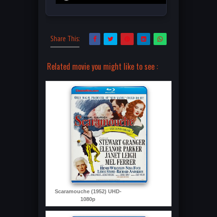
Share This:
Related movie you might like to see :
Scaramouche (1952) UHD-
1080p