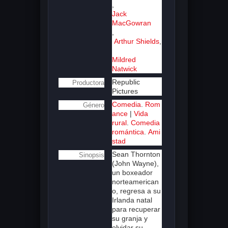
,
Jack
MacGowran
,
Arthur Shields
,
Mildred
Natwick
Republic
Productora
Pictures
Comedia
.
Rom
Género
ance
|
Vida
rural
.
Comedia
romántica
.
Ami
stad
Sean Thornton
Sinopsis
(John Wayne),
un boxeador
norteamerican
o, regresa a su
Irlanda natal
para recuperar
su granja y
olvidar su