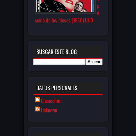
p
ú
sculo de los dioses (1950) UHD
BUSCAR ESTE BLOG
DATOS PERSONALES
Clasicofilm
Unknown