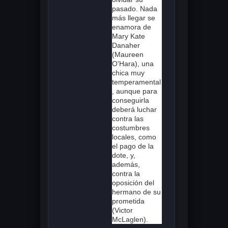
pasado. Nada
más llegar se
enamora de
Mary Kate
Danaher
(Maureen
O'Hara), una
chica muy
temperamental
, aunque para
conseguirla
deberá luchar
contra las
costumbres
locales, como
el pago de la
dote, y,
además,
contra la
oposición del
hermano de su
prometida
(Victor
McLaglen).