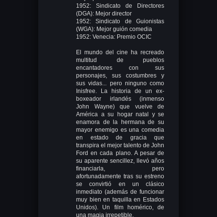
1952: Sindicato de Directores
(DGA): Mejor director
1952: Sindicato de Guionistas
(WGA): Mejor guión comedia
1952: Venecia: Premio OCIC
El mundo del cine ha recreado
multitud de pueblos
encantadores con sus
personajes, sus costumbres y
sus vidas... pero ninguno como
Inisfree. La historia de un ex-
boxeador irlandés (inmenso
John Wayne) que vuelve de
América a su hogar natal y se
enamora de la hermana de su
mayor enemigo es una comedia
en estado de gracia que
transpira el mejor talento de John
Ford en cada plano. A pesar de
su aparente sencillez, llevó años
financiarla, pero
afortunadamente tras su estreno
se convirtió en un clásico
inmediato (además de funcionar
muy bien en taquilla en Estados
Unidos). Un film homérico, de
una magia irrepetible.