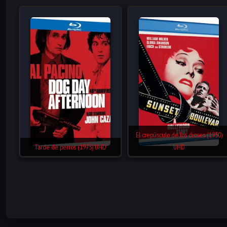
El crepúsculo de los dioses (1950)
Tarde de perros (1975) UHD
UHD