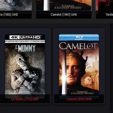
ia (1932) UHD
Camelot (1967) UHD
Tarde
La momia (1932) UHD
Camelot (1967) UHD