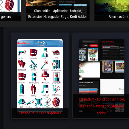
Clasicofilm - Aplicación Android,
r género
Extensión Navegador Edge, Kodi Addon
Alien nación 
Clasicofilm - Aplicación Android,
Extensión Navegador Edge, Kodi
Listado Películas por género
Addon