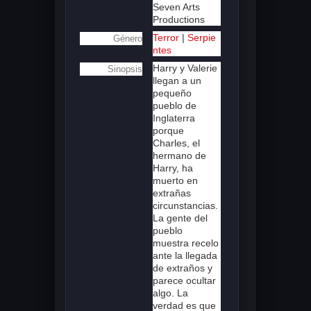
Seven Arts
Productions
Terror
|
Serpie
Género
ntes
Harry y Valerie
Sinopsis
llegan a un
pequeño
pueblo de
Inglaterra
porque
Charles, el
hermano de
Harry, ha
muerto en
extrañas
circunstancias.
La gente del
pueblo
muestra recelo
ante la llegada
de extraños y
parece ocultar
algo. La
verdad es que