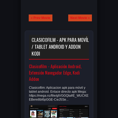
« Prev Movie
Next Movie »
CLASICOFILM - APK PARA MOVÍL
/ TABLET ANDROID Y ADDON
KODI
Clasicofilm - Aplicación Android,
Extensión Navegador Edge, Kodi
Addon
Clasicofilm: Aplicacion apk para móvil y
tablet android. Enlace directo apk Mega:
https://mega.nz/file/gtVGGQIa#E_WUCKE
EBere8bl6pGGE-CwJ5Se...