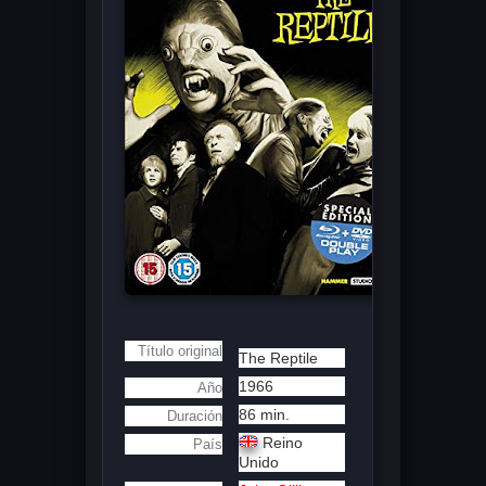
Título original
The Reptile
1966
Año
86 min.
Duración
Reino
País
Unido