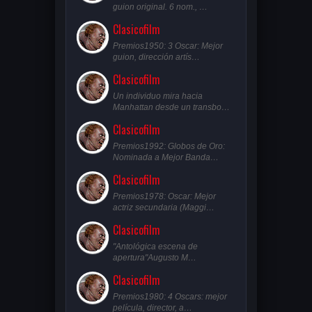
guion original. 6 nom., …
Clasicofilm
Premios1950: 3 Oscar: Mejor
guion, dirección artís…
Clasicofilm
Un individuo mira hacia
Manhattan desde un transbo…
Clasicofilm
Premios1992: Globos de Oro:
Nominada a Mejor Banda…
Clasicofilm
Premios1978: Oscar: Mejor
actriz secundaria (Maggi…
Clasicofilm
"Antológica escena de
apertura"Augusto M…
Clasicofilm
Premios1980: 4 Oscars: mejor
película, director, a…