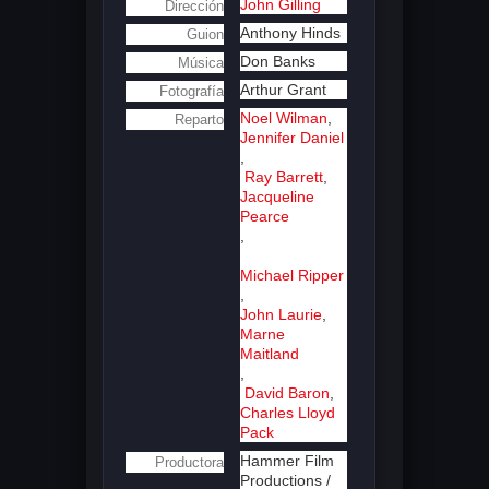
John Gilling
Dirección
Anthony Hinds
Guion
Don Banks
Música
Arthur Grant
Fotografía
Noel Wilman
,
Reparto
Jennifer Daniel
,
Ray Barrett
,
Jacqueline
Pearce
,
Michael Ripper
,
John Laurie
,
Marne
Maitland
,
David Baron
,
Charles Lloyd
Pack
Hammer Film
Productora
Productions /