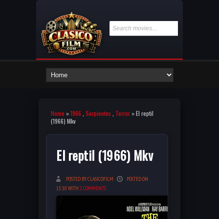
Home
»
1966
,
Serpientes
,
Terror
» El reptil
(1966) Mkv
El reptil (1966) Mkv
POSTED BY CLASICOFILM
POSTED ON
13:10 WITH
2 COMMENTS