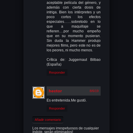
aceptable película del género, y
además con cierta dosis de
intriga. Bien los intérpretes y un
poco cortos los efectos
especiales……sobretodo en lo
que a maquillaje se
refieren….por mucho empeño
que en su momento pusieran.
Sin duda la Hammer produjo
mejores films, pero este no es de
los peores, ni mucho menos.
Crítica de: Juggernaut Bilbao
(España)
Responder
hector
8/6/19
Es entretenida.Me gustó.
Responder
Añadir comentario
Los mensajes irrespetuosos de cualquier
índole, serán eliminados!