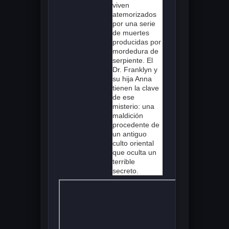
viven
atemorizados
por una serie
de muertes
producidas por
mordedura de
serpiente. El
Dr. Franklyn y
su hija Anna
tienen la clave
de ese
misterio: una
maldición
procedente de
un antiguo
culto oriental
que oculta un
terrible
secreto.