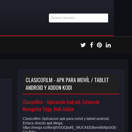
CLASICOFILM - APK PARA MOVÍL / TABLET
ANDROID Y ADDON KODI
Clasicofilm - Aplicación Android, Extensión
Navegador Edge, Kodi Addon
Clasicofilm: Aplicacion apk para móvil y tablet android.
Enlace directo apk Mega:
https://mega.nz/file/gtVGGQIa#E_WUCKEEBere8bl6pGGE-