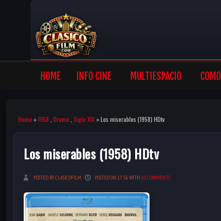
HOME
INFO CINE
MULTIESPACIO
COMO 
Home
»
1958
,
Drama
,
Siglo XIX
» Los miserables (1958) HDtv
Los miserables (1958) HDtv
POSTED BY CLASICOFILM
POSTED ON 17:56 WITH
10 COMMENTS