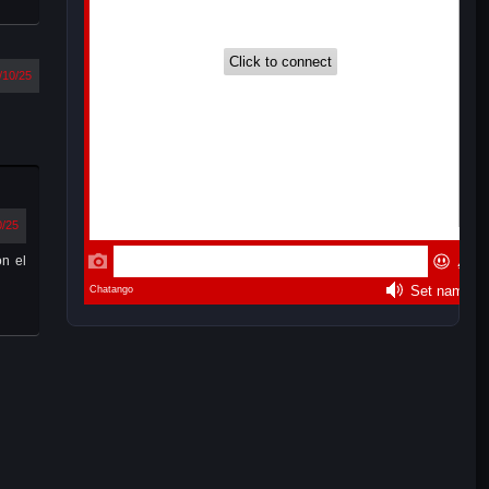
/10/25
0/25
on el