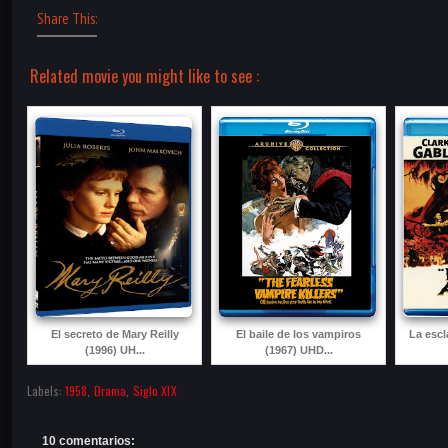
Share This:
Related movie you might like to see :
El secreto de Mary Reilly
El baile de los vampiros
La escl
(1996) UH...
(1967) UHD...
Labels:
1958
,
Drama
,
Siglo XIX
10 comentarios: