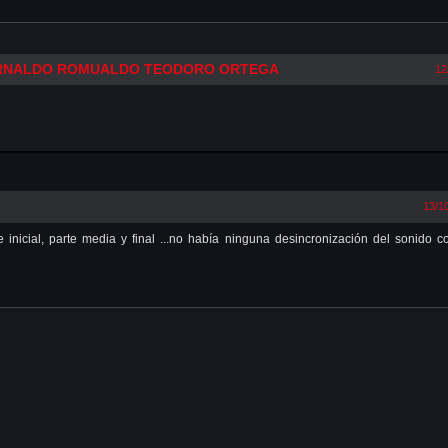
ARNALDO ROMUALDO TEODORO ORTEGA
12
13/1
 inicial, parte media y final ...no había ninguna desincronización del sonido c