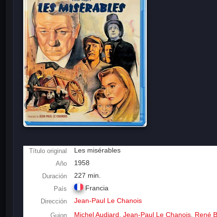
Les misérables
Título original
1958
Año
227 min.
Duración
Francia
País
Jean-Paul Le Chanois
Dirección
Michel Audiard
,
Jean-Paul Le Chanois
,
René B
Guion