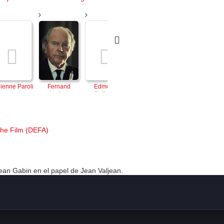
lienne Paroli
Fernand 
Edmond 
Christian 
Jean Ozenne
Ledoux
Ardisson
Fourcade
he Film (DEFA)
ean Gabin en el papel de Jean Valjean.