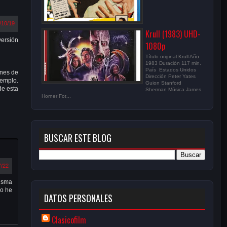
/10/19
Krull (1983) UHD-
versión
1080p
Título original Krull Año
1983 Duración 117 min.
País Estados Unidos
enes de
Dirección Peter Yates
jemplo.
Guion Stanford
de esta
Sherman Música James
Horner Fot...
BUSCAR ESTE BLOG
7/22
misma
No he
DATOS PERSONALES
Clasicofilm