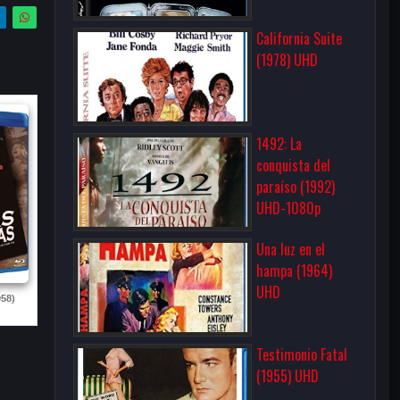
California Suite
(1978) UHD
1492: La
conquista del
paraíso (1992)
UHD-1080p
Una luz en el
hampa (1964)
UHD
58)
Testimonio Fatal
(1955) UHD