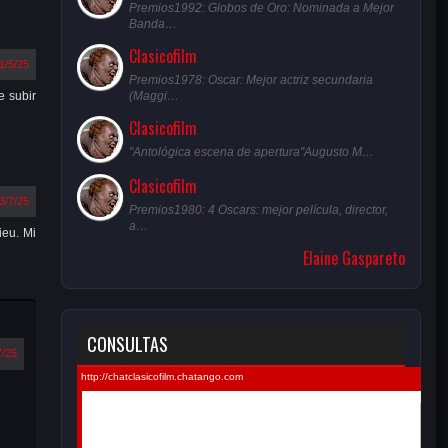
Premios1992: Globos de Oro: Nominada a Mejor
Banda…
Clasicofilm
1/5/25
Premios1978: Oscar: Mejor actriz secundaria
(Maggi…
e subir
Clasicofilm
"Antológica escena de apertura"Augusto M…
Clasicofilm
3/7/25
Premios1980: 4 Oscars: mejor película, director,
a…
ieu. Mi
Elaine Gaspareto
CONSULTAS
7/25