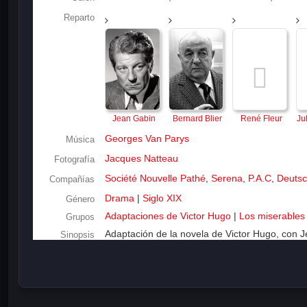
Reparto
Jean Gabin
Bernard Blier
René Fleur
Ju
Georges Van Parys
Música
Jacques Natteau
Fotografía
Société Nouvelle Pathé
,
Serena
,
P.A.C
,
Deutsc
Compañías
Drama
|
Siglo XIX
Género
Adaptaciones de Victor Hugo
|
Los miserables
Grupos
Adaptación de la novela de Victor Hugo, con J
Sinopsis