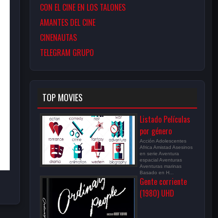
CON EL CINE EN LOS TALONES
AMANTES DEL CINE
CINENAUTAS
TELEGRAM GRUPO
Bernard 
Danièle 
Elfriede Florin
Bourvil
Serge 
Musson
Delorme
Reggiani
TOP MOVIES
Listado Películas
por género
Acción Adolescentes
Africa Amistad Asesinos
en serie Aventura
espacial Aventuras
Aventuras marinas
Basado en H...
Gente corriente
(1980) UHD