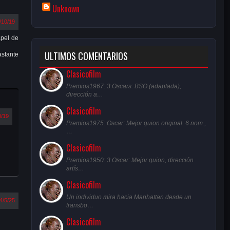
Unknown
/10/19
apel de
ULTIMOS COMENTARIOS
astante
Clasicofilm
Premios1967: 3 Oscars: BSO (adaptada),
dirección a…
Clasicofilm
0/19
Premios1975: Oscar: Mejor guion original. 6 nom.,
…
Clasicofilm
Premios1950: 3 Oscar: Mejor guion, dirección
artís…
Clasicofilm
Un individuo mira hacia Manhattan desde un
4/5/25
transbo…
Clasicofilm