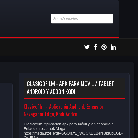
CLASICOFILM - APK PARA MOVÍL / TABLET
ANDROID Y ADDON KODI
Clasicofilm - Aplicación Android, Extensión
Navegador Edge, Kodi Addon
Clasicofilm: Aplicacion apk para móvil y tablet android.
Enlace directo apk Mega:
https://mega.nz/file/gtVGGQIa#E_WUCKEEBere8bl6pGGE-