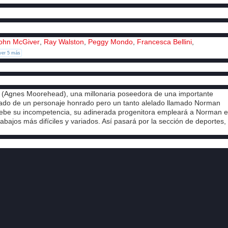
ohn McGiver
,
Ray Walston
,
Peggy Mondo
,
Francesca Bellini
,
ver 5 más
ttle (Agnes Moorehead), una millonaria poseedora de una importante
do de un personaje honrado pero un tanto alelado llamado Norman
pruebe su incompetencia, su adinerada progenitora empleará a Norman 
abajos más difíciles y variados. Así pasará por la sección de deportes,