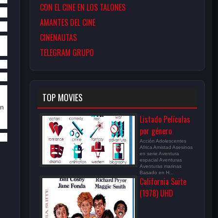
CON EL CINE EN LOS TALONES
AMANTES DEL CINE
CINENAUTAS
TELEGRAM GRUPO
TOP MOVIES
en
Listado Películas
por género
Acción Adolescentes
Africa Amistad Asesinos
en serie Aventura
espacial Aventuras
Aventuras marinas
Basado en H...
California Suite
(1978) UHD