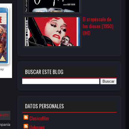
El crepúsculo de
los dioses (1950)
UHD
ray
BUSCAR ESTE BLOG
DATOS PERSONALES
9/3/23
Clasicofilm
ompanía
Unknown