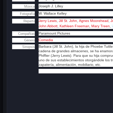
Joseph J. Lilley
Música
W. Wallace Kelley
Fotografía
Jerry Lewis
,
Jill St. John
,
Agnes Moorehead
,
J
Reparto
John Abbott
,
Kathleen Freeman
,
Mary Treen
,
Paramount Pictures
Compañías
Comedia
Género
Barbara (Jill St. John), la hija de Phoebe Tu
Sinopsis
cadena de grandes almacenes, se ha enamora
Phiffier (Jerry Lewis). Para que su hija com
uno de sus establecimientos otorgándole los tr
zapatería, alimentación, mobiliario, etc.