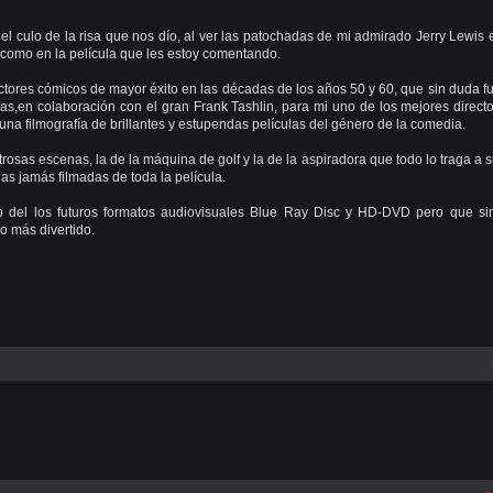
el culo de la risa que nos dío, al ver las patochadas de mi admirado Jerry Lewis 
 como en la película que les estoy comentando.
ctores cómicos de mayor éxito en las décadas de los años 50 y 60, que sin duda f
as,en colaboración con el gran Frank Tashlin, para mi uno de los mejores direct
una filmografía de brillantes y estupendas películas del género de la comedia.
osas escenas, la de la máquina de golf y la de la aspiradora que todo lo traga a 
as jamás filmadas de toda la película.
o del los futuros formatos audiovisuales Blue Ray Disc y HD-DVD pero que si
o más divertido.