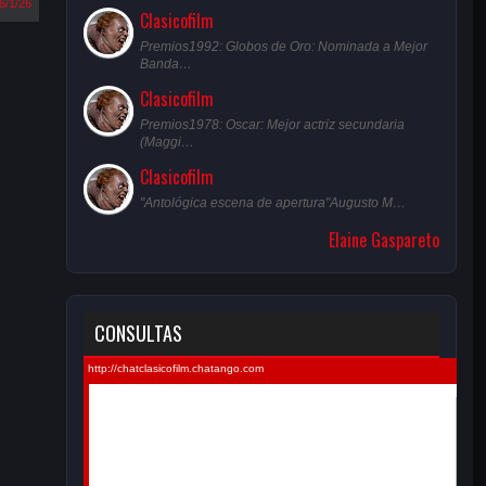
6/1/26
Clasicofilm
Premios1992: Globos de Oro: Nominada a Mejor
Banda…
Clasicofilm
Premios1978: Oscar: Mejor actriz secundaria
(Maggi…
Clasicofilm
"Antológica escena de apertura"Augusto M…
Elaine Gaspareto
CONSULTAS