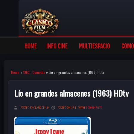
HOME
INFO CINE
MULTIESPACIO
COMO 
Home
»
1963
,
Comedia
» Lío en grandes almacenes (1963) HDtv
Lío en grandes almacenes (1963) HDtv
POSTED BY CLASICOFILM
POSTED ON 17:11 WITH
3 COMMENTS