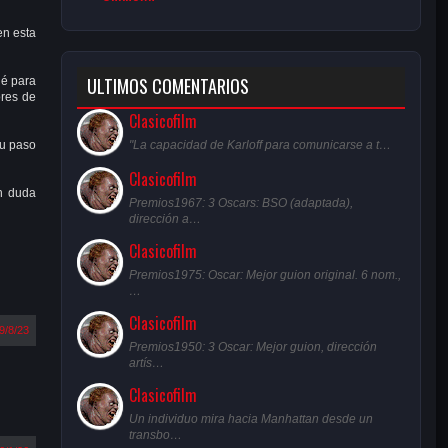
en esta
ULTIMOS COMENTARIOS
ué para
ores de
Clasicofilm
"La capacidad de Karloff para comunicarse a t…
su paso
Clasicofilm
n duda
Premios1967: 3 Oscars: BSO (adaptada),
dirección a…
Clasicofilm
Premios1975: Oscar: Mejor guion original. 6 nom.,
…
Clasicofilm
9/8/23
Premios1950: 3 Oscar: Mejor guion, dirección
artís…
Clasicofilm
Un individuo mira hacia Manhattan desde un
transbo…