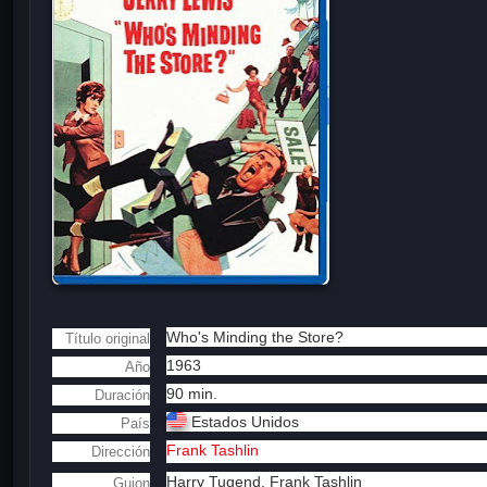
Who's Minding the Store?
Título original
1963
Año
90 min.
Duración
Estados Unidos
País
Frank Tashlin
Dirección
Harry Tugend
,
Frank Tashlin
Guion