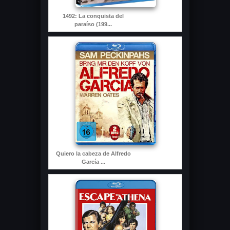
1492: La conquista del
paraíso (199...
Quiero la cabeza de Alfredo
García ...