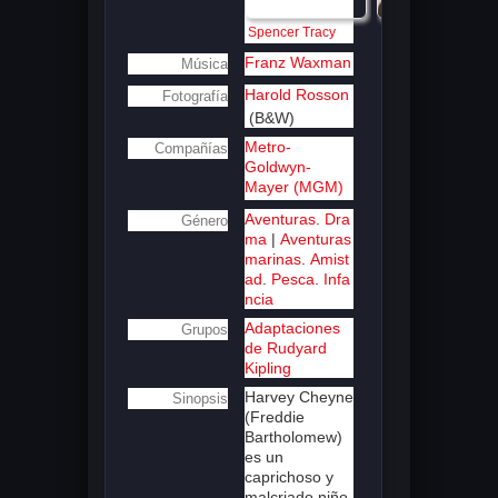
Spencer Tracy
Freddie 
Bartholomew
Franz Waxman
Música
Harold Rosson
Fotografía
(B&W)
Metro-
Compañías
Goldwyn-
Mayer (MGM)
Aventuras
.
Dra
Género
ma
|
Aventuras
marinas
.
Amist
ad
.
Pesca
.
Infa
ncia
Adaptaciones
Grupos
de Rudyard
Kipling
Harvey Cheyne
Sinopsis
(Freddie
Bartholomew)
es un
caprichoso y
malcriado niño