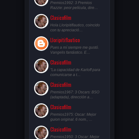
Premios1992: 3 Premios
Razzie: peor película, dire…
Clasicofilm
Hola Lloripitiflautico, coincido
con tu apreciació…
Lloripitiflautico
Pues a mí siempre me gustó.
Vangelis fantástico. E…
Clasicofilm
"La capacidad de Karloff para
comunicarse a t…
Clasicofilm
Premios1967: 3 Oscars: BSO
(adaptada), dirección a…
Clasicofilm
Premios1975: Oscar: Mejor
guion original. 6 nom., …
Clasicofilm
Premios1950: 3 Oscar: Mejor