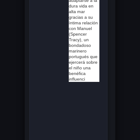
adaptarse a la
dura vida en
alta mar
gracias a su
íntima relación
con Manuel
(Spencer
Tracy), un
bondadoso
marinero
portugués que
ejercerá sobre
el niño una
benéfica
influenci