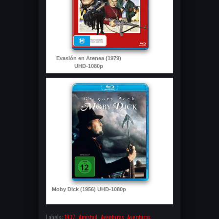
Evasión en Atenea (1979)
UHD-1080p
Moby Dick (1956) UHD-1080p
Labels:
1937
,
Amistad
,
Aventuras
,
Aventuras