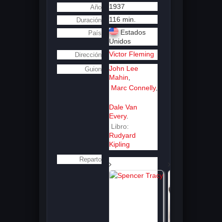
1937
Año
116 min.
Duración
Estados
País
Unidos
Victor Fleming
Dirección
John Lee
Guion
Mahin
,
Marc Connelly
,
Dale Van
Every
.
Libro:
Rudyard
Kipling
Reparto