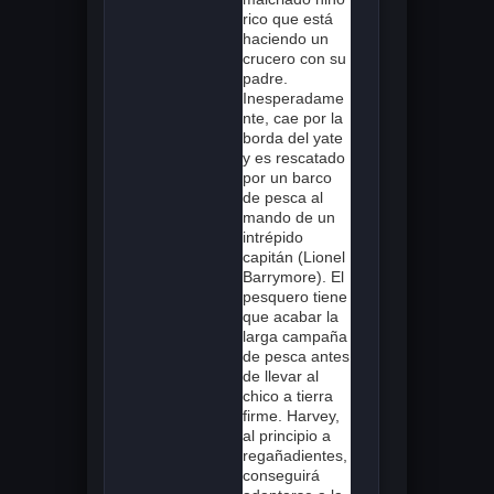
rico que está
haciendo un
crucero con su
padre.
Inesperadame
nte, cae por la
borda del yate
y es rescatado
por un barco
de pesca al
mando de un
intrépido
capitán (Lionel
Barrymore). El
pesquero tiene
que acabar la
larga campaña
de pesca antes
de llevar al
chico a tierra
firme. Harvey,
al principio a
regañadientes,
conseguirá