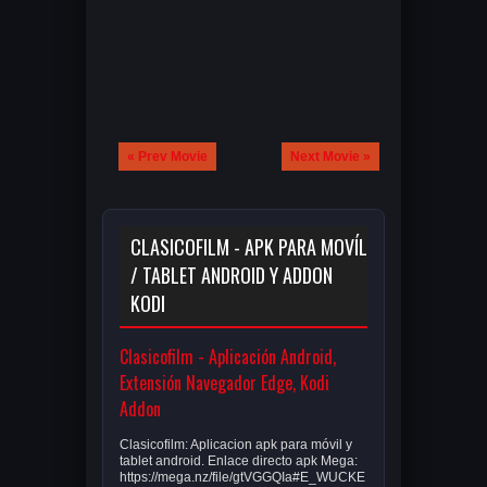
« Prev Movie
Next Movie »
CLASICOFILM - APK PARA MOVÍL
/ TABLET ANDROID Y ADDON
KODI
Clasicofilm - Aplicación Android,
Extensión Navegador Edge, Kodi
Addon
Clasicofilm: Aplicacion apk para móvil y
tablet android. Enlace directo apk Mega:
https://mega.nz/file/gtVGGQIa#E_WUCKE