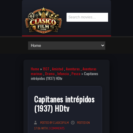
Home
»
1937
,
Amistad
,
Aventuras
,
Aventuras
marinas
,
Drama
,
Infancia
,
Pesca
» Capitanes
intrépidos (1937) HDtv
Capitanes intrépidos
(1937) HDtv
POSTED BY CLASICOFILM
POSTED ON
17:06 WITH
2 COMMENTS