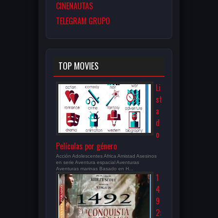
CINENAUTAS
TELEGRAM GRUPO
TOP MOVIES
Li
st
a
d
o
Películas por género
Acción Adolescentes Africa Amistad Asesinos
en serie Aventura espacial Aventuras
Aventuras marinas Basado en H...
1
4
9
2: