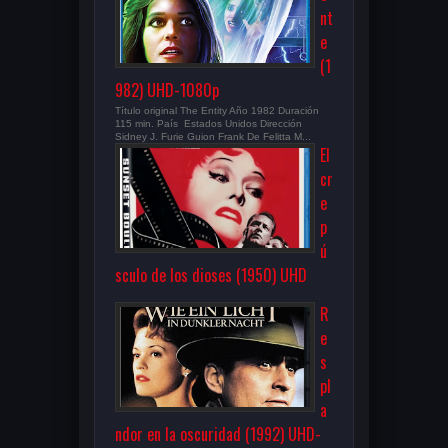
nt
e
(1
982) UHD-1080p
Título original The Entity Año 1982 Duración
115 min. País Estados Unidos Dirección
Sidney J. Furie Guion Frank De Felitta M...
El
cr
e
p
ú
sculo de los dioses (1950) UHD
R
e
s
pl
a
ndor en la oscuridad (1992) UHD-