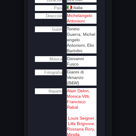
Duración
Italia
País
Michelangelo
Dirección
Antonioni
Tonino
Guion
Guerra,
Michel
angelo
Antonioni,
Elio
Bartolini
Giovanni
Música
Fusco
Gianni di
Fotografía
Venanzo
(B&W)
Alain Delon
,
Reparto
Monica Vitti
,
Francisco
Rabal
,
Louis Seigner
,
Lilla Brignone
,
Rossana Rory
,
Mirella