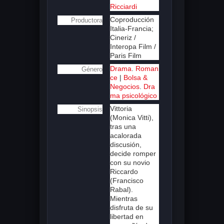
Ricciardi
Coproducción
Productora
Italia-Francia;
Cineriz /
Interopa Film /
Paris Film
Drama
.
Roman
Género
ce
|
Bolsa &
Negocios
.
Dra
ma psicológico
Vittoria
Sinopsis
(Monica Vitti),
tras una
acalorada
discusión,
decide romper
con su novio
Riccardo
(Francisco
Rabal).
Mientras
disfruta de su
libertad en