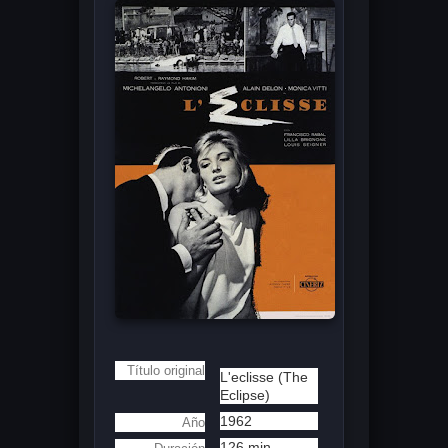
Título original
L'eclisse (The
Eclipse)
1962
Año
126 min.