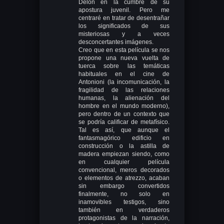
Delon en la cumbre de su
apostura juvenil. Pero me
centraré en tratar de desentrañar
los significados de sus
misteriosas y a veces
desconcertantes imágenes.
Creo que en esta película se nos
propone una nueva vuelta de
tuerca sobre las temáticas
habituales en el cine de
Antonioni (la incomunicación, la
fragilidad de las relaciones
humanas, la alienación del
hombre en el mundo moderno),
pero dentro de un contexto que
se podría calificar de metafísico.
Tal es así, que aunque el
fantasmagórico edificio en
construcción o la astilla de
madera empiezan siendo, como
en cualquier película
convencional, meros decorados
o elementos de atrezzo, acaban
sin embargo convertidos
finalmente, no solo en
inamovibles testigos, sino
también en verdaderos
protagonistas de la narración,