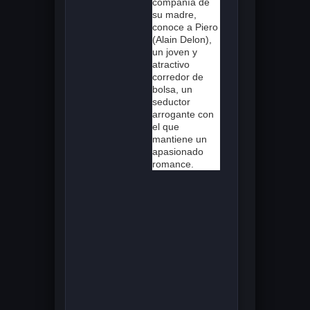
compañía de
su madre,
conoce a Piero
(Alain Delon),
un joven y
atractivo
corredor de
bolsa, un
seductor
arrogante con
el que
mantiene un
apasionado
romance.