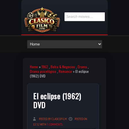
Home
»
1962
,
Bolsa & Negocios
,
Drama
,
Drama psicológico
,
Romance
» El eclipse
(1962) DVD
El eclipse (1962)
DVD
POSTED BY CLASICOFILM
POSTED ON
13:52 WITH
5 COMMENTS