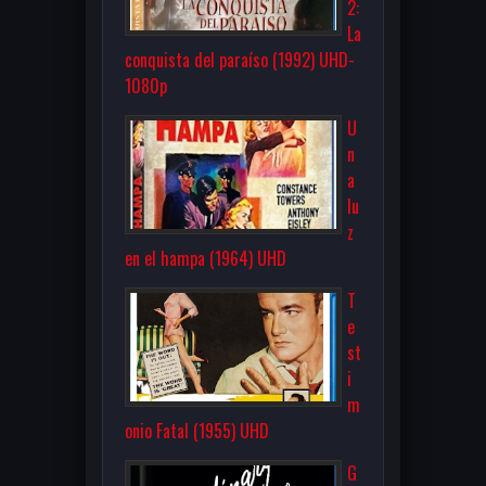
2:
La
conquista del paraíso (1992) UHD-
1080p
U
n
a
lu
z
en el hampa (1964) UHD
T
e
st
i
m
onio Fatal (1955) UHD
G