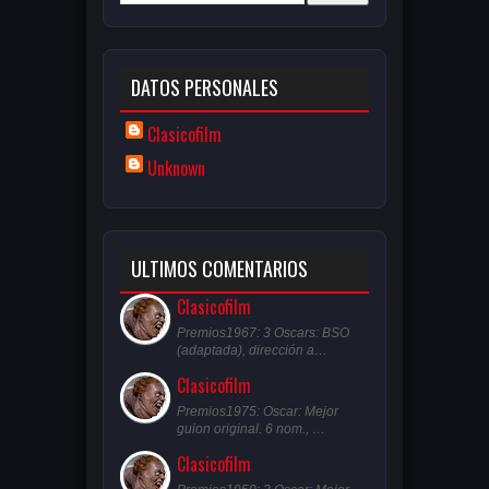
DATOS PERSONALES
Clasicofilm
Unknown
ULTIMOS COMENTARIOS
Clasicofilm
Premios1967: 3 Oscars: BSO
(adaptada), dirección a…
Clasicofilm
Premios1975: Oscar: Mejor
guion original. 6 nom., …
Clasicofilm