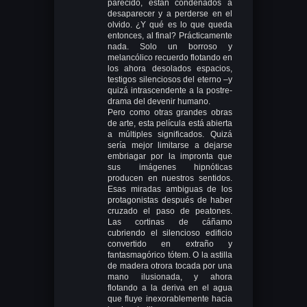
parecido, están condenados a
desaparecer y a perderse en el
olvido. ¿Y qué es lo que queda
entonces, al final? Prácticamente
nada. Solo un borroso y
melancólico recuerdo flotando en
los ahora desolados espacios,
testigos silenciosos del eterno –y
quizá intrascendente a la postre-
drama del devenir humano.
Pero como otras grandes obras
de arte, esta película está abierta
a múltiples significados. Quizá
sería mejor limitarse a dejarse
embriagar por la impronta que
sus imágenes hipnóticas
producen en nuestros sentidos.
Esas miradas ambiguas de los
protagonistas después de haber
cruzado el paso de peatones.
Las cortinas de cáñamo
cubriendo el silencioso edificio
convertido en extraño y
fantasmagórico tótem. O la astilla
de madera otrora tocada por una
mano ilusionada, y ahora
flotando a la deriva en el agua
que fluye inexorablemente hacia