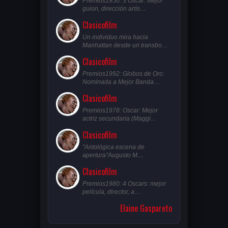
Premios1950: 3 Oscar: Mejor
guion, dirección artís…
Clasicofilm
Un individuo mira hacia
Manhattan desde un transbo…
Clasicofilm
Premios1992: Globos de Oro:
Nominada a Mejor Banda…
Clasicofilm
Premios1978: Oscar: Mejor
actriz secundaria (Maggi…
Clasicofilm
"Antológica escena de
apertura"Augusto M…
Clasicofilm
Premios1980: 4 Oscars: mejor
película, director, a…
Elaine Gaspareto