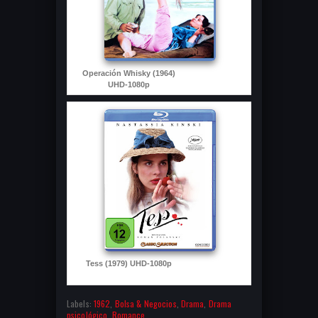
Operación Whisky (1964)
UHD-1080p
Tess (1979) UHD-1080p
Labels:
1962
,
Bolsa & Negocios
,
Drama
,
Drama
psicológico
,
Romance