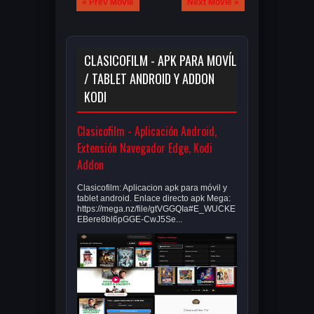
« Prev Movie
Next Movie »
CLASICOFILM - APK PARA MOVÍL
/ TABLET ANDROID Y ADDON
KODI
Clasicofilm - Aplicación Android,
Extensión Navegador Edge, Kodi
Addon
Clasicofilm: Aplicacion apk para móvil y
tablet android. Enlace directo apk Mega:
https://mega.nz/file/gtVGGQIa#E_WUCKE
EBere8bl6pGGE-CwJ5Se...