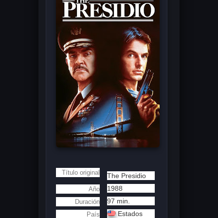
Título original
The Presidio
1988
Año
97 min.
Duración
Estados
País