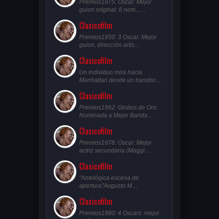
Premios1975: Oscar: Mejor
guion original. 6 nom., …
Clasicofilm
Premios1950: 3 Oscar: Mejor
guion, dirección artís…
Clasicofilm
Un individuo mira hacia
Manhattan desde un transbo…
Clasicofilm
Premios1992: Globos de Oro:
Nominada a Mejor Banda…
Clasicofilm
Premios1978: Oscar: Mejor
actriz secundaria (Maggi…
Clasicofilm
"Antológica escena de
apertura"Augusto M…
Clasicofilm
Premios1980: 4 Oscars: mejor