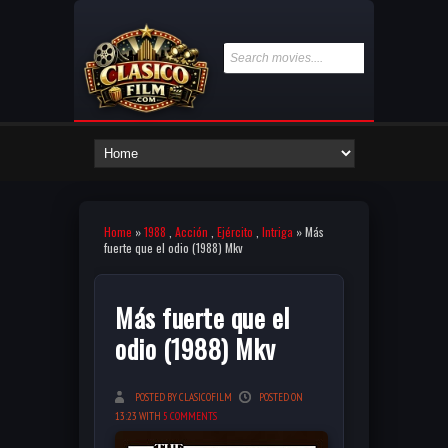
Home
»
1988
,
Acción
,
Ejército
,
Intriga
» Más
fuerte que el odio (1988) Mkv
Más fuerte que el
odio (1988) Mkv
POSTED BY CLASICOFILM
POSTED ON
13:23 WITH
5 COMMENTS