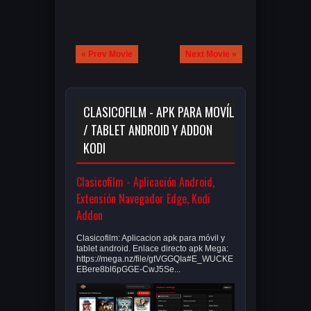
« Prev Movie
Next Movie »
CLASICOFILM - APK PARA MOVÍL
/ TABLET ANDROID Y ADDON
KODI
Clasicofilm - Aplicación Android,
Extensión Navegador Edge, Kodi
Addon
Clasicofilm: Aplicacion apk para móvil y
tablet android. Enlace directo apk Mega:
https://mega.nz/file/gtVGGQIa#E_WUCKE
EBere8bl6pGGE-CwJ5Se...