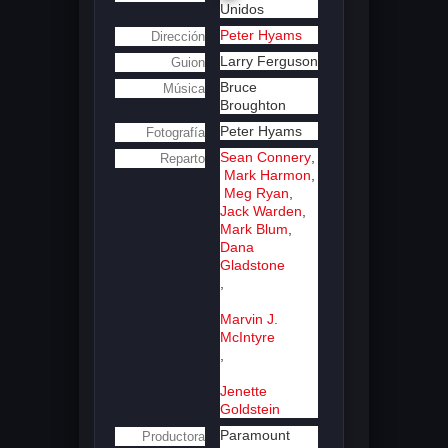
Unidos
Peter Hyams
Dirección
Larry Ferguson
Guion
Bruce
Música
Broughton
Peter Hyams
Fotografía
Sean Connery
,
Reparto
Mark Harmon
,
Meg Ryan
,
Jack Warden
,
Mark Blum
,
Dana
Gladstone
,
Marvin J.
McIntyre
,
Jenette
Goldstein
Paramount
Productora