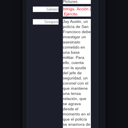
Pictures
Intriga
.
Acción
|
Género
Ejército
Jay Austin, un
Sinopsis
policía de San
Francisco debe
investigar un
asesinato
cometido en
una base
militar. Para
ello, cuenta
con la ayuda
del jefe de
seguridad, un
coronel con el
que mantiene
una tensa
relación, que
se agrava
desde el
momento en el
que el policía
se enamora de