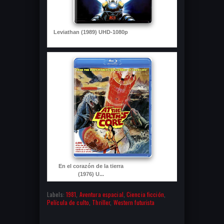
Leviathan (1989) UHD-1080p
En el corazón de la tierra
(1976) U...
Labels:
1981
,
Aventura espacial
,
Ciencia ficción
,
Película de culto
,
Thriller
,
Western futurista