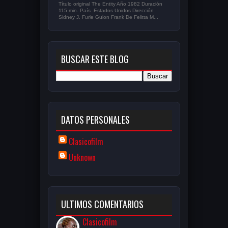
Título original The Entity Año 1982 Duración
115 min. País Estados Unidos Dirección
Sidney J. Furie Guion Frank De Felitta M...
BUSCAR ESTE BLOG
DATOS PERSONALES
Clasicofilm
Unknown
ULTIMOS COMENTARIOS
Clasicofilm