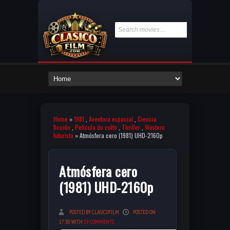
Home
»
1981
,
Aventura espacial
,
Ciencia
ficción
,
Película de culto
,
Thriller
,
Western
futurista
» Atmósfera cero (1981) UHD-2160p
Atmósfera cero
(1981) UHD-2160p
POSTED BY CLASICOFILM
POSTED ON
17:30 WITH
19 COMMENTS