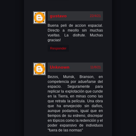
gustavo
22/4/21
Buena peli de accion espacial.
Directo a meollo sin muchas
vueltas. La disfrute. Muchas
gracias!
Responder
Unknown
11/8/21
Bezos, Munsk, Branson, en
competencia por adueñarse del
espacio. Seguramente para
replicar la explotación que cunde
en la Tierra, en minas como las
que retrata la película. Una obra
que ha envejecido sin daños,
aunque podamos, igual que en
tiempos de su estreno, discrepar
en tópicos como la redención y el
poder expansivo de individuos
"fuera de las normas"