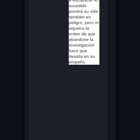
sucedido
pondrá su vida
también en
peligro, pero ni
siquiera la
orden de que
abandone la
investigación
hace que
desista en su
empeño.