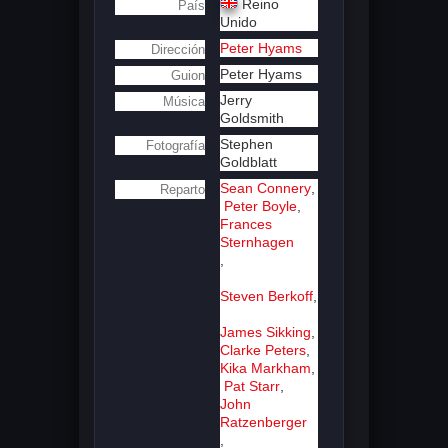
Reino
País
Unido
Peter Hyams
Dirección
Peter Hyams
Guion
Jerry
Música
Goldsmith
Stephen
Fotografía
Goldblatt
Sean Connery
,
Reparto
Peter Boyle
,
Frances
Sternhagen
,
Steven Berkoff
,
James Sikking
,
Clarke Peters
,
Kika Markham
,
Pat Starr
,
John
Ratzenberger
,