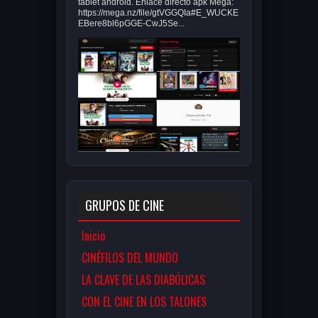
tablet android. Enlace directo apk Mega:
https://mega.nz/file/gtVGGQIa#E_WUCKE
EBere8bl6pGGE-CwJ5Se...
GRUPOS DE CINE
Inicio
CINÉFILOS DEL MUNDO
LA CLAVE DE LAS DIABÓLICAS
CON EL CINE EN LOS TALONES