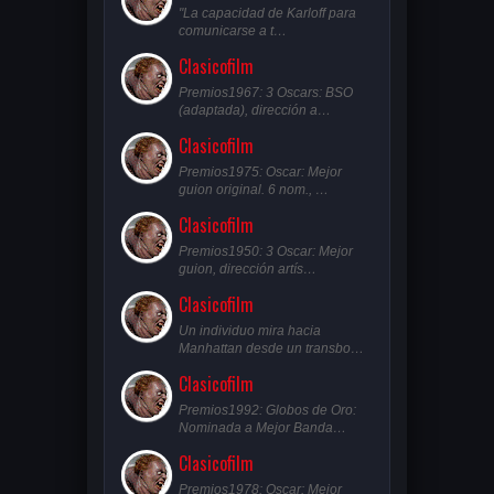
"La capacidad de Karloff para
comunicarse a t…
Clasicofilm
Premios1967: 3 Oscars: BSO
(adaptada), dirección a…
Clasicofilm
Premios1975: Oscar: Mejor
guion original. 6 nom., …
Clasicofilm
Premios1950: 3 Oscar: Mejor
guion, dirección artís…
Clasicofilm
Un individuo mira hacia
Manhattan desde un transbo…
Clasicofilm
Premios1992: Globos de Oro:
Nominada a Mejor Banda…
Clasicofilm
Premios1978: Oscar: Mejor