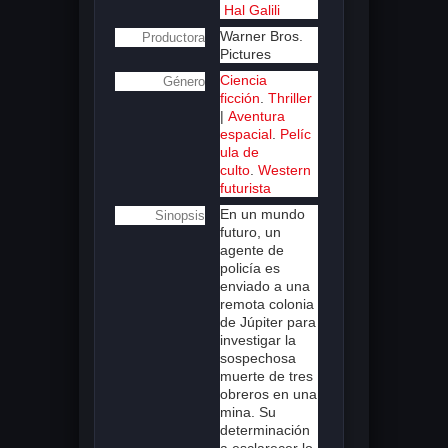
Hal Galili
Warner Bros.
Productora
Pictures
Ciencia
Género
ficción
.
Thriller
|
Aventura
espacial
.
Pelíc
ula de
culto
.
Western
futurista
En un mundo
Sinopsis
futuro, un
agente de
policía es
enviado a una
remota colonia
de Júpiter para
investigar la
sospechosa
muerte de tres
obreros en una
mina. Su
determinación
a esclarecer lo