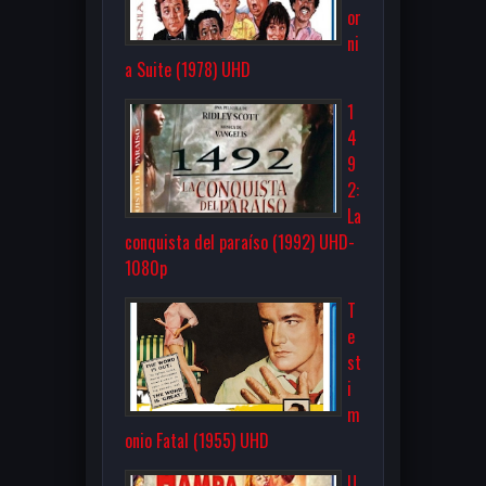
or
ni
a Suite (1978) UHD
1
4
9
2:
La
conquista del paraíso (1992) UHD-
1080p
T
e
st
i
m
onio Fatal (1955) UHD
U