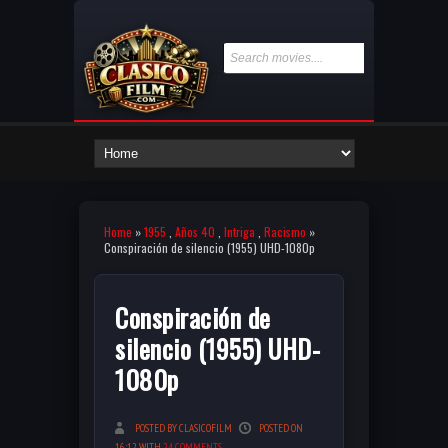
Home
»
1955
,
Años 40
,
Intriga
,
Racismo
»
Conspiración de silencio (1955) UHD-1080p
Conspiración de
silencio (1955) UHD-
1080p
POSTED BY CLASICOFILM
POSTED ON
16:12 WITH
24 COMMENTS