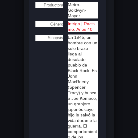
Metro-
Productora
Goldwyn-
Mayer
Intriga
|
Racis
Género
mo
.
Años 40
En 1945, un
Sinopsis
hombre con un
solo brazo
llega al
desolado
pueblo de
Black Rock. Es
John
MacReedy
(Spencer
Tracy) y busca
a Joe Komaco,
un granjero
japonés cuyo
hijo le salvó la
vida durante la
guerra. El
comportamient
o de los