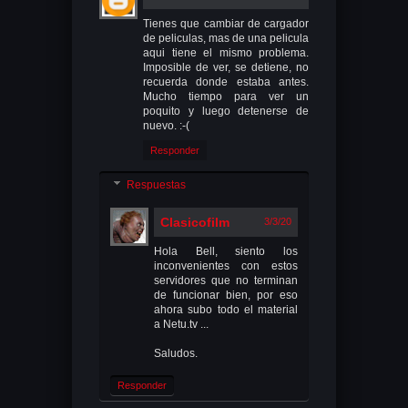
Tienes que cambiar de cargador
de peliculas, mas de una pelicula
aqui tiene el mismo problema.
Imposible de ver, se detiene, no
recuerda donde estaba antes.
Mucho tiempo para ver un
poquito y luego detenerse de
nuevo. :-(
Responder
Respuestas
Clasicofilm
3/3/20
Hola Bell, siento los
inconvenientes con estos
servidores que no terminan
de funcionar bien, por eso
ahora subo todo el material
a Netu.tv ...
Saludos.
Responder