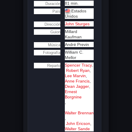
81 min.
Duración
Estados
País
Unidos
John Sturges
Dirección
Millard
Guion
Kaufman
André Previn
Música
William C.
Fotografía
Mellor
Spencer Tracy
,
Reparto
Robert Ryan
,
Lee Marvin
,
Anne Francis
,
Dean Jagger
,
Ernest
Borgnine
,
Walter Brennan
,
John Ericson
,
Walter Sande