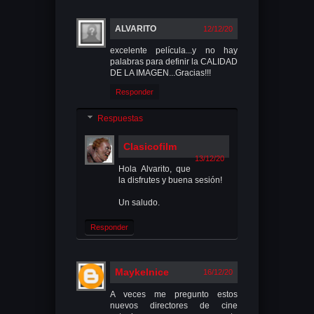
ALVARITO
12/12/20
excelente película...y no hay
palabras para definir la CALIDAD
DE LA IMAGEN...Gracias!!!
Responder
Respuestas
Clasicofilm
13/12/20
Hola Alvarito, que
la disfrutes y buena sesión!
Un saludo.
Responder
Maykelnice
16/12/20
A veces me pregunto estos
nuevos directores de cine