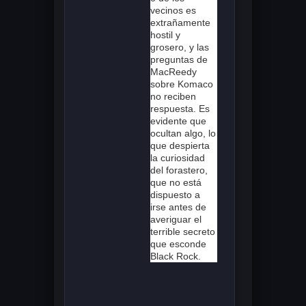
vecinos es
extrañamente
hostil y
grosero, y las
preguntas de
MacReedy
sobre Komaco
no reciben
respuesta. Es
evidente que
ocultan algo, lo
que despierta
la curiosidad
del forastero,
que no está
dispuesto a
irse antes de
averiguar el
terrible secreto
que esconde
Black Rock.