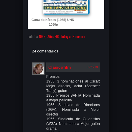
Cuna de héroes (1955) UHD-
1080p
Labels:
1955
,
Años 40
,
Intriga
,
Racismo
24 comentarios:
Clasicofilm
17/6/19
Premios
1955: 3 nominaciones al Oscar:
Mejor director, actor (Spencer
Tracy), guión
1955: Premios BAFTA: Nominada
a mejor película
1955: Sindicato de Directores
(DGA): Nominada a Mejor
director
1955: Sindicato de Guionistas
(WGA): Nominada a Mejor guión
drama