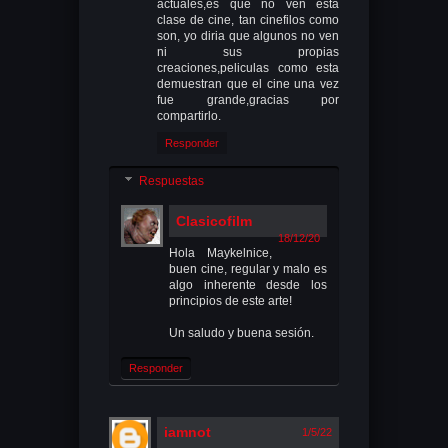
actuales,es que no ven esta
clase de cine, tan cinefilos como
son, yo diria que algunos no ven
ni sus propias
creaciones,peliculas como esta
demuestran que el cine una vez
fue grande,gracias por
compartirlo.
Responder
Respuestas
Clasicofilm
18/12/20
Hola Maykelnice,
buen cine, regular y malo es
algo inherente desde los
principios de este arte!
Un saludo y buena sesión.
Responder
iamnot
1/5/22