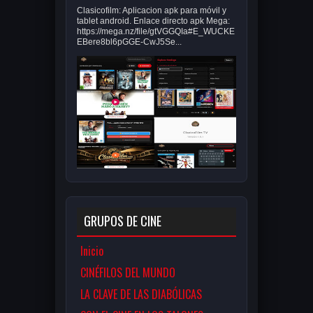
Clasicofilm: Aplicacion apk para móvil y
tablet android. Enlace directo apk Mega:
https://mega.nz/file/gtVGGQIa#E_WUCKE
EBere8bl6pGGE-CwJ5Se...
GRUPOS DE CINE
Inicio
CINÉFILOS DEL MUNDO
LA CLAVE DE LAS DIABÓLICAS