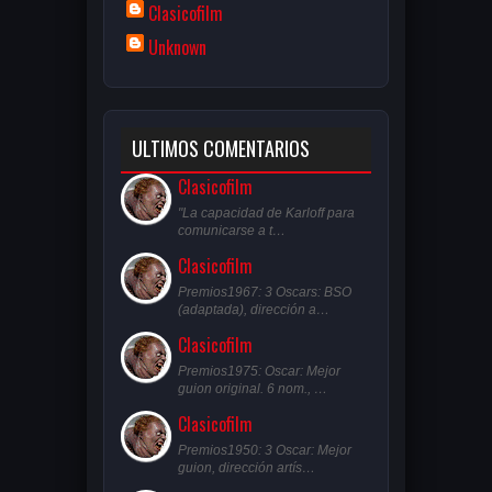
Clasicofilm
Unknown
ULTIMOS COMENTARIOS
Clasicofilm
"La capacidad de Karloff para
comunicarse a t…
Clasicofilm
Premios1967: 3 Oscars: BSO
(adaptada), dirección a…
Clasicofilm
Premios1975: Oscar: Mejor
guion original. 6 nom., …
Clasicofilm
Premios1950: 3 Oscar: Mejor
guion, dirección artís…