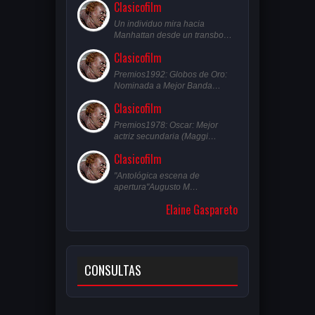
Clasicofilm
Un individuo mira hacia
Manhattan desde un transbo…
Clasicofilm
Premios1992: Globos de Oro:
Nominada a Mejor Banda…
Clasicofilm
Premios1978: Oscar: Mejor
actriz secundaria (Maggi…
Clasicofilm
"Antológica escena de
apertura"Augusto M…
Elaine Gaspareto
CONSULTAS