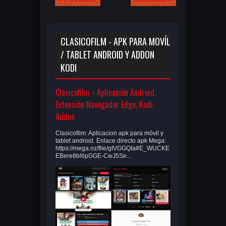
CLASICOFILM - APK PARA MOVÍL
/ TABLET ANDROID Y ADDON
KODI
Clasicofilm - Aplicación Android,
Extensión Navegador Edge, Kodi
Addon
Clasicofilm: Aplicacion apk para móvil y
tablet android. Enlace directo apk Mega:
https://mega.nz/file/gtVGGQIa#E_WUCKE
EBere8bl6pGGE-CwJ5Se...