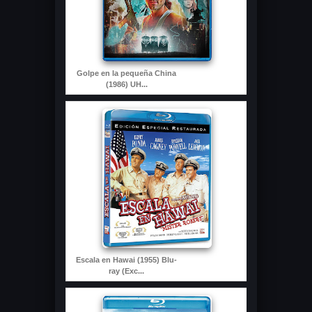
Golpe en la pequeña China
(1986) UH...
Escala en Hawai (1955) Blu-
ray (Exc...