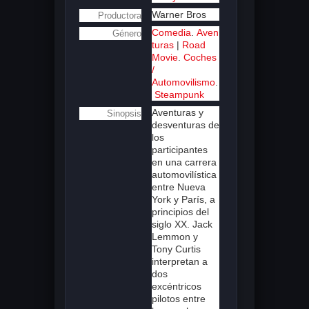
Warner Bros
Productora
Comedia
.
Aven
Género
turas
|
Road
Movie
.
Coches
/
Automovilismo
.
Steampunk
Aventuras y
Sinopsis
desventuras de
los
participantes
en una carrera
automovilística
entre Nueva
York y París, a
principios del
siglo XX. Jack
Lemmon y
Tony Curtis
interpretan a
dos
excéntricos
pilotos entre