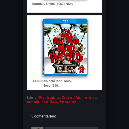
Bonnie y Clyde (1967) HDtv
El mundo está loco, loco,
loco (196...
Labels:
1965
,
Aventuras
,
Coches / Automovilismo
,
Comedia
,
Road Movie
,
Steampunk
5 comentarios: