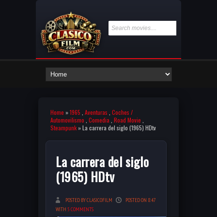
Home
»
1965
,
Aventuras
,
Coches /
Automovilismo
,
Comedia
,
Road Movie
,
Steampunk
» La carrera del siglo (1965) HDtv
La carrera del siglo
(1965) HDtv
POSTED BY CLASICOFILM
POSTED ON 8:47
WITH
5 COMMENTS