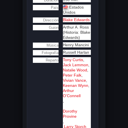
Duración
Estados
País
Unidos
Blake Edwards
Dirección
Arthur A. Ross
Guion
(Historia: Blake
Edwards)
Henry Mancini
Música
Russell Harlan
Fotografía
Tony Curtis
,
Reparto
Jack Lemmon
,
Natalie Wood
,
Peter Falk
,
Vivian Vance
,
Keenan Wynn
,
Arthur
O'Connell
,
Dorothy
Provine
,
Larry Storch