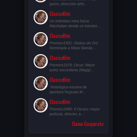
guion, dirección artís…
Clasicofilm
Un individuo mira hacia
Manhattan desde un transbo…
Clasicofilm
Premios1992: Globos de Oro:
Nominada a Mejor Banda…
Clasicofilm
Premios1978: Oscar: Mejor
actriz secundaria (Maggi…
Clasicofilm
"Antológica escena de
apertura"Augusto M…
Clasicofilm
Premios1980: 4 Oscars: mejor
película, director, a…
Elaine Gaspareto