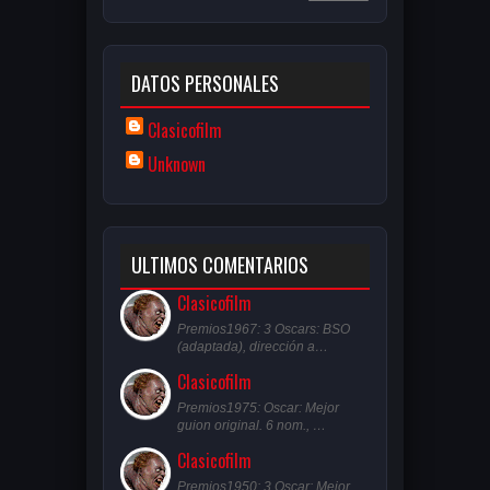
DATOS PERSONALES
Clasicofilm
Unknown
ULTIMOS COMENTARIOS
Clasicofilm
Premios1967: 3 Oscars: BSO
(adaptada), dirección a…
Clasicofilm
Premios1975: Oscar: Mejor
guion original. 6 nom., …
Clasicofilm
Premios1950: 3 Oscar: Mejor