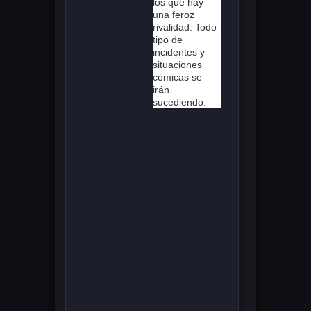
los que hay
una feroz
rivalidad. Todo
tipo de
incidentes y
situaciones
cómicas se
irán
sucediendo.