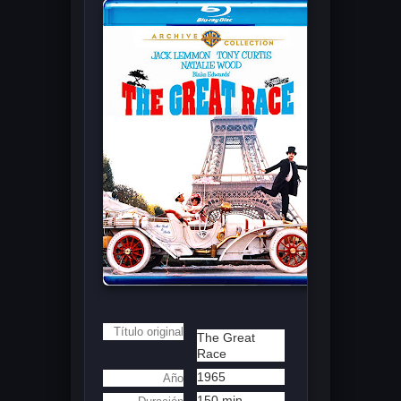
Título original
The Great
Race
1965
Año
150 min.