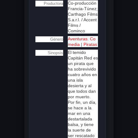
Co-producción
Productora
Francia-Túnez;
Carthago Films
S.a.r.l. / Accent
Films /
Cominco
Aventuras
.
Co
Género
media
|
Piratas
El temido
Sinopsis
Capitán Red es
un pirata que
ha sobrevivido
cuatro años en
una isla
desierta y al
que todos dan
por muerto.
Por fin, un día,
se hace a la
mar en una
destartalada
balsa, y tiene
la suerte de
ser rescatado