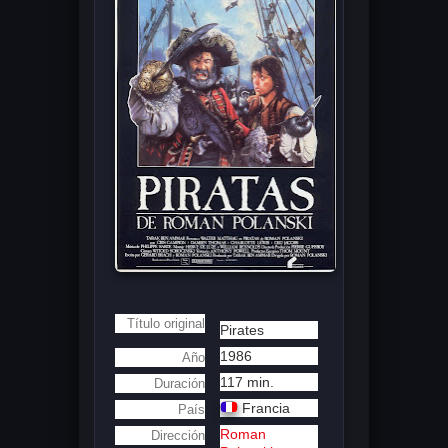
Título original
Pirates
1986
Año
117 min.
Duración
Francia
País
Roman
Dirección