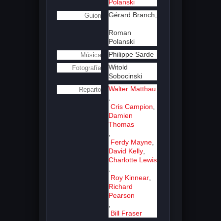
Polanski
Gérard Branch,
Guion
Roman
Polanski
Philippe Sarde
Música
Witold
Fotografía
Sobocinski
Walter Matthau
Reparto
,
Cris Campion
,
Damien
Thomas
,
Ferdy Mayne
,
David Kelly
,
Charlotte Lewis
,
Roy Kinnear
,
Richard
Pearson
,
Bill Fraser