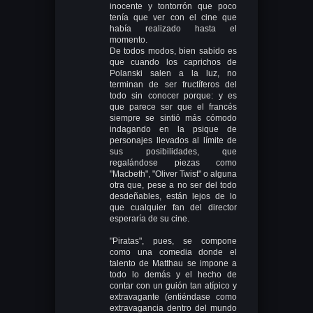
inocente y tontorrón que poco
tenía que ver con el cine que
había realizado hasta el
momento.
De todos modos, bien sabido es
que cuando los caprichos de
Polanski salen a la luz, no
terminan de ser fructíferos del
todo sin conocer porque: y es
que parece ser que el francés
siempre se sintió más cómodo
indagando en la psique de
personajes llevados al límite de
sus posibilidades, que
regalándose piezas como
"Macbeth", "Oliver Twist" o alguna
otra que, pese a no ser del todo
desdeñables, están lejos de lo
que cualquier fan del director
esperaría de su cine.
"Piratas", pues, se compone
como una comedia donde el
talento de Matthau se impone a
todo lo demás y el hecho de
contar con un guión tan atípico y
extravagante (entiéndase como
extravagancia dentro del mundo