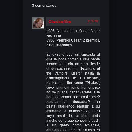
3 comentarios:
Clasicofilm
11/1/20
1986: Nominada al Oscar: Mejor
vestuario
1986: Premios César: 2 premios.
3 nominaciones
Es extraño que un cineasta al
que la poca comedia que había
tocado se le dio tan bien, desde
el descacharre de "Fearless of
the Vampire Killers" hasta la
extravagancia de "Cul-de-sac",
realice un film como "Piratas",
cuyo planteamiento humorístico
no se puede negar (¿ratas a la
hora de comer por amotinarse?
¿piratas con abogados? ¿un
pirata queriendo engullir a su
ayudante a mordiscos?), pero
cuyo resultado, también, dista
mucho de lo que se podría pedir
a un genio como Polanski,
abusando de un humor más bien