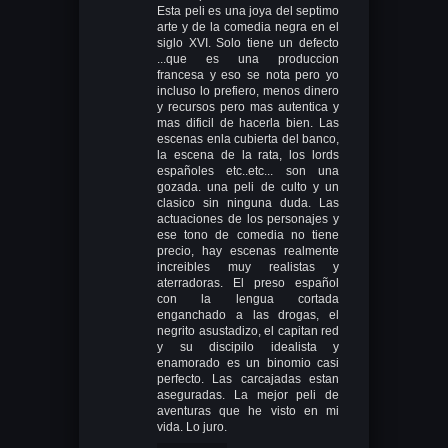
Esta peli es una joya del septimo
arte y de la comedia negra en el
siglo XVI. Solo tiene un defecto
...que es una produccion
francesa y eso se nota pero yo
incluso lo prefiero, menos dinero
y recursos pero mas autentica y
mas dificil de hacerla bien. Las
escenas enla cubierta del banco,
la escena de la rata, los lords
españoles etc..etc... son una
gozada. una peli de culto y un
clasico sin ninguna duda. Las
actuaciones de los personajes y
ese tono de comedia no tiene
precio, hay escenas realmente
increibles muy realistas y
aterradoras. El preso español
con la lengua cortada
enganchado a las drogas, el
negrito asustadizo, el capitan red
y su discipilo idealista y
enamorado es un binomio casi
perfecto. Las carcajadas estan
aseguradas. La mejor peli de
aventuras que he visto en mi
vida. Lo juro.