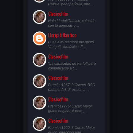
Razzie: peor película, dire…
Clasicofilm
Hola Lloripitiflautico, coincido
con tu apreciació…
Lloripitiflautico
Pues a mí siempre me gustó.
Vangelis fantástico. E…
Clasicofilm
"La capacidad de Karloff para
comunicarse a t…
Clasicofilm
Premios1967: 3 Oscars: BSO
(adaptada), dirección a…
Clasicofilm
Premios1975: Oscar: Mejor
guion original. 6 nom., …
Clasicofilm
Premios1950: 3 Oscar: Mejor
guion, dirección artís…