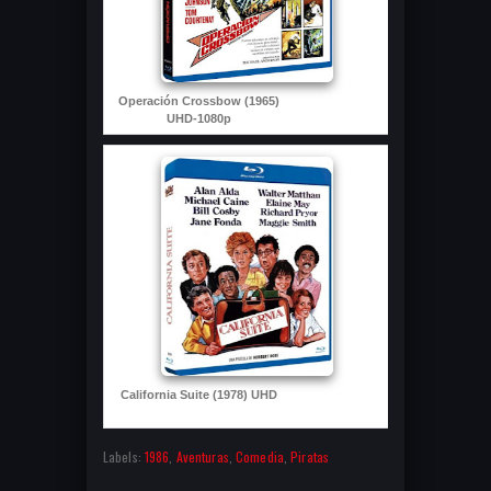
Operación Crossbow (1965)
UHD-1080p
California Suite (1978) UHD
Labels:
1986
,
Aventuras
,
Comedia
,
Piratas