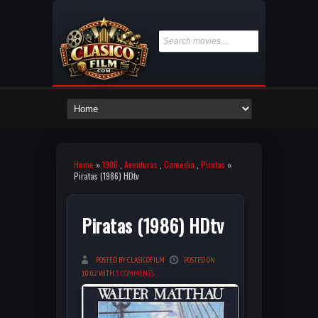
Home
»
1986
,
Aventuras
,
Comedia
,
Piratas
»
Piratas (1986) HDtv
Piratas (1986) HDtv
POSTED BY CLASICOFILM
POSTED ON
10:02 WITH
3 COMMENTS