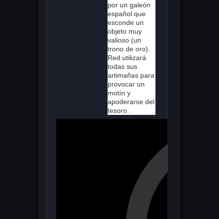
por un galeón
español que
esconde un
objeto muy
valioso (un
trono de oro).
Red utilizará
todas sus
artimañas para
provocar un
motín y
apoderarse del
tesoro.