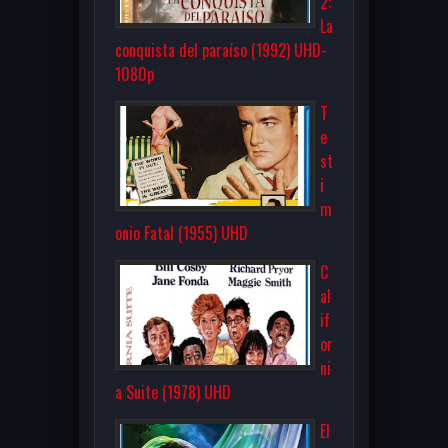
2:
La
conquista del paraíso (1992) UHD-
1080p
T
e
st
i
m
onio Fatal (1955) UHD
C
al
if
or
ni
a Suite (1978) UHD
El