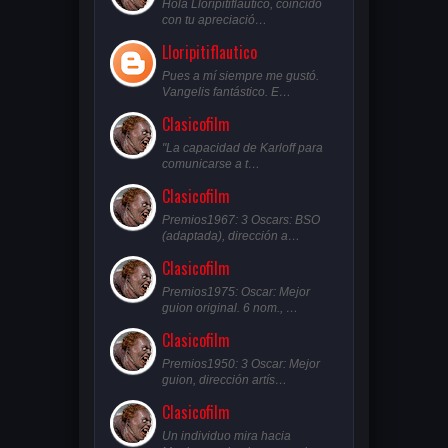
Hola Lloripitiflautico, coincido
con tu apreciació…
Lloripitiflautico
Pues a mí siempre me gustó.
Vangelis fantástico. E…
Clasicofilm
"La capacidad de Karloff para
comunicarse a t…
Clasicofilm
Premios1967: 3 Oscars: BSO
(adaptada), dirección a…
Clasicofilm
Premios1975: Oscar: Mejor
guion original. 6 nom., …
Clasicofilm
Premios1950: 3 Oscar: Mejor
guion, dirección artís…
Clasicofilm
Un individuo mira hacia