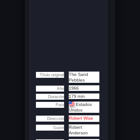
The Sand
Título original
Pebbles
1966
Año
179 min.
Duración
Estados
País
Unidos
Robert Wise
Dirección
Robert
Guion
Anderson