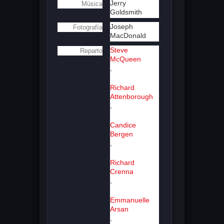
Jerry
Música
Goldsmith
Joseph
Fotografía
MacDonald
Steve
Reparto
McQueen
,
Richard
Attenborough
,
Candice
Bergen
,
Richard
Crenna
,
Emmanuelle
Arsan
,