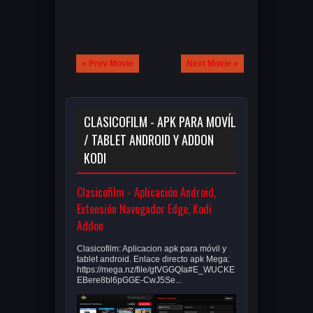
« Prev Movie
Next Movie »
CLASICOFILM - APK PARA MOVÍL
/ TABLET ANDROID Y ADDON
KODI
Clasicofilm - Aplicación Android,
Extensión Navegador Edge, Kodi
Addon
Clasicofilm: Aplicacion apk para móvil y
tablet android. Enlace directo apk Mega:
https://mega.nz/file/gtVGGQIa#E_WUCKE
EBere8bl6pGGE-CwJ5Se...