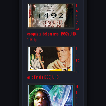
1
4
9
2:
La
conquista del paraíso (1992) UHD-
1080p
T
e
st
i
m
onio Fatal (1955) UHD
El
e
nt
e