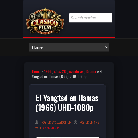
Home
»
1966
,
Años 20
,
Aventuras
,
Drama
» El
Yangtsé en llamas (1966) UHD-1080p
El Yangtsé en llamas
(1966) UHD-1080p
POSTED BY CLASICOFILM
POSTED ON 8:48
WITH
4 COMMENTS