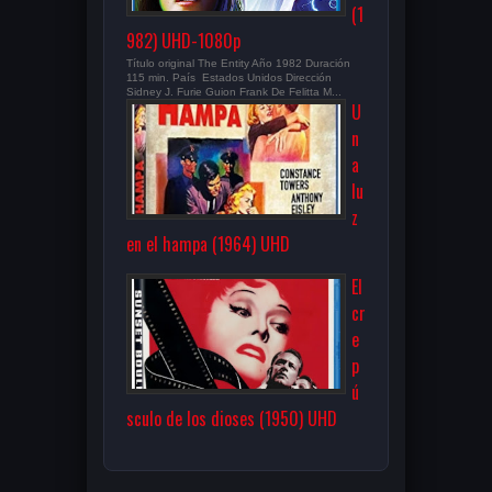
(1
982) UHD-1080p
Título original The Entity Año 1982 Duración
115 min. País Estados Unidos Dirección
Sidney J. Furie Guion Frank De Felitta M...
U
n
a
lu
z
en el hampa (1964) UHD
El
cr
e
p
ú
sculo de los dioses (1950) UHD