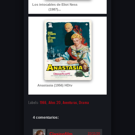
Los intocables de Eliot Ness
(1987)...
Anastasia (1956) HDtv
Labels:
1966
,
Años 20
,
Aventuras
,
Drama
4 comentarios:
Clasicofilm
22/11/20