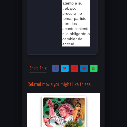
atento a su
trabajo,
procura no
tomar partido,
pero los
acontecimiento
s lo obligarán a
cambiar de
actitud.
Share This:
Related movie you might like to see :