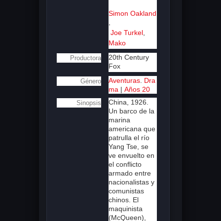
Simon Oakland
,
Joe Turkel
,
Mako
20th Century
Productora
Fox
Aventuras
.
Dra
Género
ma
|
Años 20
China, 1926.
Sinopsis
Un barco de la
marina
americana que
patrulla el río
Yang Tse, se
ve envuelto en
el conflicto
armado entre
nacionalistas y
comunistas
chinos. El
maquinista
(McQueen),