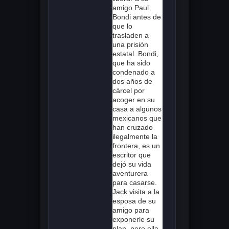
amigo Paul
Bondi antes de
que lo
trasladen a
una prisión
estatal. Bondi,
que ha sido
condenado a
dos años de
cárcel por
acoger en su
casa a algunos
mexicanos que
han cruzado
ilegalmente la
frontera, es un
escritor que
dejó su vida
aventurera
para casarse.
Jack visita a la
esposa de su
amigo para
exponerle su
plan, pero ella