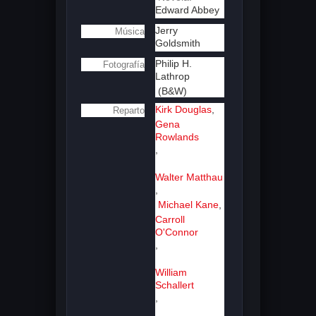
Edward Abbey
Jerry
Música
Goldsmith
Philip H.
Fotografía
Lathrop
(B&W)
Kirk Douglas
,
Reparto
Gena
Rowlands
,
Walter Matthau
,
Michael Kane
,
Carroll
O'Connor
,
William
Schallert
,