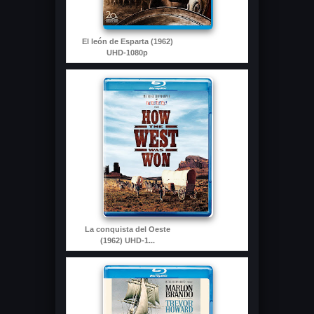
El león de Esparta (1962)
UHD-1080p
La conquista del Oeste
(1962) UHD-1...