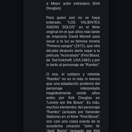
a Mejor actor extranjero (Kirk
Douglas)
Para quien aún no se haya
enterado, "LOS VALIENTES
ANDAN SOLOS" es el filme
original en el que años más tarde
se inspiraría David Morrell para
sacar a la luz su famosa novela
"Primera sangre" (1972), que otra
década después daría lugar a la
película "Acorralado" (First Blood,
de Ted Kotcheff, USA 1982) y por
lo tanto al personaje de "Rambo".
O sea, el solitario y rebelde
"Rambo" no es ni más ni menos
que una adaptación posterior del
personaje interpretado
magistralmente veinte años
antes por Kirk Douglas en
"Lonely are the Brave". Es más,
muchos elementos del personaje
"Rambo" (actuado por Sylvester
Stallone) en el filme "First Blood",
son casi una copia exacta de la
susodicha creación "John W.
'Jack' Burns" (actuado por Kirk