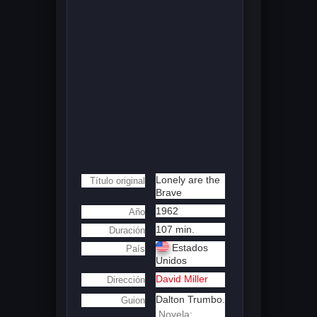
Lonely are the
Título original
Brave
1962
Año
107 min.
Duración
Estados
País
Unidos
David Miller
Dirección
Dalton Trumbo.
Guion
Novela: