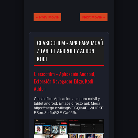
« Prev Movie
Next Movie »
CLASICOFILM - APK PARA MOVÍL
/ TABLET ANDROID Y ADDON
KODI
Clasicofilm - Aplicación Android,
Extensión Navegador Edge, Kodi
Addon
Clasicofilm: Aplicacion apk para móvil y
tablet android. Enlace directo apk Mega:
https://mega.nz/file/gtVGGQIa#E_WUCKE
EBere8bl6pGGE-CwJ5Se...