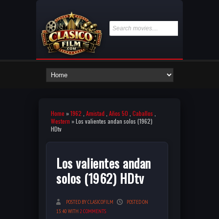
Home
»
1962
,
Amistad
,
Años 50
,
Caballos
,
Western
» Los valientes andan solos (1962)
HDtv
Los valientes andan
solos (1962) HDtv
POSTED BY CLASICOFILM
POSTED ON
13:40 WITH
2 COMMENTS