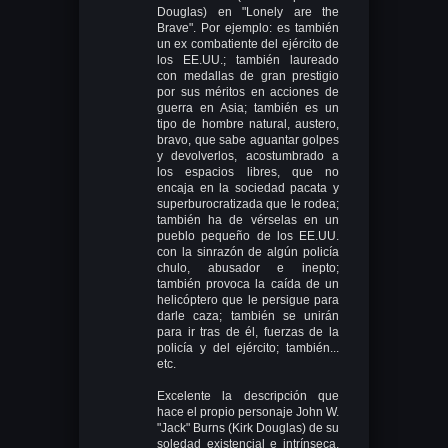
Douglas) en "Lonely are the
Brave". Por ejemplo: es también
un ex combatiente del ejército de
los EE.UU.; también laureado
con medallas de gran prestigio
por sus méritos en acciones de
guerra en Asia; también es un
tipo de hombre natural, austero,
bravo, que sabe aguantar golpes
y devolverlos, acostumbrado a
los espacios libres, que no
encaja en la sociedad pacata y
superburocratizada que le rodea;
también ha de vérselas en un
pueblo pequeño de los EE.UU.
con la sinrazón de algún policía
chulo, abusador e inepto;
también provoca la caída de un
helicóptero que le persigue para
darle caza; también se unirán
para ir tras de él, fuerzas de la
policía y del ejército; también...
etc.
Excelente la descripción que
hace el propio personaje John W.
"Jack" Burns (Kirk Douglas) de su
soledad existencial e intrínseca,