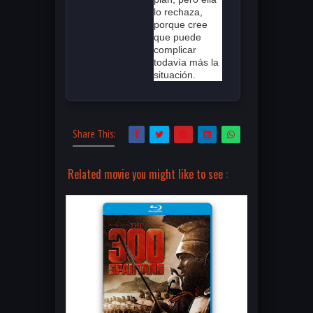
lo rechaza,
porque cree
que puede
complicar
todavía más la
situación.
Share This:
Related movie you might like to see :