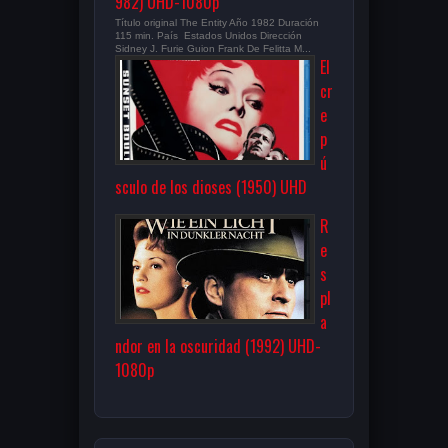
982) UHD-1080p
Título original The Entity Año 1982 Duración
115 min. País Estados Unidos Dirección
Sidney J. Furie Guion Frank De Felitta M...
El
cr
e
p
ú
sculo de los dioses (1950) UHD
R
e
s
pl
a
ndor en la oscuridad (1992) UHD-
1080p