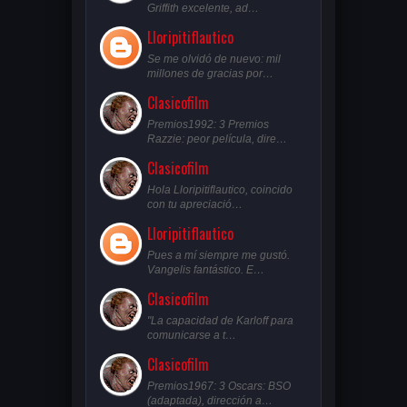
Griffith excelente, ad…
Lloripitiflautico
Se me olvidó de nuevo: mil
millones de gracias por…
Clasicofilm
Premios1992: 3 Premios
Razzie: peor película, dire…
Clasicofilm
Hola Lloripitiflautico, coincido
con tu apreciació…
Lloripitiflautico
Pues a mí siempre me gustó.
Vangelis fantástico. E…
Clasicofilm
"La capacidad de Karloff para
comunicarse a t…
Clasicofilm
Premios1967: 3 Oscars: BSO
(adaptada), dirección a…