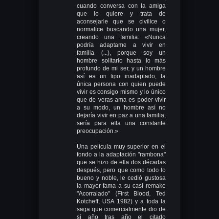
cuando conversa con la amiga
que lo quiere y trata de
aconsejarle que se civilice o
normalice buscando una mujer,
creando una familia: «Nunca
podría adaptame a vivir en
familia (...), porque soy un
hombre solitario hasta lo más
profundo de mi ser, y un hombre
así es un tipo inadaptado; la
única persona con quien puede
vivir es consigo mismo y lo único
que de veras ama es poder vivir
a su modo, un hombre así no
dejaría vivir en paz a una familia,
sería para ella una constante
preocupación.»
Una película muy superior en el
fondo a la adaptación "rambona"
que se hizo de ella dos décadas
después, pero que como todo lo
bueno y noble, le cedió gustosa
la mayor fama a su casi remake
"Acorralado" (First Blood, Ted
Kotcheff, USA 1982) y a toda la
saga que comercialmente dio de
sí año tras año el citado