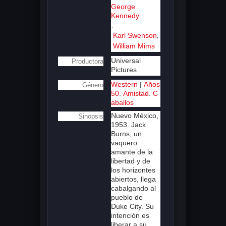
George
Kennedy
,
Karl Swenson
,
William Mims
Universal
Productora
Pictures
Western
|
Años
Género
50
.
Amistad
.
C
aballos
Nuevo México,
Sinopsis
1953. Jack
Burns, un
vaquero
amante de la
libertad y de
los horizontes
abiertos, llega
cabalgando al
pueblo de
Duke City. Su
intención es
liberar a su