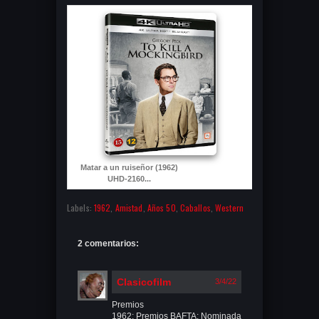
Matar a un ruiseñor (1962)
UHD-2160...
Labels:
1962
,
Amistad
,
Años 50
,
Caballos
,
Western
2 comentarios:
Clasicofilm
3/4/22
Premios
1962: Premios BAFTA: Nominada