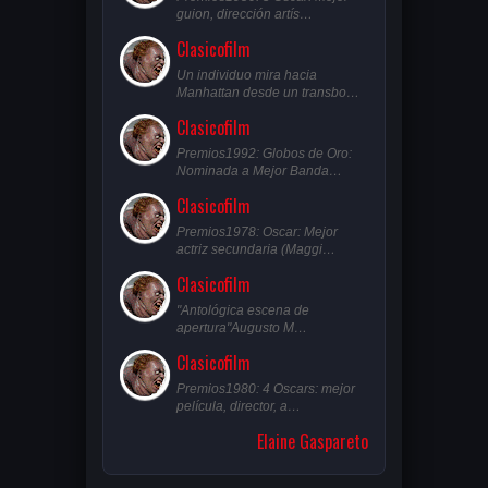
guion, dirección artís…
Clasicofilm
Un individuo mira hacia
Manhattan desde un transbo…
Clasicofilm
Premios1992: Globos de Oro:
Nominada a Mejor Banda…
Clasicofilm
Premios1978: Oscar: Mejor
actriz secundaria (Maggi…
Clasicofilm
"Antológica escena de
apertura"Augusto M…
Clasicofilm
Premios1980: 4 Oscars: mejor
película, director, a…
Elaine Gaspareto