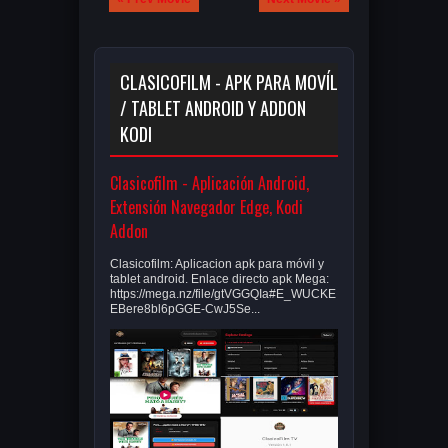
CLASICOFILM - APK PARA MOVÍL
/ TABLET ANDROID Y ADDON
KODI
Clasicofilm - Aplicación Android,
Extensión Navegador Edge, Kodi
Addon
Clasicofilm: Aplicacion apk para móvil y
tablet android. Enlace directo apk Mega:
https://mega.nz/file/gtVGGQIa#E_WUCKE
EBere8bl6pGGE-CwJ5Se...