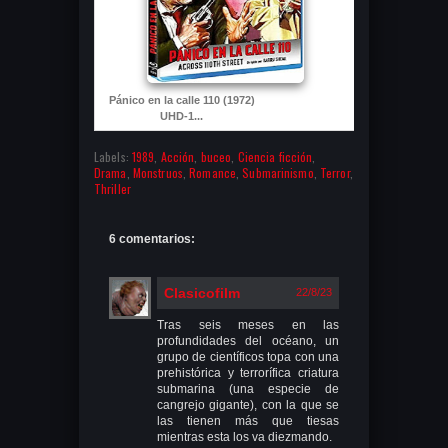
Pánico en la calle 110 (1972)
UHD-1...
Labels:
1989
,
Acción
,
buceo
,
Ciencia ficción
,
Drama
,
Monstruos
,
Romance
,
Submarinismo
,
Terror
,
Thriller
6 comentarios:
Clasicofilm
22/8/23
Tras seis meses en las
profundidades del océano, un
grupo de científicos topa con una
prehistórica y terrorífica criatura
submarina (una especie de
cangrejo gigante), con la que se
las tienen más que tiesas
mientras esta los va diezmando.