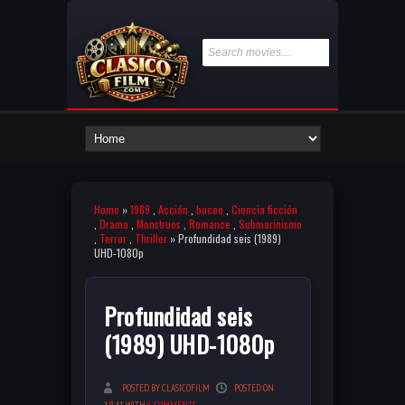
Home
»
1989
,
Acción
,
buceo
,
Ciencia ficción
,
Drama
,
Monstruos
,
Romance
,
Submarinismo
,
Terror
,
Thriller
» Profundidad seis (1989)
UHD-1080p
Profundidad seis
(1989) UHD-1080p
POSTED BY CLASICOFILM
POSTED ON
18:41 WITH
6 COMMENTS