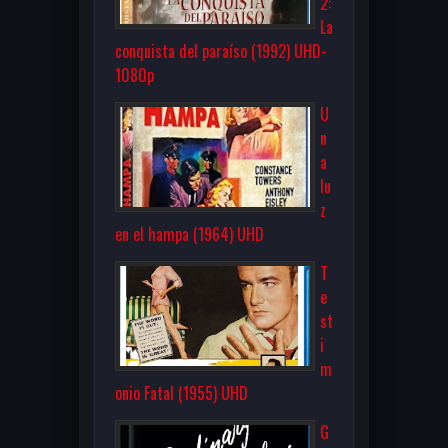
2:
La
conquista del paraíso (1992) UHD-
1080p
U
n
a
lu
z
en el hampa (1964) UHD
T
e
st
i
m
onio Fatal (1955) UHD
G