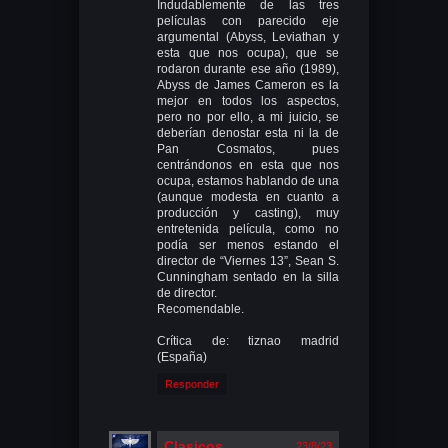
Indudablemente de las tres
películas con parecido eje
argumental (Abyss, Leviathan y
esta que nos ocupa), que se
rodaron durante ese año (1989),
Abyss de James Cameron es la
mejor en todos los aspectos,
pero no por ello, a mi juicio, se
deberían denostar esta ni la de
Pan Cosmatos, pues
centrándonos en esta que nos
ocupa, estamos hablando de una
(aunque modesta en cuanto a
producción y casting), muy
entretenida película, como no
podía ser menos estando el
director de “Viernes 13”, Sean S.
Cunningham sentado en la silla
de director.
Recomendable.
Crítica de: tiznao madrid
(España)
Responder
Clasicos
23/8/23