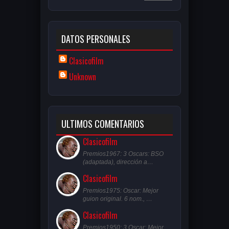
DATOS PERSONALES
Clasicofilm
Unknown
ULTIMOS COMENTARIOS
Clasicofilm
Premios1967: 3 Oscars: BSO
(adaptada), dirección a…
Clasicofilm
Premios1975: Oscar: Mejor
guion original. 6 nom., …
Clasicofilm
Premios1950: 3 Oscar: Mejor