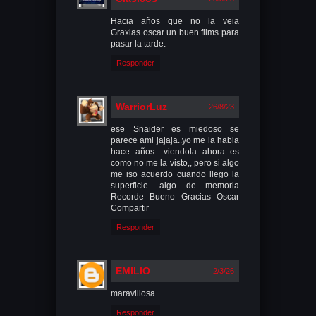
Hacia años que no la veia
Graxias oscar un buen films para
pasar la tarde.
Responder
WarriorLuz
26/8/23
ese Snaider es miedoso se
parece ami jajaja..yo me la habia
hace años ..viendola ahora es
como no me la visto,, pero si algo
me iso acuerdo cuando llego la
superficie. algo de memoria
Recorde Bueno Gracias Oscar
Compartir
Responder
EMILIO
2/3/26
maravillosa
Responder