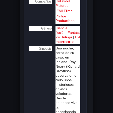
Columbia
Compañías
Pictures
,
EMI Films
,
Phillips
Productions
Ciencia
Género
ficción
.
Fantást
ico
.
Intriga
|
Ext
raterrestres
Una noche,
Sinopsis
cerca de su
casa, en
Indiana, Roy
Neary (Richard
Dreyfuss)
observa en el
cielo unos
misteriosos
objetos
voladores.
Desde
entonces vive
tan
obsesionado