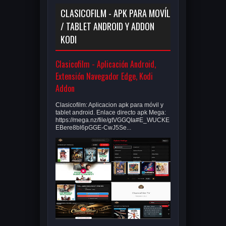
CLASICOFILM - APK PARA MOVÍL
/ TABLET ANDROID Y ADDON
KODI
Clasicofilm - Aplicación Android,
Extensión Navegador Edge, Kodi
Addon
Clasicofilm: Aplicacion apk para móvil y
tablet android. Enlace directo apk Mega:
https://mega.nz/file/gtVGGQIa#E_WUCKE
EBere8bl6pGGE-CwJ5Se...