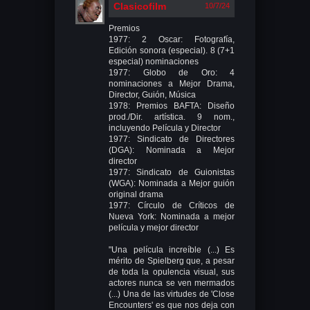
Clasicofilm
10/7/24
Premios
1977: 2 Oscar: Fotografía,
Edición sonora (especial). 8 (7+1
especial) nominaciones
1977: Globo de Oro: 4
nominaciones a Mejor Drama,
Director, Guión, Música
1978: Premios BAFTA: Diseño
prod./Dir. artística. 9 nom.,
incluyendo Película y Director
1977: Sindicato de Directores
(DGA): Nominada a Mejor
director
1977: Sindicato de Guionistas
(WGA): Nominada a Mejor guión
original drama
1977: Círculo de Críticos de
Nueva York: Nominada a mejor
película y mejor director
"Una película increíble (...) Es
mérito de Spielberg que, a pesar
de toda la opulencia visual, sus
actores nunca se ven mermados
(...) Una de las virtudes de 'Close
Encounters' es que nos deja con