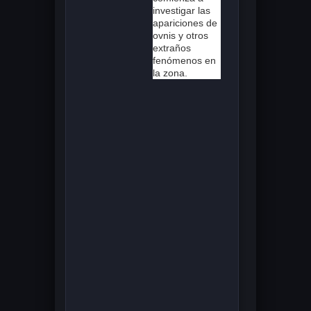
investigar las
apariciones de
ovnis y otros
extraños
fenómenos en
la zona.