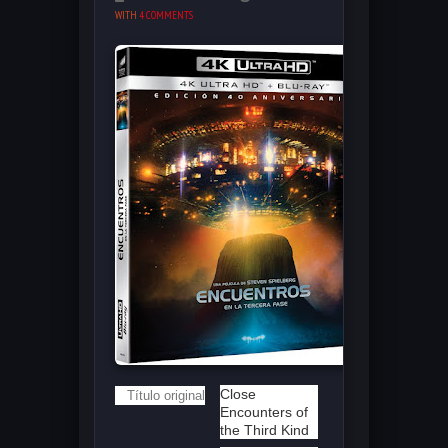
WITH
4 COMMENTS
Close
Título original
Encounters of
the Third Kind