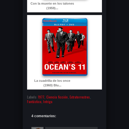
Con la muerte en los talones
(1959)...
La cuadrilla de los once
(1960) Blu...
Labels:
1977
,
Ciencia ficción
,
Extraterrestres
,
Fantástico
,
Intriga
4 comentarios: