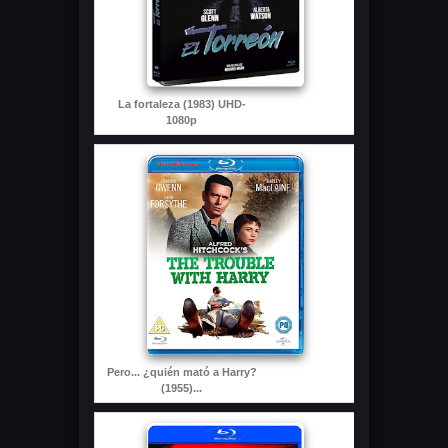
La fortaleza (1983) UHD-
1080p
Pero... ¿quién mató a Harry?
(1955)...