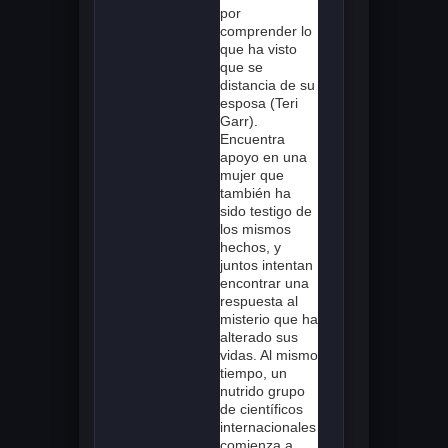
por
comprender lo
que ha visto
que se
distancia de su
esposa (Teri
Garr).
Encuentra
apoyo en una
mujer que
también ha
sido testigo de
los mismos
hechos, y
juntos intentan
encontrar una
respuesta al
misterio que ha
alterado sus
vidas. Al mismo
tiempo, un
nutrido grupo
de científicos
internacionales
comienza a