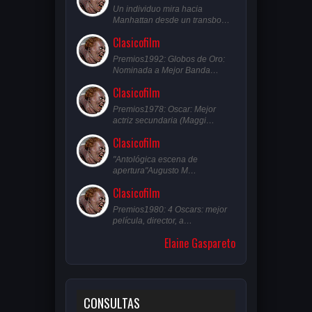
Un individuo mira hacia
Manhattan desde un transbo…
Clasicofilm
Premios1992: Globos de Oro:
Nominada a Mejor Banda…
Clasicofilm
Premios1978: Oscar: Mejor
actriz secundaria (Maggi…
Clasicofilm
"Antológica escena de
apertura"Augusto M…
Clasicofilm
Premios1980: 4 Oscars: mejor
película, director, a…
Elaine Gaspareto
CONSULTAS