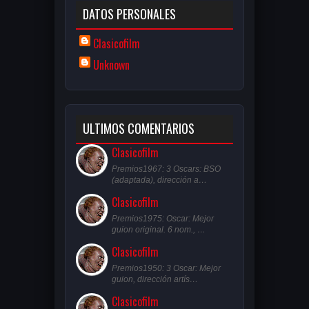
DATOS PERSONALES
Clasicofilm
Unknown
ULTIMOS COMENTARIOS
Clasicofilm
Premios1967: 3 Oscars: BSO
(adaptada), dirección a…
Clasicofilm
Premios1975: Oscar: Mejor
guion original. 6 nom., …
Clasicofilm
Premios1950: 3 Oscar: Mejor
guion, dirección artís…
Clasicofilm