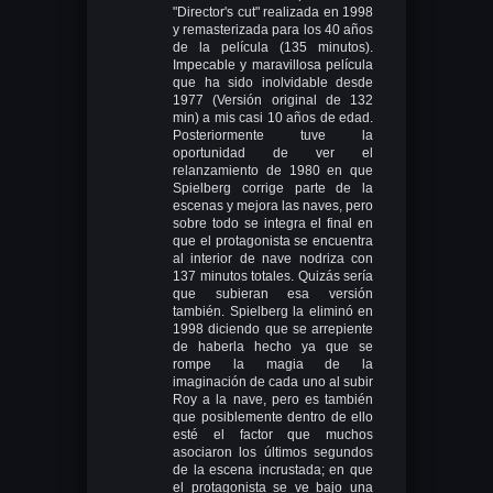
"Director's cut" realizada en 1998
y remasterizada para los 40 años
de la película (135 minutos).
Impecable y maravillosa película
que ha sido inolvidable desde
1977 (Versión original de 132
min) a mis casi 10 años de edad.
Posteriormente tuve la
oportunidad de ver el
relanzamiento de 1980 en que
Spielberg corrige parte de la
escenas y mejora las naves, pero
sobre todo se integra el final en
que el protagonista se encuentra
al interior de nave nodriza con
137 minutos totales. Quizás sería
que subieran esa versión
también. Spielberg la eliminó en
1998 diciendo que se arrepiente
de haberla hecho ya que se
rompe la magia de la
imaginación de cada uno al subir
Roy a la nave, pero es también
que posiblemente dentro de ello
esté el factor que muchos
asociaron los últimos segundos
de la escena incrustada; en que
el protagonista se ve bajo una