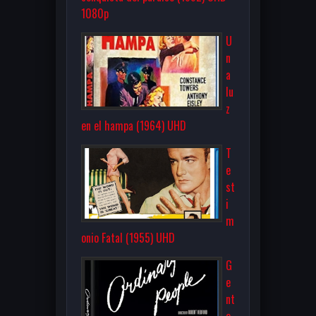
1080p
U
n
a
lu
z
en el hampa (1964) UHD
T
e
st
i
m
onio Fatal (1955) UHD
G
e
nt
e