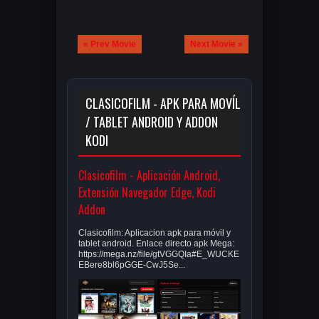
« Prev Movie
Next Movie »
CLASICOFILM - APK PARA MOVÍL
/ TABLET ANDROID Y ADDON
KODI
Clasicofilm - Aplicación Android,
Extensión Navegador Edge, Kodi
Addon
Clasicofilm: Aplicacion apk para móvil y
tablet android. Enlace directo apk Mega:
https://mega.nz/file/gtVGGQIa#E_WUCKE
EBere8bl6pGGE-CwJ5Se...