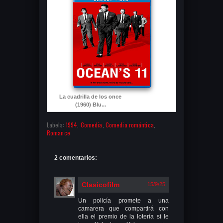
La cuadrilla de los once
(1960) Blu...
Labels:
1994
,
Comedia
,
Comedia romántica
,
Romance
2 comentarios:
Clasicofilm
15/9/25
Un policía promete a una
camarera que compartirá con
ella el premio de la lotería si le