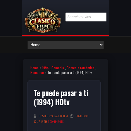
Home
»
1994
,
Comedia
,
Comedia romántica
,
Romance
» Te puede pasar a ti (1994) HDtv
Te puede pasar a ti
(1994) HDtv
POSTED BY CLASICOFILM
POSTED ON
17:17 WITH
2 COMMENTS