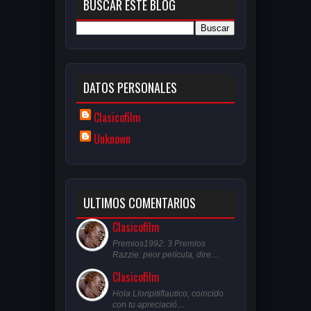
BUSCAR ESTE BLOG
DATOS PERSONALES
Clasicofilm
Unknown
ULTIMOS COMENTARIOS
Clasicofilm
Premios1992: 3 Premios
Razzie: peor película, dire…
Clasicofilm
Hola Lloripitiflautico, coincido
con tu apreciació…