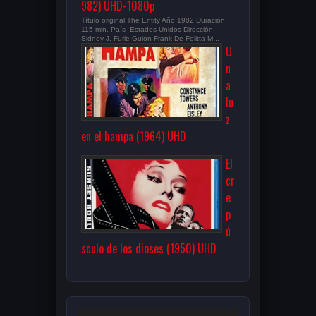
982) UHD-1080p
Título original The Entity Año 1982 Duración
115 min. País Estados Unidos Dirección
Sidney J. Furie Guion Frank De Felitta M...
U
n
a
lu
z
en el hampa (1964) UHD
El
cr
e
p
ú
sculo de los dioses (1950) UHD