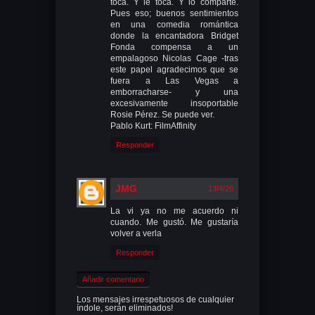
toca. Y le toca. Y lo comparte.
Pues eso; buenos sentimientos
en una comedia romántica
donde la encantadora Bridget
Fonda compensa a un
empalagoso Nicolas Cage -tras
este papel agradecimos que se
fuera a Las Vegas a
emborracharse- y una
excesivamente insoportable
Rosie Pérez. Se puede ver.
Pablo Kurt: FilmAffinity
Responder
JMG
13/4/26
La vi ya no me acuerdo ni
cuando. Me gustó. Me gustaría
volver a verla
Responder
Añadir comentario
Los mensajes irrespetuosos de cualquier
índole, serán eliminados!