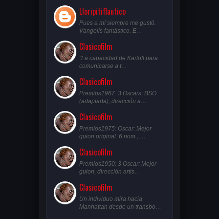
Lloripitiflautico
Pues a mí siempre me gustó.
Vangelis fantástico. E…
Clasicofilm
"La capacidad de Karloff para
comunicarse a t…
Clasicofilm
Premios1967: 3 Oscars: BSO
(adaptada), dirección a…
Clasicofilm
Premios1975: Oscar: Mejor
guion original. 6 nom., …
Clasicofilm
Premios1950: 3 Oscar: Mejor
guion, dirección artís…
Clasicofilm
Un individuo mira hacia
Manhattan desde un transbo…