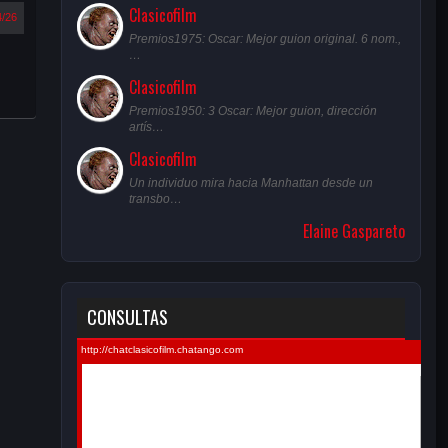
Clasicofilm
4/26
Premios1975: Oscar: Mejor guion original. 6 nom.,
…
Clasicofilm
Premios1950: 3 Oscar: Mejor guion, dirección
artís…
Clasicofilm
Un individuo mira hacia Manhattan desde un
transbo…
Elaine Gaspareto
CONSULTAS