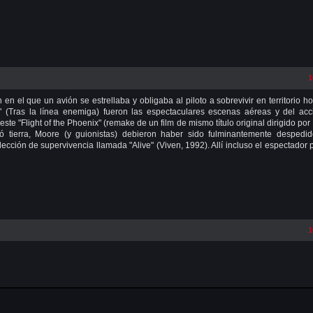
1
n el que un avión se estrellaba y obligaba al piloto a sobrevivir en territorio hos
 (Tras la línea enemiga) fueron las espectaculares escenas aéreas y del acc
e "Flight of the Phoenix" (remake de un film de mismo título original dirigido por
có tierra, Moore (y guionistas) debieron haber sido fulminantemente despedido
ección de supervivencia llamada "Alive" (Viven, 1992). Allí incluso el espectador
1