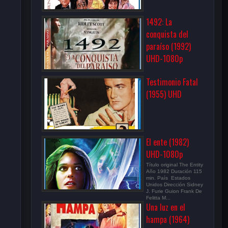
1492: La
conquista del
paraíso (1992)
UHD-1080p
Testimonio Fatal
(1955) UHD
El ente (1982)
UHD-1080p
Título original The Entity
Año 1982 Duración 115
min. País Estados
Unidos Dirección Sidney
J. Furie Guion Frank De
Felitta M...
Una luz en el
hampa (1964)