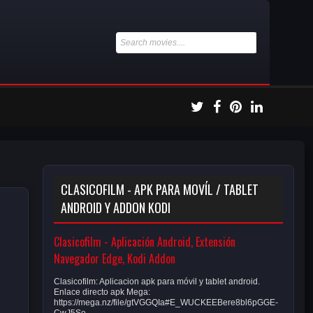
CLASICOFILM - APK PARA MOVÍL / TABLET
ANDROID Y ADDON KODI
Clasicofilm - Aplicación Android, Extensión
Navegador Edge, Kodi Addon
Clasicofilm: Aplicacion apk para móvil y tablet android.
Enlace directo apk Mega:
https://mega.nz/file/gtVGGQIa#E_WUCKEEBere8bl6pGGE-