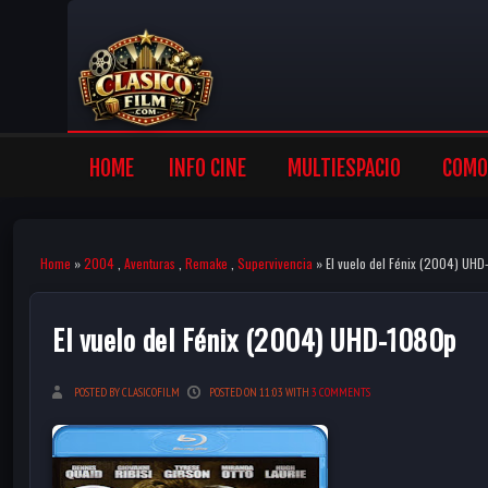
HOME
INFO CINE
MULTIESPACIO
COMO 
Home
»
2004
,
Aventuras
,
Remake
,
Supervivencia
» El vuelo del Fénix (2004) UHD
El vuelo del Fénix (2004) UHD-1080p
POSTED BY CLASICOFILM
POSTED ON 11:03 WITH
3 COMMENTS