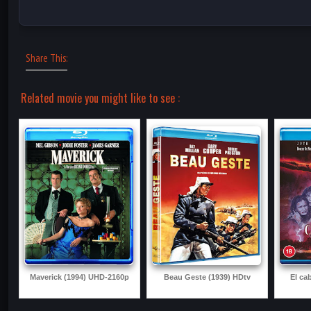
Share This:
Related movie you might like to see :
Maverick (1994) UHD-2160p
Beau Geste (1939) HDtv
El ca