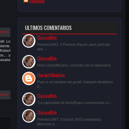
Unknown
ULTIMOS COMENTARIOS
6/4/26
Clasicofilm
til. Lo
Premios1992: 3 Premios Razzie: peor película,
idente.
dire…
 Robert
s.... y
Clasicofilm
 pasaba
Hola Lloripitiflautico, coincido con tu apreciació…
Lloripitiflautico
Pues a mí siempre me gustó. Vangelis fantástico.
E…
Clasicofilm
6/4/26
"La capacidad de Karloff para comunicarse a t…
Clasicofilm
Premios1967: 3 Oscars: BSO (adaptada),
dirección a…