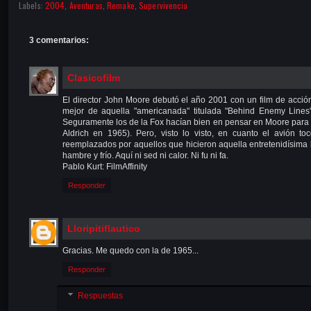
Labels:
2004
,
Aventuras
,
Remake
,
Supervivencia
3 comentarios:
Clasicofilm
El director John Moore debutó el año 2001 con un film de acción e
mejor de aquella "americanada" titulada "Behind Enemy Lines"
Seguramente los de la Fox hacían bien en pensar en Moore para est
Aldrich en 1965). Pero, visto lo visto, en cuanto el avión to
reemplazados por aquellos que hicieron aquella entretenidísima l
hambre y frío. Aquí ni sed ni calor. Ni fu ni fa.
Pablo Kurt: FilmAffinity
Responder
Lloripitiflautico
Gracias. Me quedo con la de 1965...
Responder
Respuestas