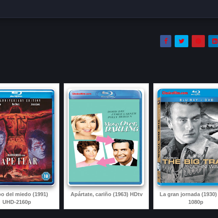
bo del miedo (1991)
Apártate, cariño (1963) HDtv
La gran jornada (1930
UHD-2160p
1080p