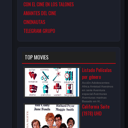
CON EL CINE EN LOS TALONES
AMANTES DEL CINE
CINENAUTAS
TELEGRAM GRUPO
TOP MOVIES
Listado Películas
por género
Acción Adolescentes
Africa Amistad Asesinos
en serie Aventura
espacial Aventuras
Aventuras marinas
Basado en H...
California Suite
(1978) UHD