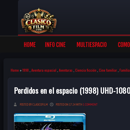
HOME
INFO CINE
MULTIESPACIO
COMO 
Home
»
1998
,
Aventura espacial
,
Aventuras
,
Ciencia ficción
,
Cine familiar
,
Familia
Perdidos en el espacio (1998) UHD-108
POSTED BY CLASICOFILM
POSTED ON 17:24 WITH
1 COMMENT