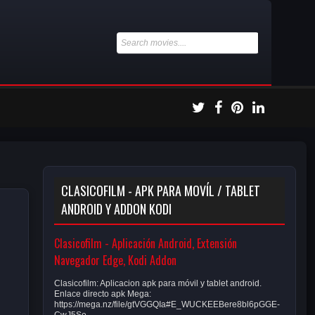
CLASICOFILM - APK PARA MOVÍL / TABLET
ANDROID Y ADDON KODI
Clasicofilm - Aplicación Android, Extensión
Navegador Edge, Kodi Addon
Clasicofilm: Aplicacion apk para móvil y tablet android.
Enlace directo apk Mega:
https://mega.nz/file/gtVGGQIa#E_WUCKEEBere8bl6pGGE-