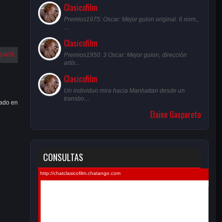
Clasicofilm
Premios1975: Oscar: Mejor guion original. 6 nom.,
…
Clasicofilm
Premios1950: 3 Oscar: Mejor guion, dirección
1/4/26
artís…
Clasicofilm
Un individuo mira hacia Manhattan desde un
transbo…
sado en
Elaine Gaspareto
CONSULTAS