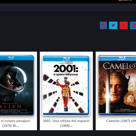
, el octavo pasajero
2001: Una odisea del espacio
Camelot (1967) U
(1979) Bl...
(1968)...