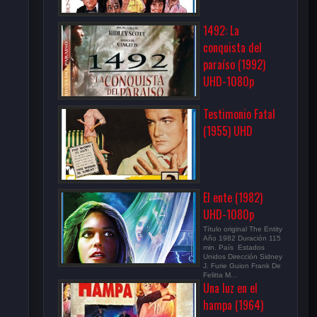
1492: La
conquista del
paraíso (1992)
UHD-1080p
Testimonio Fatal
(1955) UHD
El ente (1982)
UHD-1080p
Título original The Entity
Año 1982 Duración 115
min. País Estados
Unidos Dirección Sidney
J. Furie Guion Frank De
Felitta M...
Una luz en el
hampa (1964)