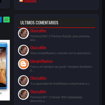
Unknown
ULTIMOS COMENTARIOS
Clasicofilm
Premios1992: 3 Premios Razzie: peor película,
dire…
Clasicofilm
Hola Lloripitiflautico, coincido con tu apreciació…
Lloripitiflautico
Pues a mí siempre me gustó. Vangelis fantástico.
E…
Clasicofilm
"La capacidad de Karloff para comunicarse a t…
Clasicofilm
HD
Premios1967: 3 Oscars: BSO (adaptada),
dirección a…