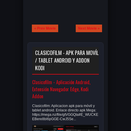
« Prev Movie
Next Movie »
CLASICOFILM - APK PARA MOVÍL
/ TABLET ANDROID Y ADDON
KODI
Clasicofilm - Aplicación Android,
Extensión Navegador Edge, Kodi
Addon
Clasicofilm: Aplicacion apk para móvil y
tablet android. Enlace directo apk Mega:
https://mega.nz/file/gtVGGQIa#E_WUCKE
EBere8bl6pGGE-CwJ5Se...