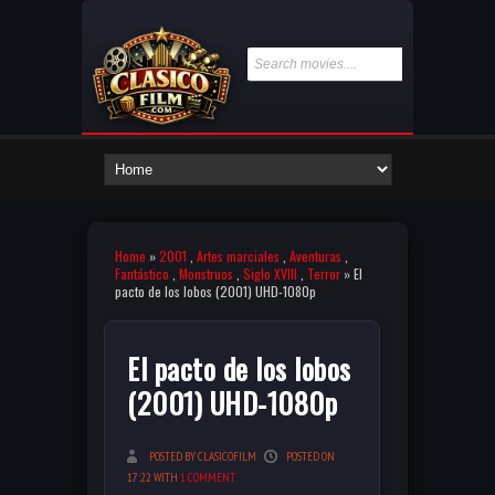
Home
»
2001
,
Artes marciales
,
Aventuras
,
Fantástico
,
Monstruos
,
Siglo XVIII
,
Terror
» El
pacto de los lobos (2001) UHD-1080p
El pacto de los lobos
(2001) UHD-1080p
POSTED BY CLASICOFILM
POSTED ON
17:22 WITH
1 COMMENT