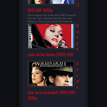
(1
982) UHD-1080p
Título original The Entity Año 1982 Duración
115 min. País Estados Unidos Dirección
Sidney J. Furie Guion Frank De Felitta M...
El
cr
e
p
ú
sculo de los dioses (1950) UHD
R
e
s
pl
a
ndor en la oscuridad (1992) UHD-
1080p