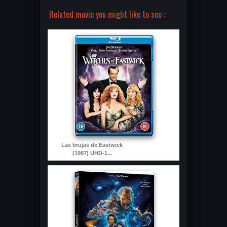
Related movie you might like to see :
Las brujas de Eastwick
(1987) UHD-1...