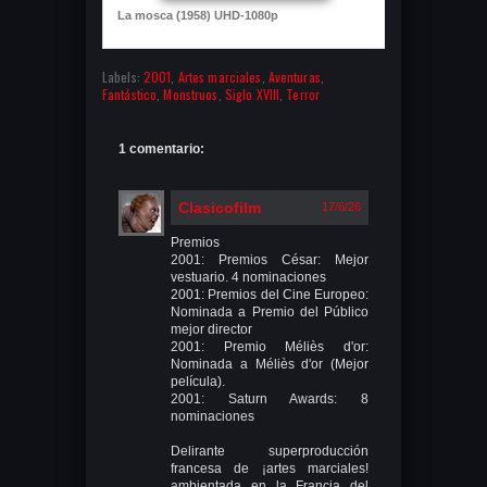
La mosca (1958) UHD-1080p
Labels:
2001
,
Artes marciales
,
Aventuras
,
Fantástico
,
Monstruos
,
Siglo XVIII
,
Terror
1 comentario:
Clasicofilm
17/6/26
Premios
2001: Premios César: Mejor
vestuario. 4 nominaciones
2001: Premios del Cine Europeo:
Nominada a Premio del Público
mejor director
2001: Premio Méliès d'or:
Nominada a Méliès d'or (Mejor
película).
2001: Saturn Awards: 8
nominaciones
Delirante superproducción
francesa de ¡artes marciales!
ambientada en la Francia del