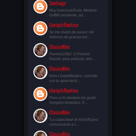
Santiago
Muy buena película. Melanie
Griffith excelente, ad…
Lloripitiflautico
Se me olvidó de nuevo: mil
millones de gracias por…
Clasicofilm
Premios1992: 3 Premios
Razzie: peor película, dire…
Clasicofilm
Hola Lloripitiflautico, coincido
con tu apreciació…
Lloripitiflautico
Pues a mí siempre me gustó.
Vangelis fantástico. E…
Clasicofilm
"La capacidad de Karloff para
comunicarse a t…
Clasicofilm