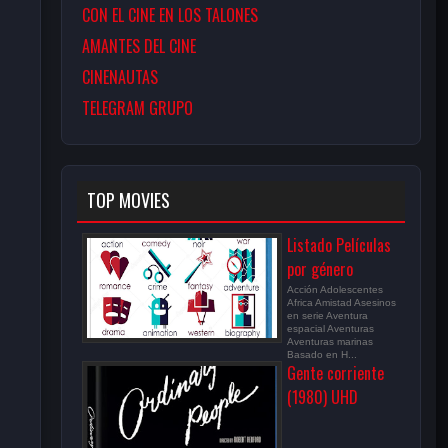
CON EL CINE EN LOS TALONES
AMANTES DEL CINE
CINENAUTAS
TELEGRAM GRUPO
TOP MOVIES
Listado Películas
por género
Acción Adolescentes
Africa Amistad Asesinos
en serie Aventura
espacial Aventuras
Aventuras marinas
Basado en H...
Gente corriente
(1980) UHD