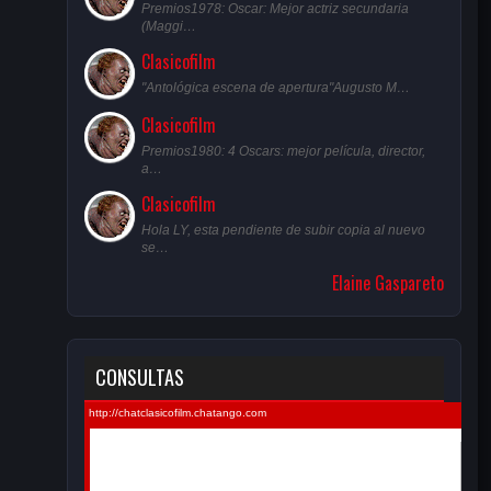
Premios1978: Oscar: Mejor actriz secundaria
(Maggi…
Clasicofilm
"Antológica escena de apertura"Augusto M…
Clasicofilm
Premios1980: 4 Oscars: mejor película, director,
a…
Clasicofilm
Hola LY, esta pendiente de subir copia al nuevo
se…
Elaine Gaspareto
CONSULTAS