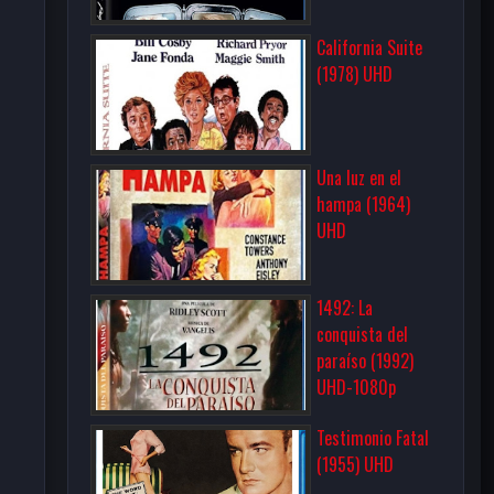
California Suite
(1978) UHD
Una luz en el
hampa (1964)
UHD
1492: La
conquista del
paraíso (1992)
UHD-1080p
Testimonio Fatal
(1955) UHD