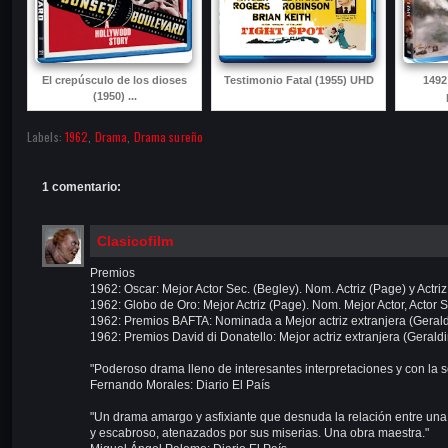
El crepúsculo de los dioses
Testimonio Fatal (1955) UHD
1492
(1950) ...
Labels:
1962
,
Drama
,
Drama sureño
1 comentario:
Clasicofilm
Premios
1962: Oscar: Mejor Actor Sec. (Begley). Nom. Actriz (Page) y Actriz
1962: Globo de Oro: Mejor Actriz (Page). Nom. Mejor Actor, Actor Se
1962: Premios BAFTA: Nominada a Mejor actriz extranjera (Geral
1962: Premios David di Donatello: Mejor actriz extranjera (Gerald
"Poderoso drama lleno de interesantes interpretaciones y con la 
Fernando Morales: Diario El País
"Un drama amargo y asfixiante que desnuda la relación entre un
y escabroso, atenazados por sus miserias. Una obra maestra."