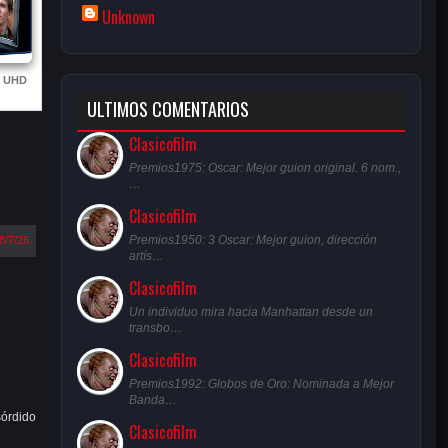
Unknown
) UHD
ULTIMOS COMENTARIOS
Clasicofilm
Premios1975: Oscar: Mejor guion original. 6 nom.,
…
Clasicofilm
Premios1950: 3 Oscar: Mejor guion, dirección
8/7/26
artís…
Clasicofilm
Un individuo mira hacia Manhattan desde un
transbo…
Clasicofilm
Premios1992: Globos de Oro: Nominada a Mejor
Banda…
sórdido
Clasicofilm