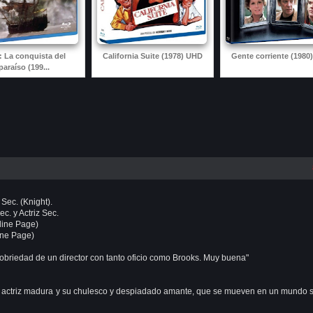
: La conquista del
California Suite (1978) UHD
Gente corriente (1980
paraíso (199...
 Sec. (Knight).
c. y Actriz Sec.
dine Page)
ine Page)
sobriedad de un director con tanto oficio como Brooks. Muy buena"
a actriz madura y su chulesco y despiadado amante, que se mueven en un mundo 