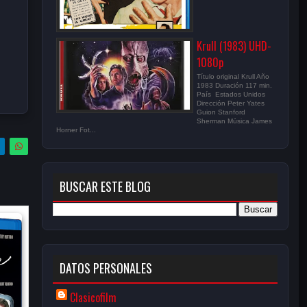
Krull (1983) UHD-
1080p
Título original Krull Año
1983 Duración 117 min.
País Estados Unidos
Dirección Peter Yates
Guion Stanford
Sherman Música James
Horner Fot...
BUSCAR ESTE BLOG
DATOS PERSONALES
Clasicofilm