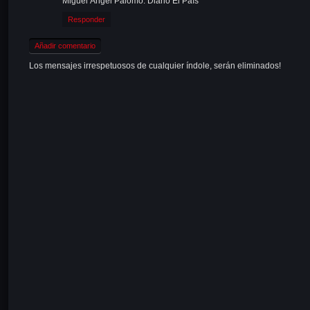
Miguel Ángel Palomo: Diario El País
Responder
Añadir comentario
Los mensajes irrespetuosos de cualquier índole, serán eliminados!