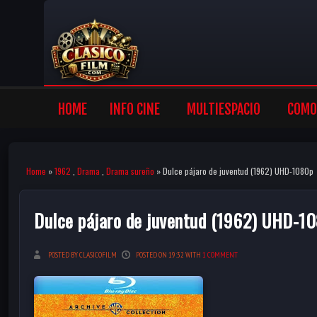
HOME
INFO CINE
MULTIESPACIO
COMO 
Home
»
1962
,
Drama
,
Drama sureño
» Dulce pájaro de juventud (1962) UHD-1080p
Dulce pájaro de juventud (1962) UHD-1
POSTED BY CLASICOFILM
POSTED ON 19:32 WITH
1 COMMENT