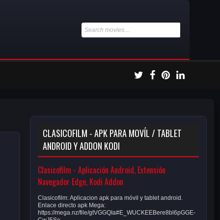
CLASICOFILM - APK PARA MOVÍL / TABLET
ANDROID Y ADDON KODI
Clasicofilm - Aplicación Android, Extensión
Navegador Edge, Kodi Addon
Clasicofilm: Aplicacion apk para móvil y tablet android.
Enlace directo apk Mega:
https://mega.nz/file/gtVGGQIa#E_WUCKEEBere8bl6pGGE-