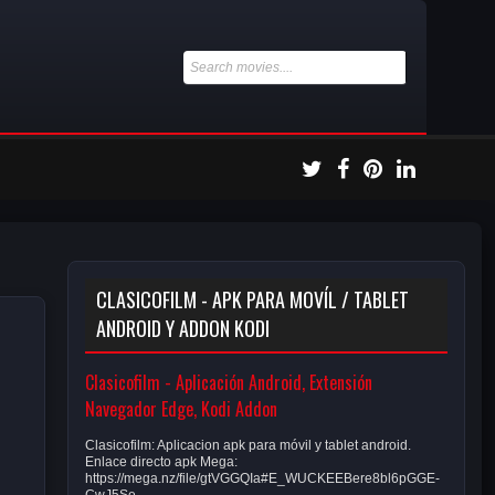
CLASICOFILM - APK PARA MOVÍL / TABLET
ANDROID Y ADDON KODI
Clasicofilm - Aplicación Android, Extensión
Navegador Edge, Kodi Addon
Clasicofilm: Aplicacion apk para móvil y tablet android.
Enlace directo apk Mega:
https://mega.nz/file/gtVGGQIa#E_WUCKEEBere8bl6pGGE-