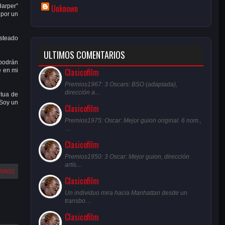
Unknown
Harper”
 por un
osteado
ULTIMOS COMENTARIOS
 podrán
Clasicofilm
é en mi
Premios1967: 3 Oscars: BSO (adaptada),
dirección a…
etua de
 Soy un
Clasicofilm
Premios1975: Oscar: Mejor guion original. 6 nom.,
…
Clasicofilm
Premios1950: 3 Oscar: Mejor guion, dirección
artís…
0/8/21
Clasicofilm
Un individuo mira hacia Manhattan desde un
transbo…
Clasicofilm