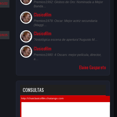
Premios1992: Globos de Oro: Nominada a Mejor
6/1/22
Banda…
Clasicofilm
Premios1978: Oscar: Mejor actriz secundaria
(Maggi…
Clasicofilm
2/8/25
"Antológica escena de apertura"Augusto M…
Clasicofilm
Premios1980: 4 Oscars: mejor película, director,
a…
Elaine Gaspareto
CONSULTAS