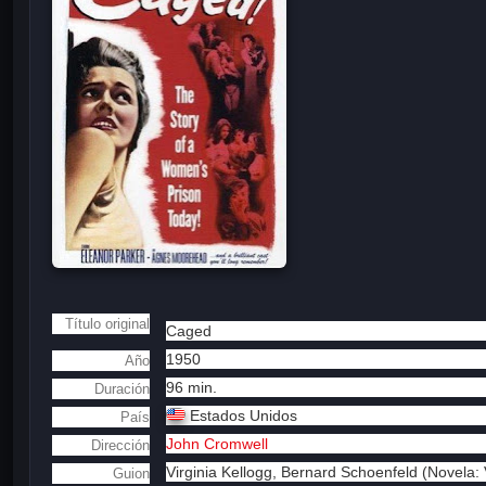
Título original
Caged
1950
Año
96 min.
Duración
Estados Unidos
País
John Cromwell
Dirección
Virginia Kellogg,
Bernard Schoenfeld (Novela: V
Guion