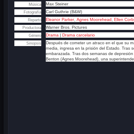
Max Steiner
Música
Carl Guthrie (B&W)
Fotografía
Eleanor Parker
,
Agnes Moorehead
,
Ellen Corb
Reparto
Warner Bros. Pictures
Productora
Drama
|
Drama carcelario
Género
Después de cometer un atraco en el que su mar
Sinopsis
media, ingresa en la prisión del Estado. Tras
embarazada. Tras dos semanas de depresión en
Benton (Agnes Moorehead), una superintenden