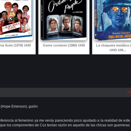
rnia Suite (1978) UHD
Gente corriente (1980) UHD
La chaqueta metálica 
UHD-108...
20
c. (Hope Emerson), guión
 referencia al femenino ya me venía pareciendo poco ajustado a la realidad de este 
que los componentes de Coz tenían razón en aquello de las chicas son guerreras.