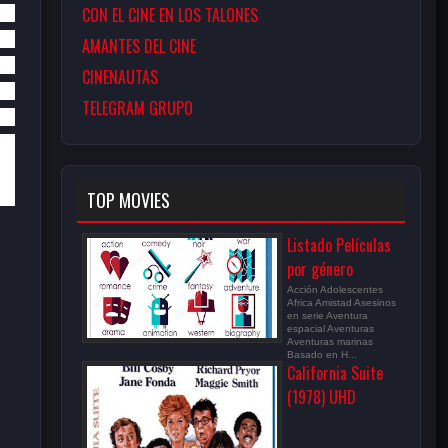
CON EL CINE EN LOS TALONES
AMANTES DEL CINE
CINENAUTAS
TELEGRAM GRUPO
TOP MOVIES
Listado Películas
por género
Acción Adolescentes
Africa Amistad Asesinos
en serie Aventura
espacial Aventuras
Aventuras marinas
Basado en H...
California Suite
(1978) UHD