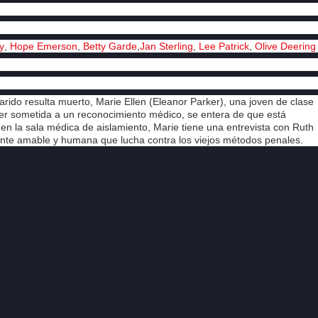
y
,
Hope Emerson
,
Betty Garde
,
Jan Sterling
,
Lee Patrick
,
Olive Deering
ido resulta muerto, Marie Ellen (Eleanor Parker), una joven de clase
 ser sometida a un reconocimiento médico, se entera de que está
 la sala médica de aislamiento, Marie tiene una entrevista con Ruth
te amable y humana que lucha contra los viejos métodos penales.