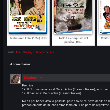
Testimonio Fatal (1955) UHD
1492: La conquista del
Califo
paraíso (199...
Labels:
1950
,
Drama
,
Drama carcelario
4 comentarios:
Clasicofilm
Premios
1950: 3 nominaciones al Oscar: Actriz (Eleanor Parker), actriz se
1950: Venecia: Mejor actriz (Eleanor Parker)
No es por haber visto la película, pero eso de “el sexo débil” en
probablemente de muchos otros también. Y no paro de repetirme 