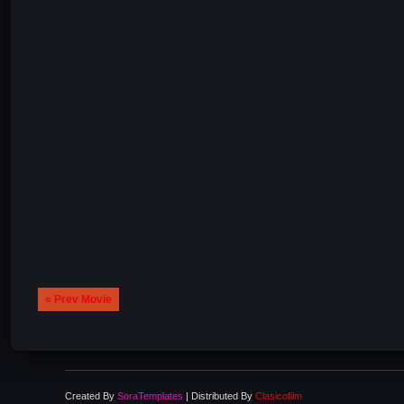
« Prev Movie
Created By
SoraTemplates
| Distributed By
Clasicofilm