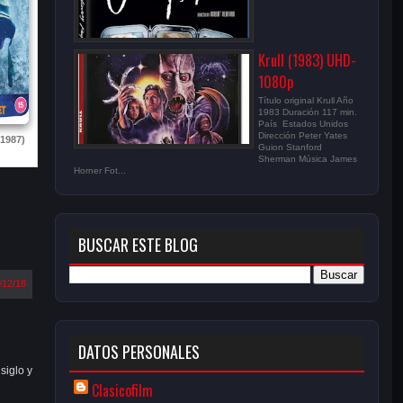
Krull (1983) UHD-
1080p
Título original Krull Año
1983 Duración 117 min.
País Estados Unidos
Dirección Peter Yates
(1987)
Guion Stanford
Sherman Música James
Horner Fot...
BUSCAR ESTE BLOG
/12/18
DATOS PERSONALES
siglo y
Clasicofilm