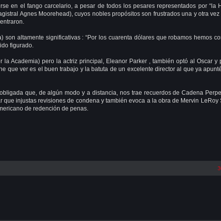
rse en el fango carcelario, a pesar de todos los pesares representados por “la 
gistral Agnes Moorehead), cuyos nobles propósitos son frustrados una y otra vez
entraron.
ra) son altamente significativas : “Por los cuarenta dólares que robamos hemos c
do figurado.
la Academia) pero la actriz principal, Eleanor Parker , también optó al Oscar y
e que ver es el buen trabajo y la batuta de un excelente director al que ya apunt
 obligada que, de algún modo y a distancia, nos trae recuerdos de Cadena Perp
 par que injustas revisiones de condena y también evoca a la obra de Mervin LeRoy
americano de redención de penas.
3