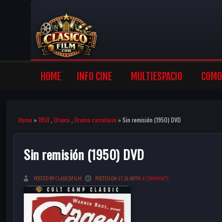
HOME
INFO CINE
MULTIESPACIO
COMO 
Home
»
1950
,
Drama
,
Drama carcelario
» Sin remisión (1950) DVD
Sin remisión (1950) DVD
POSTED BY CLASICOFILM
POSTED ON 17:26 WITH
4 COMMENTS