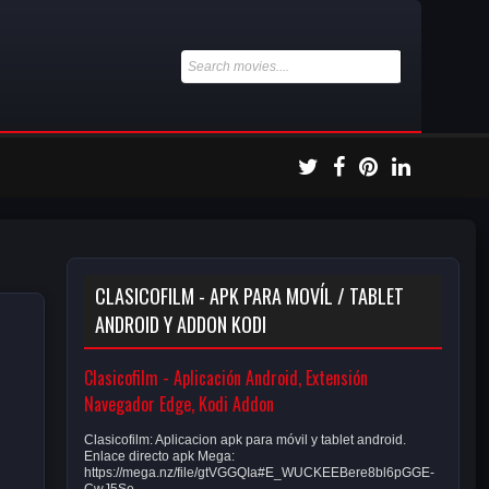
CLASICOFILM - APK PARA MOVÍL / TABLET
ANDROID Y ADDON KODI
Clasicofilm - Aplicación Android, Extensión
Navegador Edge, Kodi Addon
Clasicofilm: Aplicacion apk para móvil y tablet android.
Enlace directo apk Mega:
https://mega.nz/file/gtVGGQIa#E_WUCKEEBere8bl6pGGE-