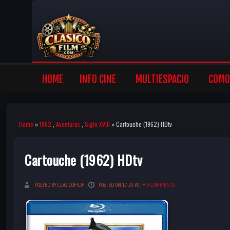
HOME
INFO CINE
MULTIESPACIO
COMO 
Home
»
1962
,
Aventuras
,
Siglo XVIII
» Cartouche (1962) HDtv
Cartouche (1962) HDtv
POSTED BY CLASICOFILM
POSTED ON 17:25 WITH
6 COMMENTS