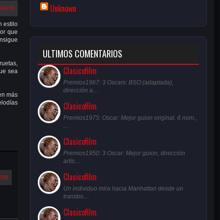
Unknown
4/1/19
 estilo
mor que
onsigue
ULTIMOS COMENTARIOS
ruetas,
Clasicofilm
que sea
Premios1967: 3 Oscars: BSO (adaptada),
dirección a…
cen más
elodías
Clasicofilm
Premios1975: Oscar: Mejor guion original. 6 nom.,
…
Clasicofilm
Premios1950: 3 Oscar: Mejor guion, dirección
artís…
Clasicofilm
2/26
Un individuo mira hacia Manhattan desde un
transbo…
Clasicofilm