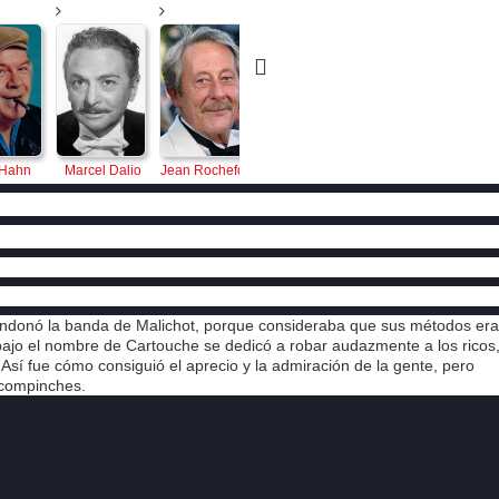
 Hahn
Marcel Dalio
Jean Rochefort
Philippe 
Noel 
Odi
Lemaire
Roquevert
bandonó la banda de Malichot, porque consideraba que sus métodos er
bajo el nombre de Cartouche se dedicó a robar audazmente a los ricos
 Así fue cómo consiguió el aprecio y la admiración de la gente, pero
s compinches.