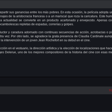
partir sus ganancias entre los más pobres. En esta ocasión, la película adopta un
ajes de la aristocracia francesa o a un mariscal que roza la caricatura. Este hu
 la actualidad se convierte en un producto acartonado y envejecido. Apenas c
rocambolescas repletas de espadas, correrías y golpes.
ctor y caradura adornado con continuas secuencias de acción, acrobacias o pi
tra vez. Por otro lado, se agradece la grata presencia de Claudia Cardinale aun
 la intervención de un joven Jean Rochefort en su debut en el cine.
n en el vestuario, la dirección artística y la elección de localizaciones que ha
s Delerue, uno de los mejores compositores de la historia del cine con esas m
7/