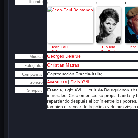
Reparto
Jean-Paul 
Claudia 
Jess
Belmondo
Cardinale
Georges Delerue
Música
Christian Matras
Fotografía
Coproducción Francia-Italia;
Compañías
Aventuras
|
Siglo XVIII
Género
Francia, siglo XVIII. Louis de Bourguignon a
Sinopsis
inmorales. Creó entonces su propia banda, y 
repartiendo después el botín entre los pobres.
también el rencor de la policía y de sus viejo