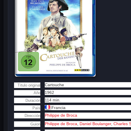
Cartouche
Título original
1962
Año
114 min.
Duración
Francia
País
Philippe de Broca
Dirección
Philippe de Broca
,
Daniel Boulanger
,
Charles 
Guion