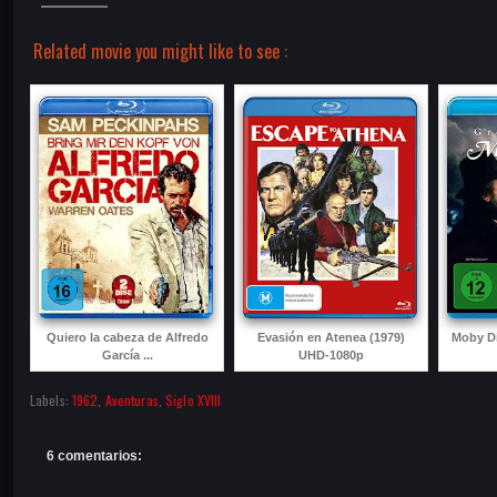
Related movie you might like to see :
Quiero la cabeza de Alfredo
Evasión en Atenea (1979)
Moby Di
García ...
UHD-1080p
Labels:
1962
,
Aventuras
,
Siglo XVIII
6 comentarios: