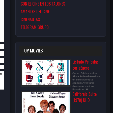
CON EL CINE EN LOS TALONES
AMANTES DEL CINE
CINENAUTAS
TELEGRAM GRUPO
le Versois
Jacques 
Lucien 
Jacques 
Pierre Repp
J
Charon
Raimburg
Balutin
TOP MOVIES
Listado Películas
por género
an
Acción Adolescentes
Africa Amistad Asesinos
,
en serie Aventura
espacial Aventuras
Aventuras marinas
Basado en H...
California Suite
(1978) UHD