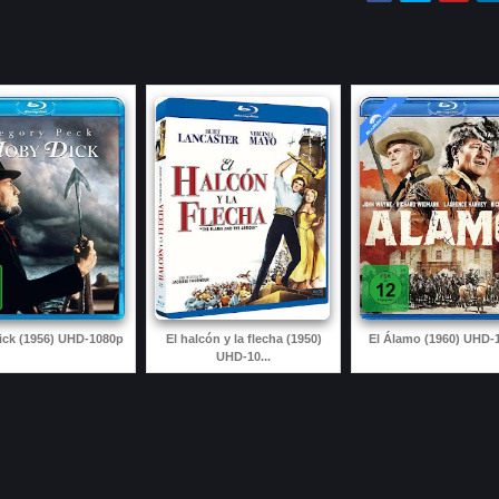
ck (1956) UHD-1080p
El halcón y la flecha (1950)
El Álamo (1960) UHD-
UHD-10...