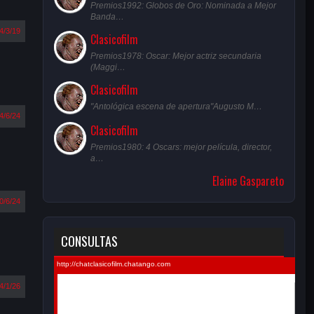
Premios1992: Globos de Oro: Nominada a Mejor
Banda…
4/3/19
Clasicofilm
Premios1978: Oscar: Mejor actriz secundaria
(Maggi…
Clasicofilm
"Antológica escena de apertura"Augusto M…
4/6/24
Clasicofilm
Premios1980: 4 Oscars: mejor película, director,
a…
Elaine Gaspareto
0/6/24
CONSULTAS
4/1/26