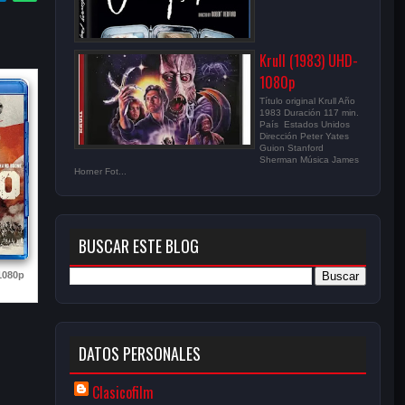
Krull (1983) UHD-
1080p
Título original Krull Año
1983 Duración 117 min.
País Estados Unidos
Dirección Peter Yates
Guion Stanford
Sherman Música James
Horner Fot...
BUSCAR ESTE BLOG
1080p
DATOS PERSONALES
Clasicofilm