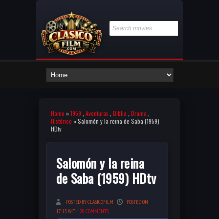
Home
»
1959
,
Aventuras
,
Biblia
,
Drama
,
Histórico
» Salomón y la reina de Saba (1959)
HDtv
Salomón y la reina
de Saba (1959) HDtv
POSTED BY CLASICOFILM
POSTED ON
17:15 WITH
20 COMMENTS