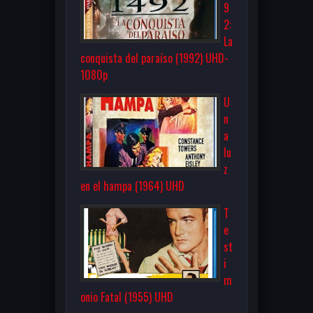
9
2:
La
conquista del paraíso (1992) UHD-
1080p
U
n
a
lu
z
en el hampa (1964) UHD
T
e
st
i
m
onio Fatal (1955) UHD