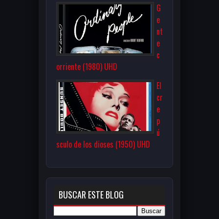
G
e
nt
e
c
orriente (1980) UHD
El
cr
e
p
ú
sculo de los dioses (1950) UHD
BUSCAR ESTE BLOG