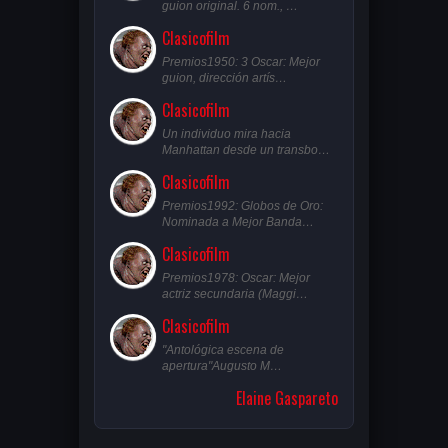
guion original. 6 nom., …
Clasicofilm
Premios1950: 3 Oscar: Mejor
guion, dirección artís…
Clasicofilm
Un individuo mira hacia
Manhattan desde un transbo…
Clasicofilm
Premios1992: Globos de Oro:
Nominada a Mejor Banda…
Clasicofilm
Premios1978: Oscar: Mejor
actriz secundaria (Maggi…
Clasicofilm
"Antológica escena de
apertura"Augusto M…
Elaine Gaspareto