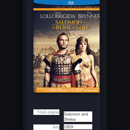
Título original
Solomon and
Sheba
1959
Año