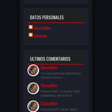
DATOS PERSONALES
Clasicofilm
Unknown
ULTIMOS COMENTARIOS
Clasicofilm
"La capacidad de Karloff para
comunicarse a t…
Clasicofilm
Premios1967: 3 Oscars: BSO
(adaptada), dirección a…
Clasicofilm
Premios1975: Oscar: Mejor