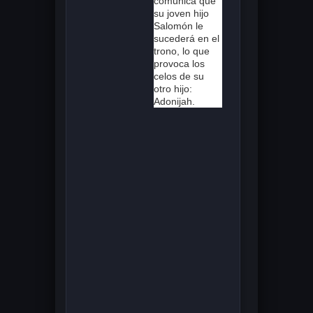
comunica que
su joven hijo
Salomón le
sucederá en el
trono, lo que
provoca los
celos de su
otro hijo:
Adonijah.