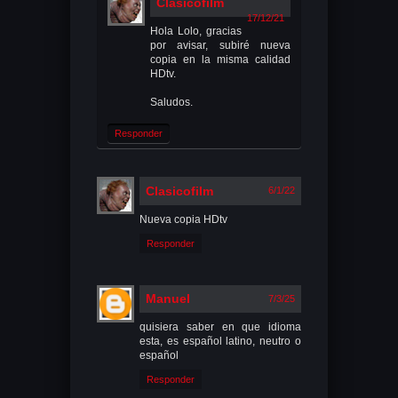
Clasicofilm
17/12/21
Hola Lolo, gracias
por avisar, subiré nueva
copia en la misma calidad
HDtv.
Saludos.
Responder
Clasicofilm
6/1/22
Nueva copia HDtv
Responder
Manuel
7/3/25
quisiera saber en que idioma
esta, es español latino, neutro o
español
Responder