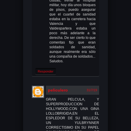
ciudad, frente al hospital
militar, hoy día unos bloques
de pìsos, puedo asegurar
que el cuartel de sanidad
estaba en la carretera hacia
Valencia y que
Valdespartera estaba un
poco más adelante a la
derecha. De ser cierto lo que
comentas fijo que eran
soldados de sanidad,
aunque realmente era sólo
una compañia de soldados...
Saludos.
Responder
peliculero
31/7/19
GRAN PELCULA, Y
SUPERPRODUCCION DE
HOLLYWOOD,CON UNA GINA
LOLLOBRIGIDA,EN EL
ESPLEDOR DE SU BELLEZA,
UN YULBRYNNER
CORRECTISIMO EN SU PAPEL