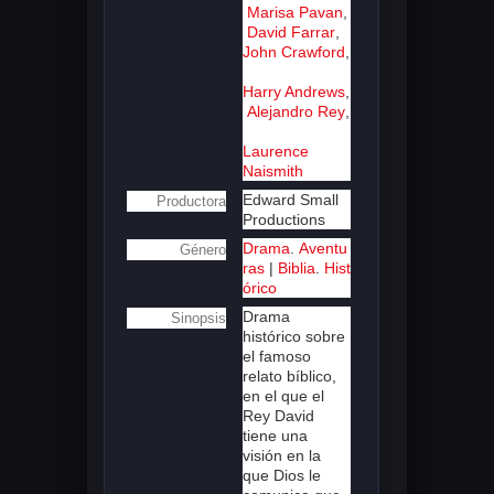
Marisa Pavan
,
David Farrar
,
John Crawford
,
Harry Andrews
,
Alejandro Rey
,
Laurence
Naismith
Edward Small
Productora
Productions
Drama
.
Aventu
Género
ras
|
Biblia
.
Hist
órico
Drama
Sinopsis
histórico sobre
el famoso
relato bíblico,
en el que el
Rey David
tiene una
visión en la
que Dios le