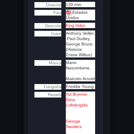
139 min.
Duración
Estados
País
Unidos
King Vidor
Dirección
Anthony Veiller,
Guion
Paul Dudley,
George Bruce
(Historia:
Crane Wilbur)
Mario
Música
Nascimbene,
Malcolm Arnold
Freddie Young
Fotografía
Yul Brynner
,
Reparto
Gina
Lollobrigida
,
George
Sanders
,