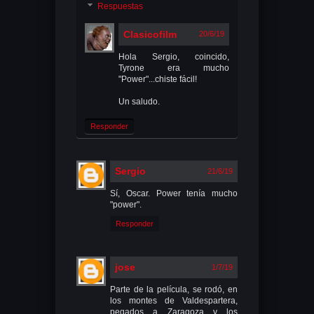
Respuestas
Clasicofilm
20/6/19
Hola Sergio, coincido,
Tyrone era mucho
"Power"...chiste fácil!
Un saludo.
Responder
Sergio
21/6/19
Sí, Oscar. Power tenía mucho
"power".
Responder
jose
1/7/19
Parte de la película, se rodó, en
los montes de Valdespartera,
pegados a Zaragoza y los