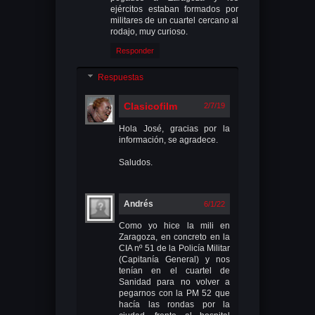
ejércitos estaban formados por
militares de un cuartel cercano al
rodajo, muy curioso.
Responder
Respuestas
Clasicofilm
2/7/19
Hola José, gracias por la
información, se agradece.
Saludos.
Andrés
6/1/22
Como yo hice la mili en
Zaragoza, en concreto en la
CIA nº 51 de la Policía Militar
(Capitanía General) y nos
tenían en el cuartel de
Sanidad para no volver a
pegarnos con la PM 52 que
hacía las rondas por la