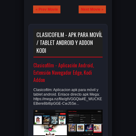
« Prev Movie
Next Movie »
CLASICOFILM - APK PARA MOVÍL
/ TABLET ANDROID Y ADDON
KODI
Clasicofilm - Aplicación Android,
Extensión Navegador Edge, Kodi
Addon
Clasicofilm: Aplicacion apk para móvil y
tablet android. Enlace directo apk Mega:
https://mega.nz/file/gtVGGQIa#E_WUCKE
EBere8bl6pGGE-CwJ5Se...