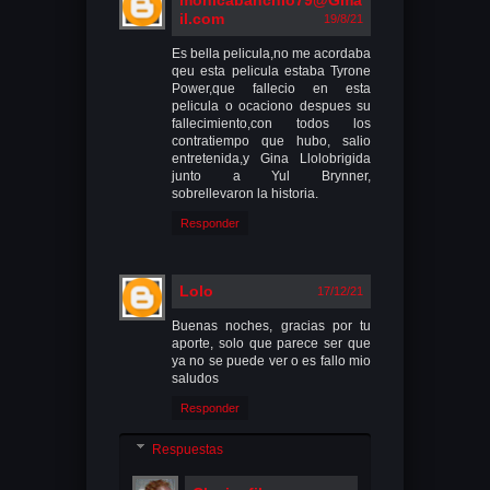
il.com
19/8/21
Es bella pelicula,no me acordaba
qeu esta pelicula estaba Tyrone
Power,que fallecio en esta
pelicula o ocaciono despues su
fallecimiento,con todos los
contratiempo que hubo, salio
entretenida,y Gina Llolobrigida
junto a Yul Brynner,
sobrellevaron la historia.
Responder
Lolo
17/12/21
Buenas noches, gracias por tu
aporte, solo que parece ser que
ya no se puede ver o es fallo mio
saludos
Responder
Respuestas