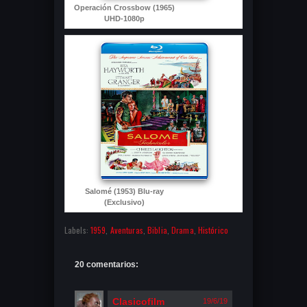
Operación Crossbow (1965)
UHD-1080p
Salomé (1953) Blu-ray
(Exclusivo)
Labels:
1959
,
Aventuras
,
Biblia
,
Drama
,
Histórico
20 comentarios:
Clasicofilm
19/6/19