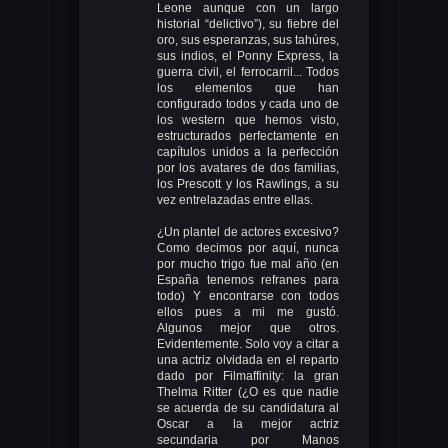
Leone aunque con un largo
historial “delictivo”), su fiebre del
oro, sus esperanzas, sus tahúres,
sus indios, el Ponny Express, la
guerra civil, el ferrocarril... Todos
los elementos que han
configurado todos y cada uno de
los western que hemos visto,
estructurados perfectamente en
capítulos unidos a la perfección
por los avatares de dos familias,
los Prescott y los Rawlings, a su
vez entrelazadas entre ellas.
¿Un plantel de actores excesivo?
Como decimos por aquí, nunca
por mucho trigo fue mal año (en
España tenemos refranes para
todo) Y encontrarse con todos
ellos pues a mi me gustó.
Algunos mejor que otros.
Evidentemente. Solo voy a citar a
una actriz olvidada en el reparto
dado por Filmaffinity: la gran
Thelma Ritter (¿O es que nadie
se acuerda de su candidatura al
Oscar a la mejor actriz
secundaria por Manos