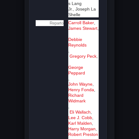
s Lang
Jr.,
Joseph La
Shelle
Carroll Baker
,
Reparto
James Stewart
,
Debbie
Reynolds
,
Gregory Peck
,
George
Peppard
,
John Wayne
,
Henry Fonda
,
Richard
Widmark
,
Eli Wallach
,
Lee J. Cobb
,
Karl Malden
,
Harry Morgan
,
Robert Preston