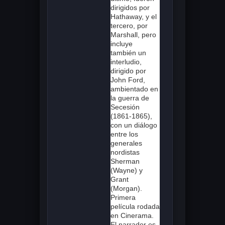
dirigidos por
Hathaway, y el
tercero, por
Marshall, pero
incluye
también un
interludio,
dirigido por
John Ford,
ambientado en
la guerra de
Secesión
(1861-1865),
con un diálogo
entre los
generales
nordistas
Sherman
(Wayne) y
Grant
(Morgan).
Primera
película rodada
en Cinerama.
El narrador es