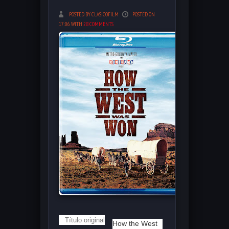
POSTED BY CLASICOFILM
POSTED ON
17:06 WITH
28 COMMENTS
Título original
How the West