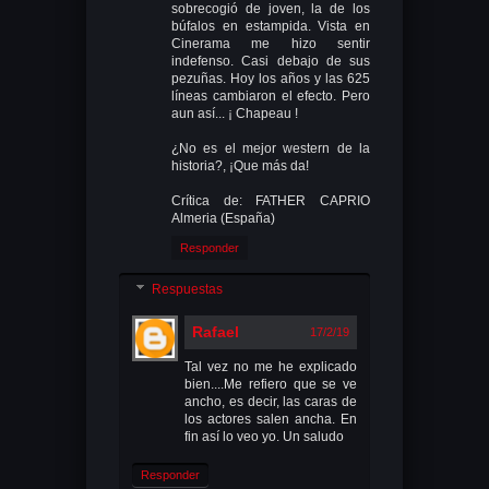
sobrecogió de joven, la de los
búfalos en estampida. Vista en
Cinerama me hizo sentir
indefenso. Casi debajo de sus
pezuñas. Hoy los años y las 625
líneas cambiaron el efecto. Pero
aun así... ¡ Chapeau !
¿No es el mejor western de la
historia?, ¡Que más da!
Crítica de: FATHER CAPRIO
Almeria (España)
Responder
Respuestas
Rafael
17/2/19
Tal vez no me he explicado
bien....Me refiero que se ve
ancho, es decir, las caras de
los actores salen ancha. En
fin así lo veo yo. Un saludo
Responder