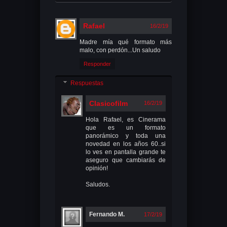
Rafael
16/2/19
Madre mía qué formato más
malo, con perdón...Un saludo
Responder
Respuestas
Clasicofilm
16/2/19
Hola Rafael, es Cinerama
que es un formato
panorámico y toda una
novedad en los años 60..si
lo ves en pantalla grande te
aseguro que cambiarás de
opinión!
Saludos.
Fernando M.
17/2/19