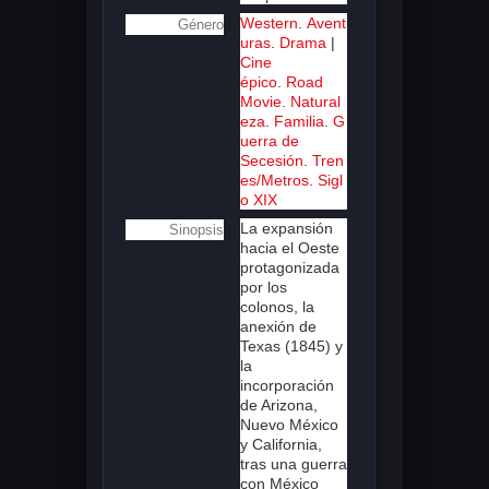
Western
.
Avent
Género
uras
.
Drama
|
Cine
épico
.
Road
Movie
.
Natural
eza
.
Familia
.
G
uerra de
Secesión
.
Tren
es/Metros
.
Sigl
o XIX
La expansión
Sinopsis
hacia el Oeste
protagonizada
por los
colonos, la
anexión de
Texas (1845) y
la
incorporación
de Arizona,
Nuevo México
y California,
tras una guerra
con México