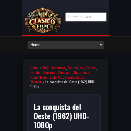
Home
»
1962
,
Aventuras
,
Cine épico
,
Drama
,
Familia
,
Guerra de Secesión
,
Naturaleza
,
Road Movie
,
Siglo XIX
,
Trenes/Metros
,
Western
» La conquista del Oeste (1962) UHD-
1080p
La conquista del
Oeste (1962) UHD-
1080p