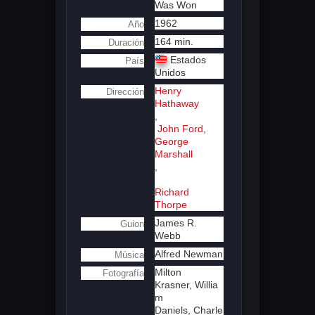
Was Won
1962
Año
164 min.
Duración
Estados
País
Unidos
Henry
Dirección
Hathaway
,
John Ford
,
George
Marshall
,
Richard
Thorpe
James R.
Guion
Webb
Alfred Newman
Música
Milton
Fotografía
Krasner,
Willia
m
Daniels,
Charle