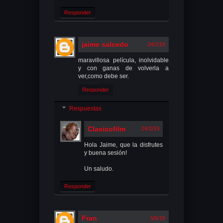
Responder
jaime salcedo
24/2/19
maravillosa película, inolvidable
y con ganas de volverla a
ver,como debe ser.
Responder
Respuestas
Clasicofilm
24/2/19
Hola Jaime, que la disfrutes
y buena sesión!
Un saludo.
Responder
Fran
5/6/19