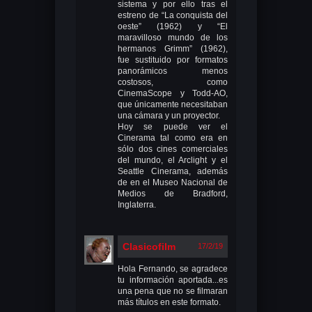
sistema y por ello tras el
estreno de “La conquista del
oeste” (1962) y “El
maravilloso mundo de los
hermanos Grimm” (1962),
fue sustituido por formatos
panorámicos menos
costosos, como
CinemaScope y Todd-AO,
que únicamente necesitaban
una cámara y un proyector.
Hoy se puede ver el
Cinerama tal como era en
sólo dos cines comerciales
del mundo, el Arclight y el
Seattle Cinerama, además
de en el Museo Nacional de
Medios de Bradford,
Inglaterra.
Clasicofilm
17/2/19
Hola Fernando, se agradece
tu información aportada...es
una pena que no se filmaran
más títulos en este formato.