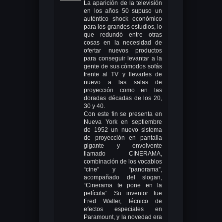
La aparición de la televisión
en los años 50 supuso un
auténtico shock económico
para los grandes estudios, lo
que redundó entre otras
cosas en la necesidad de
ofertar nuevos productos
para conseguir levantar a la
gente de sus cómodos sofás
frente al TV y llevarles de
nuevo a las salas de
proyección como en las
doradas décadas de los 20,
30 y 40.
Con este fin se presenta en
Nueva York en septiembre
de 1952 un nuevo sistema
de proyección en pantalla
gigante y envolvente
llamado CINERAMA,
combinación de los vocablos
“cine” y “panorama”,
acompañado del slogan,
“Cinerama te pone en la
película”. Su inventor fue
Fred Waller, técnico de
efectos especiales en
Paramount, y la novedad era