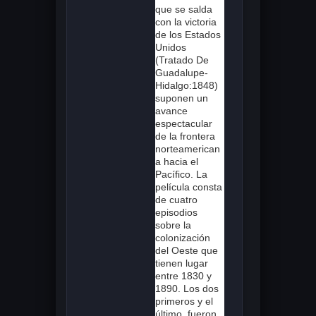
que se salda
con la victoria
de los Estados
Unidos
(Tratado De
Guadalupe-
Hidalgo:1848)
suponen un
avance
espectacular
de la frontera
norteamerican
a hacia el
Pacífico. La
película consta
de cuatro
episodios
sobre la
colonización
del Oeste que
tienen lugar
entre 1830 y
1890. Los dos
primeros y el
último, fueron