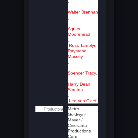
,
Walter Brennan
,
Agnes
Moorehead
,
Russ Tamblyn
,
Raymond
Massey
,
Spencer Tracy
,
Harry Dean
Stanton
,
Lee Van Cleef
Metro-
Productora
Goldwyn-
Mayer /
Cinerama
Productions
Corp.