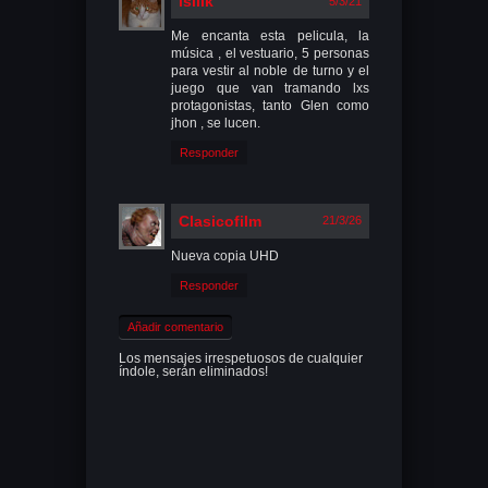
isilik
5/3/21
Me encanta esta pelicula, la
música , el vestuario, 5 personas
para vestir al noble de turno y el
juego que van tramando lxs
protagonistas, tanto Glen como
jhon , se lucen.
Responder
Clasicofilm
21/3/26
Nueva copia UHD
Responder
Añadir comentario
Los mensajes irrespetuosos de cualquier
índole, serán eliminados!