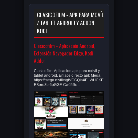
CLASICOFILM - APK PARA MOVÍL
/ TABLET ANDROID Y ADDON
KODI
Clasicofilm - Aplicación Android,
Extensión Navegador Edge, Kodi
Addon
Clasicofilm: Aplicacion apk para móvil y
tablet android. Enlace directo apk Mega:
https://mega.nz/file/gtVGGQIa#E_WUCKE
EBere8bl6pGGE-CwJ5Se...