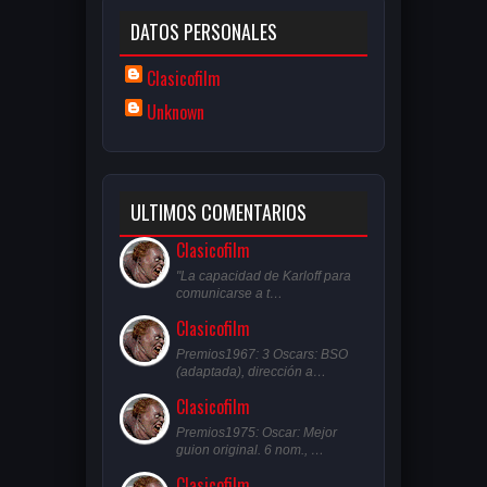
DATOS PERSONALES
Clasicofilm
Unknown
ULTIMOS COMENTARIOS
Clasicofilm
"La capacidad de Karloff para
comunicarse a t…
Clasicofilm
Premios1967: 3 Oscars: BSO
(adaptada), dirección a…
Clasicofilm
Premios1975: Oscar: Mejor
guion original. 6 nom., …
Clasicofilm