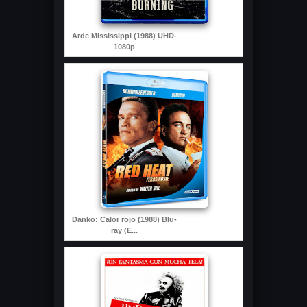
Arde Mississippi (1988) UHD-
1080p
Danko: Calor rojo (1988) Blu-
ray (E...