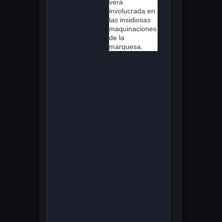
verá
involucrada en
las insidiosas
maquinaciones
de la
marquesa.