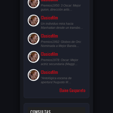
Premios1950: 3 Oscar: Mejor
guion, dirección artís…
Clasicofilm
Un individuo mira hacia
Manhattan desde un transbo…
Clasicofilm
Premios1992: Globos de Oro:
Nominada a Mejor Banda…
Clasicofilm
Premios1978: Oscar: Mejor
actriz secundaria (Maggi…
Clasicofilm
"Antológica escena de
apertura"Augusto M…
Elaine Gaspareto
CONSULTAS