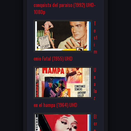
conquista del paraíso (1992) UHD-
1080p
T
e
st
i
m
onio Fatal (1955) UHD
U
n
a
lu
z
en el hampa (1964) UHD
El
cr
e