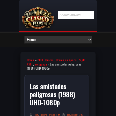
Home
»
1988
,
Drama
,
Drama de época
,
Siglo
XVIII
,
Venganza
» Las amistades peligrosas
(1988) UHD-1080p
Las amistades
peligrosas (1988)
UHD-1080p
POSTED BY CLASICOFILM
POSTED ON 9:44