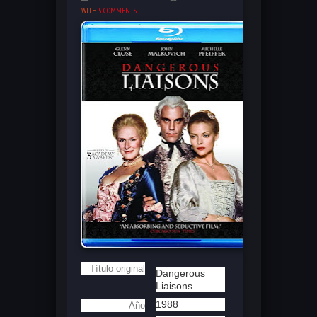
WITH
5 COMMENTS
Título original
Dangerous
Liaisons
1988
Año