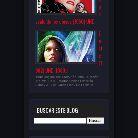
p
ú
sculo de los dioses (1950) UHD
El
e
nt
e
(1
982) UHD-1080p
Título original The Entity Año 1982 Duración
115 min. País Estados Unidos Dirección
Sidney J. Furie Guion Frank De Felitta M...
BUSCAR ESTE BLOG