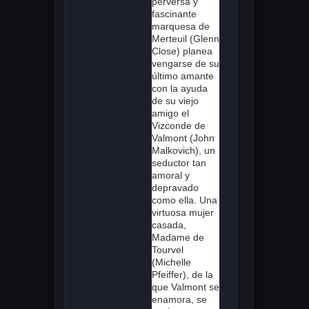
perversa y
fascinante
marquesa de
Merteuil (Glenn
Close) planea
vengarse de su
último amante
con la ayuda
de su viejo
amigo el
Vizconde de
Valmont (John
Malkovich), un
seductor tan
amoral y
depravado
como ella. Una
virtuosa mujer
casada,
Madame de
Tourvel
(Michelle
Pfeiffer), de la
que Valmont se
enamora, se