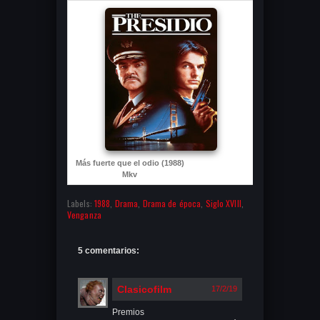
Más fuerte que el odio (1988)
Mkv
Labels:
1988
,
Drama
,
Drama de época
,
Siglo XVIII
,
Venganza
5 comentarios:
Clasicofilm
17/2/19
Premios