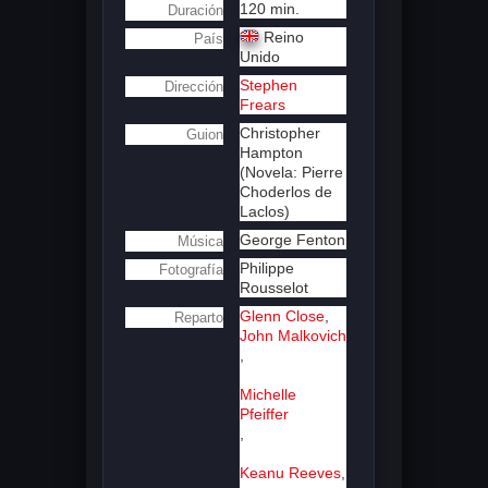
120 min.
Duración
Reino
País
Unido
Stephen
Dirección
Frears
Christopher
Guion
Hampton
(Novela: Pierre
Choderlos de
Laclos)
George Fenton
Música
Philippe
Fotografía
Rousselot
Glenn Close
,
Reparto
John Malkovich
,
Michelle
Pfeiffer
,
Keanu Reeves
,