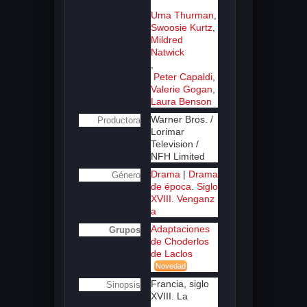
Uma Thurman
,
Swoosie Kurtz
,
Mildred
Natwick
,
Peter Capaldi
,
Valerie Gogan
,
Laura Benson
Warner Bros. /
Productora
Lorimar
Television /
NFH Limited
Drama
|
Drama
Género
de época
.
Siglo
XVIII
.
Venganz
a
Adaptaciones
Grupos
de Choderlos
de Laclos
Novedad
Francia, siglo
Sinopsis
XVIII. La