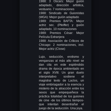
1988: 3 Oscars: Mejor guión
adaptado, dirección artística,
vestuario. 7 nominaciones
1988: Sindicato de Guionistas
(WGA): Mejor guión adaptado
1989: Premios BAFTA: Mejor
actriz sec. (Pfeiffer) y guión
adaptado. 10 nominaciones
1989: Premios César: Mejor
Película Extranjera
1988: Asociación de Críticos de
Chicago: 2 nominaciones, incl.
Mejor actriz (Close)
Lujo, seducción, erotismo y
venganzas al más alto nivel se
dan cita en este espléndido
drama de época ambientado en
el siglo XVIII. Un gran duelo
interpretativo sostiene el
magistral texto de Laclos, un
viaje embriagador a la esencia y
misterio de la atracción entre los
sexos que empequeñece la
práctica totalidad de los guiones
de cine -de los últimos tiempos-
que intentan desentrañar el
juego de la seducción. Una joya.