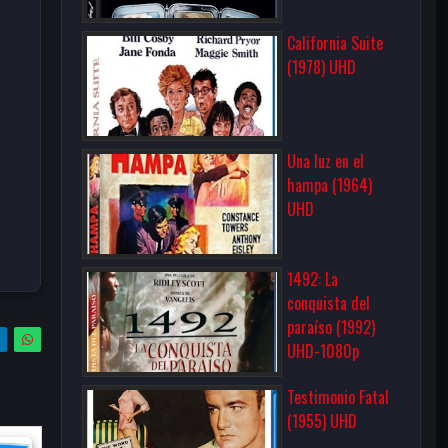
California Suite
(1978) UHD
Una luz en el
hampa (1964)
UHD
1492: La
conquista del
paraíso (1992)
UHD-1080p
Testimonio Fatal
(1955) UHD