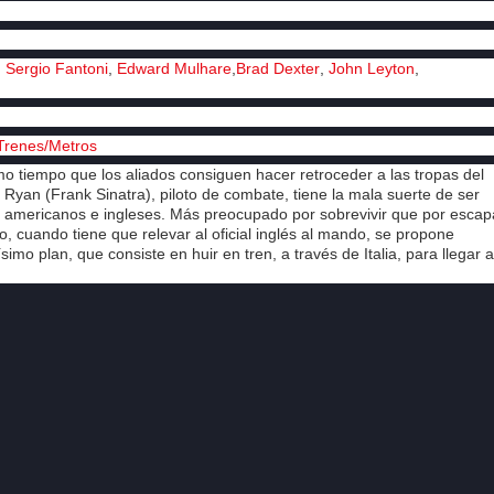
,
Sergio Fantoni
,
Edward Mulhare
,
Brad Dexter
,
John Leyton
,
Trenes/Metros
 tiempo que los aliados consiguen hacer retroceder a las tropas del
Ryan (Frank Sinatra), piloto de combate, tiene la mala suerte de ser
s americanos e ingleses. Más preocupado por sobrevivir que por escap
, cuando tiene que relevar al oficial inglés al mando, se propone
imo plan, que consiste en huir en tren, a través de Italia, para llegar a