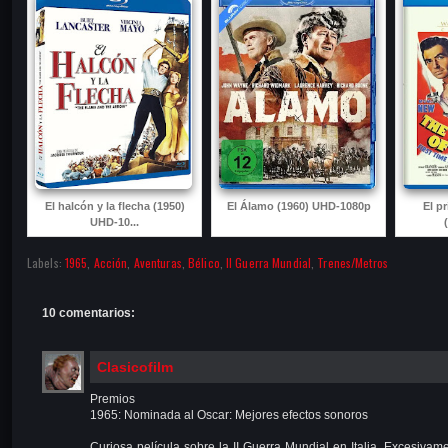
El halcón y la flecha (1950)
El Álamo (1960) UHD-1080p
El p
UHD-10...
Labels:
1965
,
Acción
,
Aventuras
,
Bélico
,
II Guerra Mundial
,
Trenes/Metros
10 comentarios:
Clasicofilm
Premios
1965: Nominada al Oscar: Mejores efectos sonoros
Curiosa película sobre la II Guerra Mundial en Italia. Excesiva