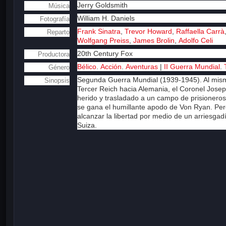
Jerry Goldsmith
Música
William H. Daniels
Fotografía
Frank Sinatra
,
Trevor Howard
,
Raffaella Carrà
Reparto
Wolfgang Preiss
,
James Brolin
,
Adolfo Celi
20th Century Fox
Productora
Bélico
.
Acción
.
Aventuras
|
II Guerra Mundial
.
Género
Segunda Guerra Mundial (1939-1945). Al mismo
Sinopsis
Tercer Reich hacia Alemania, el Coronel Josep 
herido y trasladado a un campo de prisionero
se gana el humillante apodo de Von Ryan. Pero
alcanzar la libertad por medio de un arriesgadís
Suiza.