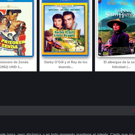
risionero de Zenda
Darby O'Gill y el Rey de los
El albergue de la se
(1952) UHD-1...
duende...
felicidad (...
1
mente larga, pero dinámica y en todo momento mantiene el interés. Cierto que no