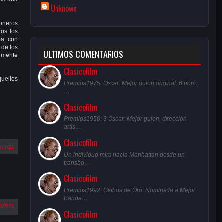
Unknown
ioneros
dos los
ma, con
 de los
ULTIMOS COMENTARIOS
temente
Clasicofilm
quellos
Premios1975: Oscar: Mejor guion original. 6 nom.,
…
Clasicofilm
Premios1950: 3 Oscar: Mejor guion, dirección
artís…
Clasicofilm
7/7/21
Un individuo mira hacia Manhattan desde un
transbo…
Clasicofilm
Premios1992: Globos de Oro: Nominada a Mejor
Banda…
0/7/21
Clasicofilm