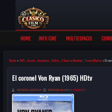
HOME
INFO CINE
MULTIESPACIO
COMO 
Home
»
1965
,
Acción
,
Aventuras
,
Bélico
,
II Guerra Mundial
,
Trenes/Metros
» El cor
El coronel Von Ryan (1965) HDtv
POSTED BY CLASICOFILM
POSTED ON 9:06 WITH
10 COMMENTS