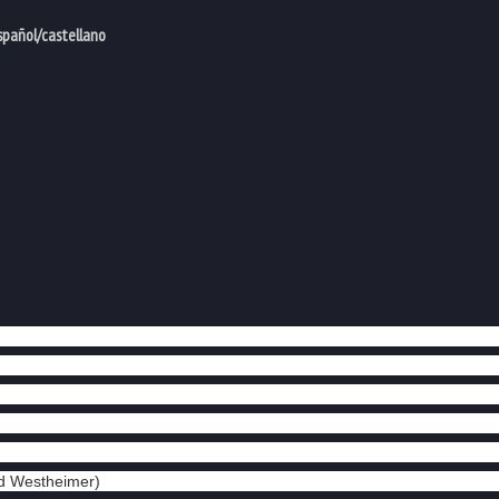
spañol/castellano
d Westheimer)