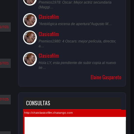
Premios1978: Oscar: Mejor actriz secundaria
(Maggi…
Clasicofilm
"Antológica escena de apertura"Augusto M…
1/7/21
Clasicofilm
Premios1980: 4 Oscars: mejor película, director,
a…
Clasicofilm
Hola LY, esta pendiente de subir copia al nuevo
1/7/21
se…
Elaine Gaspareto
7/7/25
CONSULTAS