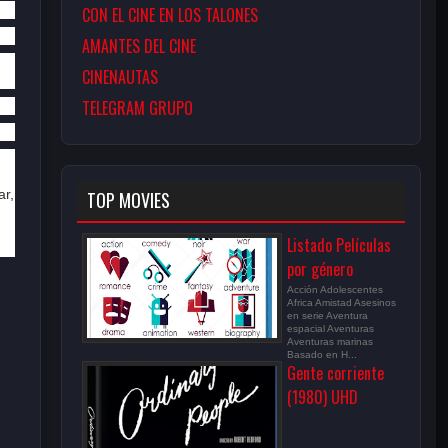
CON EL CINE EN LOS TALONES
AMANTES DEL CINE
CINENAUTAS
TELEGRAM GRUPO
ar,
TOP MOVIES
Listado Películas
por género
Acción Adolescentes
Africa Amistad Asesinos
en serie Aventura
espacial Aventuras
Aventuras marinas
Basado en H...
Gente corriente
(1980) UHD