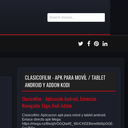
CLASICOFILM - APK PARA MOVÍL / TABLET
ANDROID Y ADDON KODI
Clasicofilm - Aplicación Android, Extensión
Navegador Edge, Kodi Addon
Clasicofilm: Aplicacion apk para móvil y tablet android.
Enlace directo apk Mega:
https://mega.nz/file/gtVGGQIa#E_WUCKEEBere8bl6pGGE-