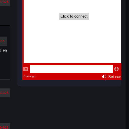
7/7/25
7/25
no en
/11/25
9/6/26