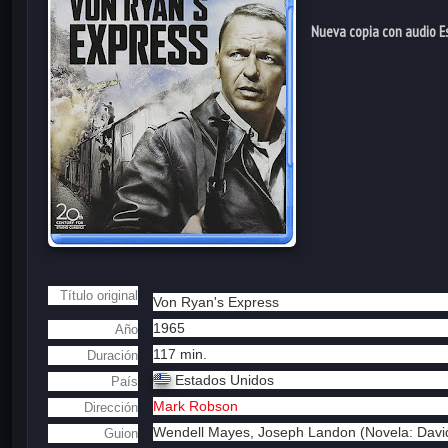
Nueva copia con audio E
Título original
Von Ryan's Express
1965
Año
117 min.
Duración
Estados Unidos
País
Mark Robson
Dirección
Wendell Mayes,
Joseph Landon (Novela: Davi
Guion