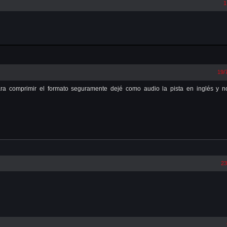
1
19/
o para comprimir el formato seguramente dejé como audio la pista en inglés y 
23