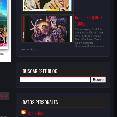
Krull (1983) UHD-
1080p
Título original Krull Año
1983 Duración 117 min.
País Estados Unidos
Dirección Peter Yates
Guion Stanford
Sherman Música James
Horner Fot...
xta
BUSCAR ESTE BLOG
7/3/19
DATOS PERSONALES
Clasicofilm
 es una