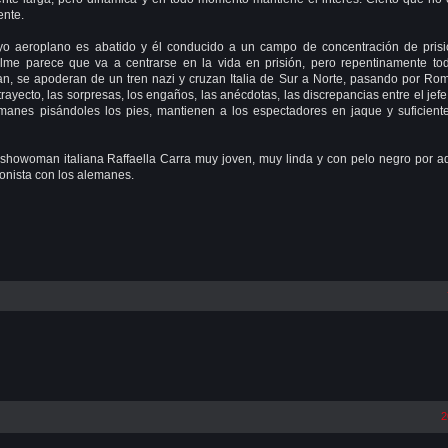
ente.
uyo aeroplano es abatido y él conducido a un campo de concentración de pris
l filme parece que va a centrarse en la vida en prisión, pero repentinamente to
n, se apoderan de un tren nazi y cruzan Italia de Sur a Norte, pasando por Ro
trayecto, las sorpresas, los engaños, las anécdotas, las discrepancias entre el jefe
emanes pisándoles los pies, mantienen a los espectadores en jaque y suficien
 showoman italiana Raffaella Carra muy joven, muy linda y con pelo negro por a
onista con los alemanes.
2