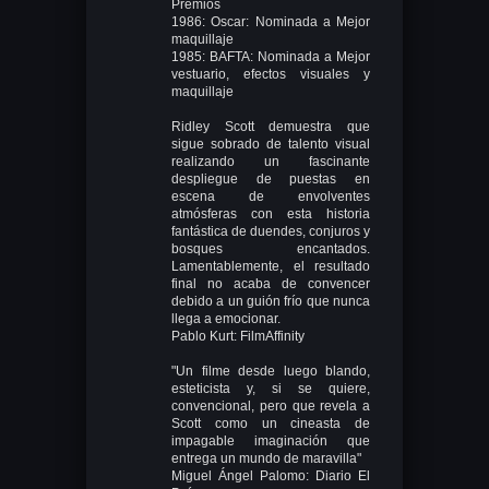
Premios
1986: Oscar: Nominada a Mejor
maquillaje
1985: BAFTA: Nominada a Mejor
vestuario, efectos visuales y
maquillaje
Ridley Scott demuestra que
sigue sobrado de talento visual
realizando un fascinante
despliegue de puestas en
escena de envolventes
atmósferas con esta historia
fantástica de duendes, conjuros y
bosques encantados.
Lamentablemente, el resultado
final no acaba de convencer
debido a un guión frío que nunca
llega a emocionar.
Pablo Kurt: FilmAffinity
"Un filme desde luego blando,
esteticista y, si se quiere,
convencional, pero que revela a
Scott como un cineasta de
impagable imaginación que
entrega un mundo de maravilla"
Miguel Ángel Palomo: Diario El