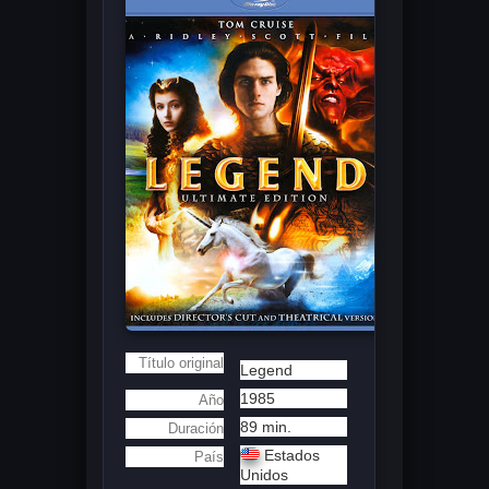
Título original
Legend
1985
Año
89 min.
Duración
Estados
País
Unidos