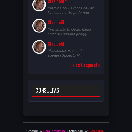
Clasicofilm
Premios1992: Globos de Oro:
Nominada a Mejor Banda…
Clasicofilm
Premios1978: Oscar: Mejor
actriz secundaria (Maggi…
Clasicofilm
"Antológica escena de
apertura"Augusto M…
Elaine Gaspareto
CONSULTAS
Created By
SoraTemplates
| Distributed By
Clasicofilm