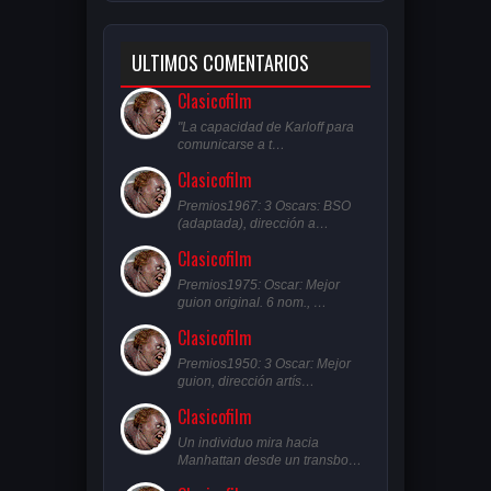
ULTIMOS COMENTARIOS
Clasicofilm
"La capacidad de Karloff para
comunicarse a t…
Clasicofilm
Premios1967: 3 Oscars: BSO
(adaptada), dirección a…
Clasicofilm
Premios1975: Oscar: Mejor
guion original. 6 nom., …
Clasicofilm
Premios1950: 3 Oscar: Mejor
guion, dirección artís…
Clasicofilm
Un individuo mira hacia
Manhattan desde un transbo…