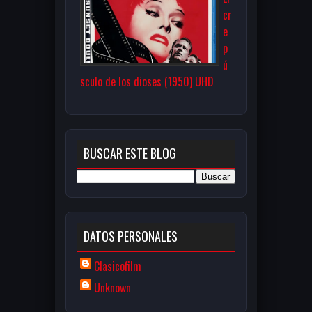
cr
e
p
ú
sculo de los dioses (1950) UHD
BUSCAR ESTE BLOG
DATOS PERSONALES
Clasicofilm
Unknown