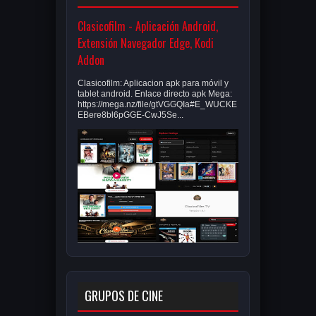
Clasicofilm - Aplicación Android,
Extensión Navegador Edge, Kodi
Addon
Clasicofilm: Aplicacion apk para móvil y
tablet android. Enlace directo apk Mega:
https://mega.nz/file/gtVGGQIa#E_WUCKE
EBere8bl6pGGE-CwJ5Se...
GRUPOS DE CINE