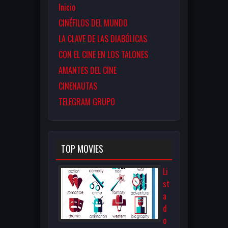
Inicio
CINÉFILOS DEL MUNDO
LA CLAVE DE LAS DIABÓLICAS
CON EL CINE EN LOS TALONES
AMANTES DEL CINE
CINENAUTAS
TELEGRAM GRUPO
TOP MOVIES
Li
st
a
d
o