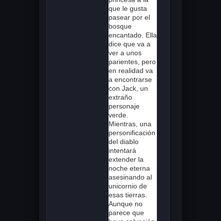
que le gusta
pasear por el
bosque
encantado. Ella
dice que va a
ver a unos
parientes, pero
en realidad va
a encontrarse
con Jack, un
extraño
personaje
verde.
Mientras, una
personificación
del diablo
intentará
extender la
noche eterna
asesinando al
unicornio de
esas tierras.
Aunque no
parece que