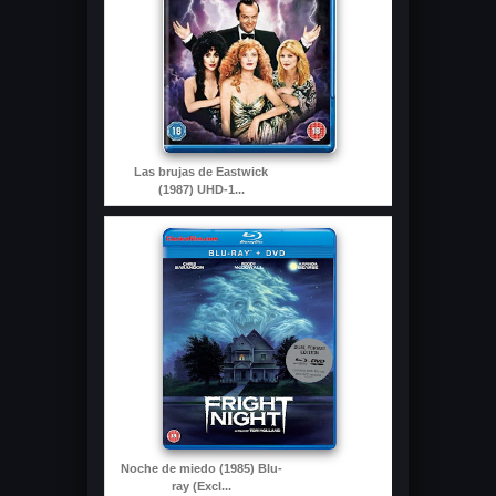
Las brujas de Eastwick
(1987) UHD-1...
Noche de miedo (1985) Blu-
ray (Excl...