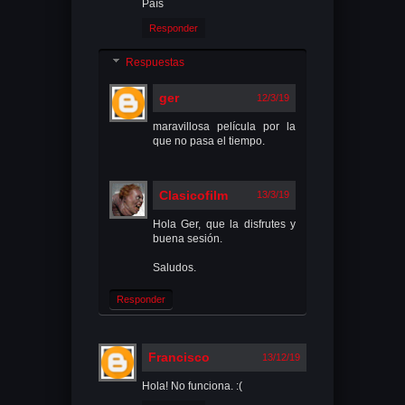
País
Responder
Respuestas
ger
12/3/19
maravillosa película por la
que no pasa el tiempo.
Clasicofilm
13/3/19
Hola Ger, que la disfrutes y
buena sesión.
Saludos.
Responder
Francisco
13/12/19
Hola! No funciona. :(