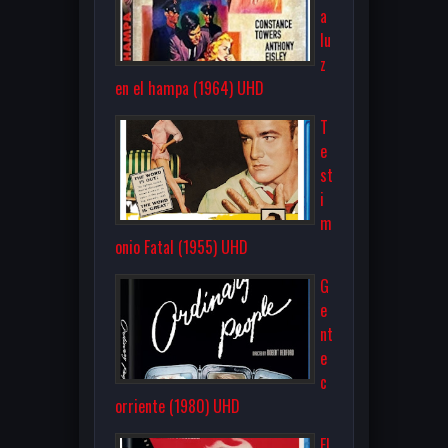
a
lu
z
en el hampa (1964) UHD
T
e
st
i
m
onio Fatal (1955) UHD
G
e
nt
e
c
orriente (1980) UHD
El