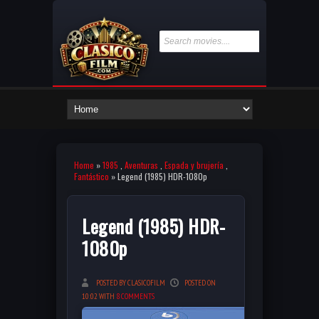
Home
»
1985
,
Aventuras
,
Espada y brujería
,
Fantástico
» Legend (1985) HDR-1080p
Legend (1985) HDR-
1080p
POSTED BY CLASICOFILM
POSTED ON
10:02 WITH
8 COMMENTS