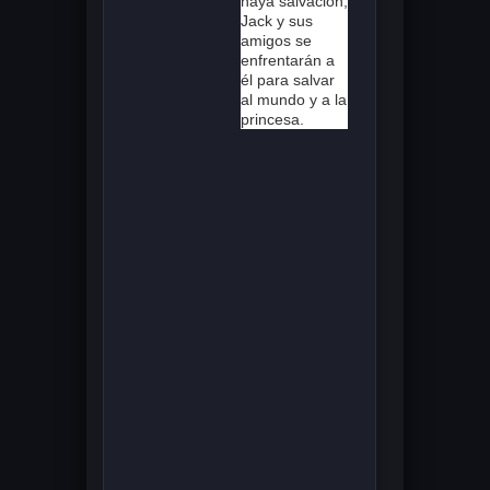
haya salvación,
Jack y sus
amigos se
enfrentarán a
él para salvar
al mundo y a la
princesa.