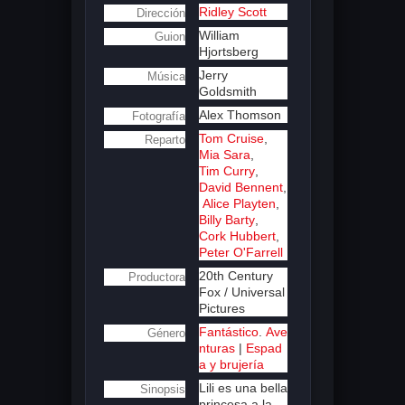
Ridley Scott
Dirección
William
Guion
Hjortsberg
Jerry
Música
Goldsmith
Alex Thomson
Fotografía
Tom Cruise
,
Reparto
Mia Sara
,
Tim Curry
,
David Bennent
,
Alice Playten
,
Billy Barty
,
Cork Hubbert
,
Peter O'Farrell
20th Century
Productora
Fox / Universal
Pictures
Fantástico
.
Ave
Género
nturas
|
Espad
a y brujería
Lili es una bella
Sinopsis
princesa a la