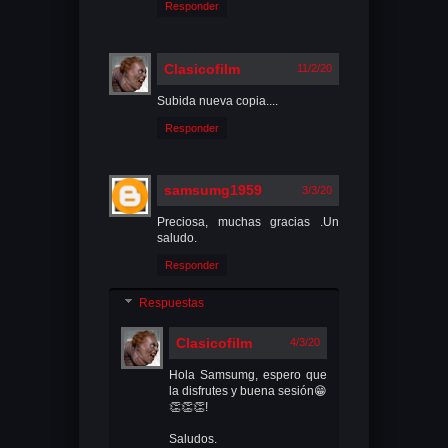
Responder
Clasicofilm
11/2/20
Subida nueva copia....
Responder
samsumg1959
3/3/20
Preciosa, muchas gracias .Un
saludo.
Responder
Respuestas
Clasicofilm
4/3/20
Hola Samsumg, espero que
la disfrutes y buena sesión😁
👏👏👏!
Saludos.