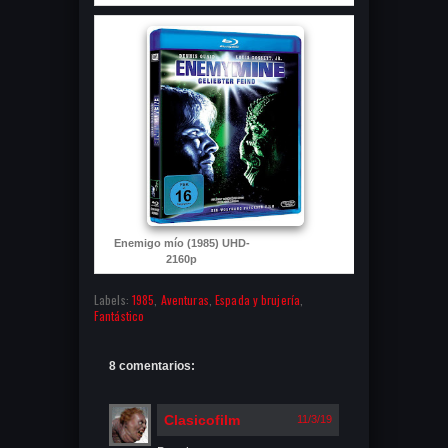
Enemigo mío (1985) UHD-
2160p
Labels:
1985
,
Aventuras
,
Espada y brujería
,
Fantástico
8 comentarios:
Clasicofilm
11/3/19