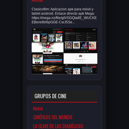
Clasicofilm: Aplicacion apk para móvil y
tablet android. Enlace directo apk Mega:
https://mega.nz/file/gtVGGQIa#E_WUCKE
EBere8bl6pGGE-CwJ5Se...
GRUPOS DE CINE
Inicio
CINÉFILOS DEL MUNDO
LA CLAVE DE LAS DIABÓLICAS