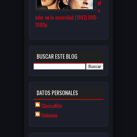
pl
a
ndor en la oscuridad (1992) UHD-
1080p
BUSCAR ESTE BLOG
DATOS PERSONALES
Clasicofilm
Unknown