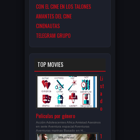
CON EL CINE EN LOS TALONES
AMANTES DEL CINE
CINENAUTAS
TELEGRAM GRUPO
TOP MOVIES
Li
st
a
d
o
Películas por género
Acción Adolescentes Africa Amistad Asesinos
en serie Aventura espacial Aventuras
Aventuras marinas Basado en H...
1