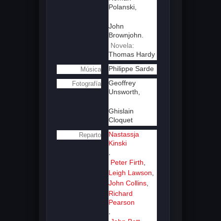
Polanski,
John
Brownjohn.
Novela:
Thomas Hardy
Philippe Sarde
Música
Geoffrey
Fotografía
Unsworth,
Ghislain
Cloquet
Nastassja
Reparto
Kinski
,
Peter Firth
,
Leigh Lawson
,
John Collins
,
Richard
Pearson
,