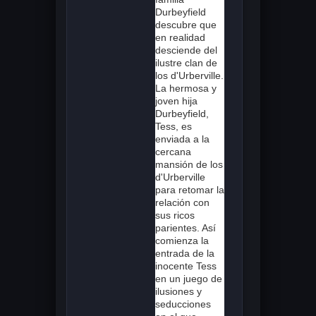
Durbeyfield
descubre que
en realidad
desciende del
ilustre clan de
los d'Urberville.
La hermosa y
joven hija
Durbeyfield,
Tess, es
enviada a la
cercana
mansión de los
d'Urberville
para retomar la
relación con
sus ricos
parientes. Así
comienza la
entrada de la
inocente Tess
en un juego de
ilusiones y
seducciones