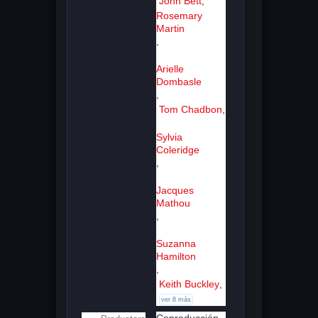
John Bett
,
Rosemary
Martin
,
Arielle
Dombasle
,
Tom Chadbon
,
Sylvia
Coleridge
,
Jacques
Mathou
,
Suzanna
Hamilton
,
Keith Buckley
,
ver 8 más
Coproducción