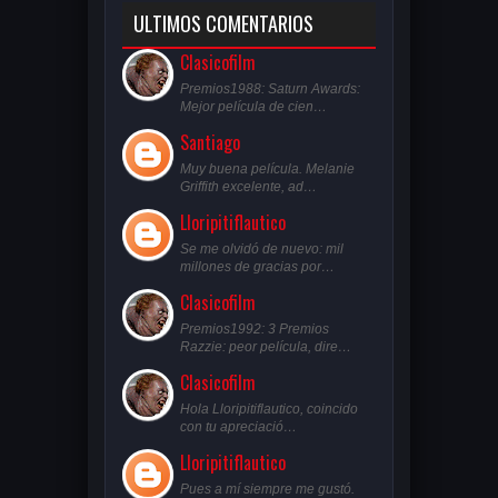
ULTIMOS COMENTARIOS
Clasicofilm
Premios1988: Saturn Awards:
Mejor película de cien…
Santiago
Muy buena película. Melanie
Griffith excelente, ad…
Lloripitiflautico
Se me olvidó de nuevo: mil
millones de gracias por…
Clasicofilm
Premios1992: 3 Premios
Razzie: peor película, dire…
Clasicofilm
Hola Lloripitiflautico, coincido
con tu apreciació…
Lloripitiflautico
Pues a mí siempre me gustó.