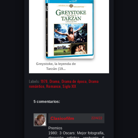
Greystoke, la leyenda de
Tarzán (19...
Labels:
1979
,
Drama
,
Drama de época
,
Drama
romántico
,
Romance
,
Siglo XIX
5 comentarios:
Clasicofilm
22/4/22
Premios
1980: 3 Oscars: Mejor fotografía,
dirección artística, vestuario. 6