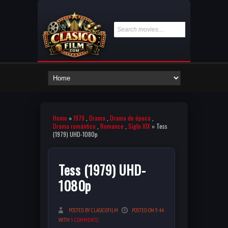
Home
»
1979
,
Drama
,
Drama de época
,
Drama romántico
,
Romance
,
Siglo XIX
» Tess
(1979) UHD-1080p
Tess (1979) UHD-
1080p
POSTED BY CLASICOFILM
POSTED ON 9:44
WITH
5 COMMENTS