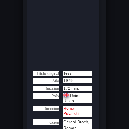
Tess
Título original
1979
Año
172 min.
Duración
Reino
País
Unido
Roman
Dirección
Polanski
Gérard Brach,
Guion
Roman