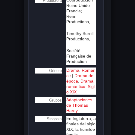
Productora
Reino Unido-
Francia;
Renn
Productions,
Timothy Burrill
Productions,
Société
Française de
Production
Drama
.
Roman
Género
ce
|
Drama de
época
.
Drama
romántico
.
Sigl
o XIX
Adaptaciones
Grupos
de Thomas
Hardy
En Inglaterra, a
Sinopsis
finales del siglo
XIX, la humilde
familia