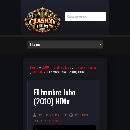
Home
»
2010
,
Hombres lobo
,
Remake
,
Terror
,
Thriller
» El hombre lobo (2010) HDtv
El hombre lobo
(2010) HDtv
POSTED BY CLASICOFILM
POSTED ON
13:11 WITH
5 COMMENTS