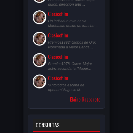
guion, dirección artís…
Clasicofilm
Un individuo mira hacia
Manhattan desde un transbo…
Clasicofilm
Premios1992: Globos de Oro:
Nominada a Mejor Banda…
Clasicofilm
Premios1978: Oscar: Mejor
actriz secundaria (Maggi…
Clasicofilm
"Antológica escena de
apertura"Augusto M…
Elaine Gaspareto
CONSULTAS