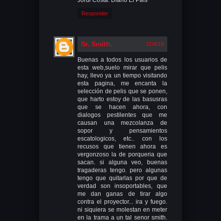
Responder
Sr. Smith.
31/8/19
Buenas a todos los usuarios de
esta web,suelo mirar que pelis
hay, llevo ya un tiempo visitando
esta pagina, me encanta la
selección de pelis que se ponen,
que harto estoy de las basusras
que se hacen ahora, con
dialogos pestilentes que me
causan una mezcolanza de
sopor y pensamientos
escatologicos, etc.. con los
recusos que tienen ahora es
vergonzoso la de porqueria que
sacan. si alguna veo, buenas
tragaderas tengo. pero algunas
tengo que quitarlas por que de
verdad son insoportables, que
me dan ganas de tirar algo
contra el proyector... ira y fuego.
ni siquiera se molestan en meter
en la trama a un tal senor smith.