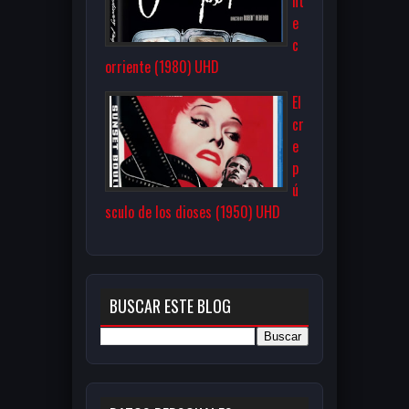
nt
e
c
orriente (1980) UHD
El
cr
e
p
ú
sculo de los dioses (1950) UHD
BUSCAR ESTE BLOG