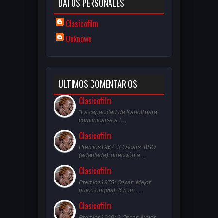
DATOS PERSONALES
Clasicofilm
Unknown
ULTIMOS COMENTARIOS
Clasicofilm
"La capacidad de Karloff para
comunicarse a t…
Clasicofilm
Premios1967: 3 Oscars: BSO
(adaptada), dirección a…
Clasicofilm
Premios1975: Oscar: Mejor
guion original. 6 nom., …
Clasicofilm
Premios1950: 3 Oscar: Mejor