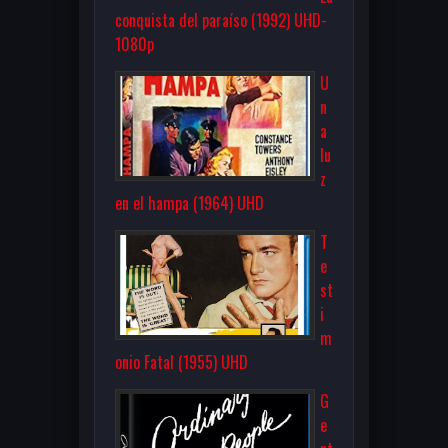
conquista del paraíso (1992) UHD-
1080p
U
n
a
lu
z
en el hampa (1964) UHD
T
e
st
i
m
onio Fatal (1955) UHD
G
e