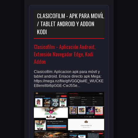
CLASICOFILM - APK PARA MOVÍL
/ TABLET ANDROID Y ADDON
KODI
Clasicofilm - Aplicación Android,
Extensión Navegador Edge, Kodi
Addon
Clasicofilm: Aplicacion apk para móvil y
tablet android. Enlace directo apk Mega:
https://mega.nz/file/gtVGGQIa#E_WUCKE
EBere8bl6pGGE-CwJ5Se...