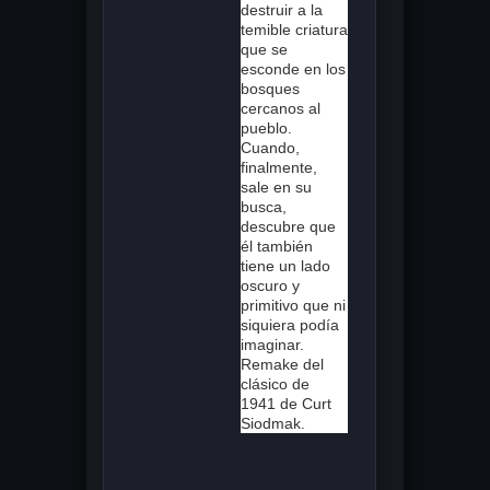
destruir a la
temible criatura
que se
esconde en los
bosques
cercanos al
pueblo.
Cuando,
finalmente,
sale en su
busca,
descubre que
él también
tiene un lado
oscuro y
primitivo que ni
siquiera podía
imaginar.
Remake del
clásico de
1941 de Curt
Siodmak.