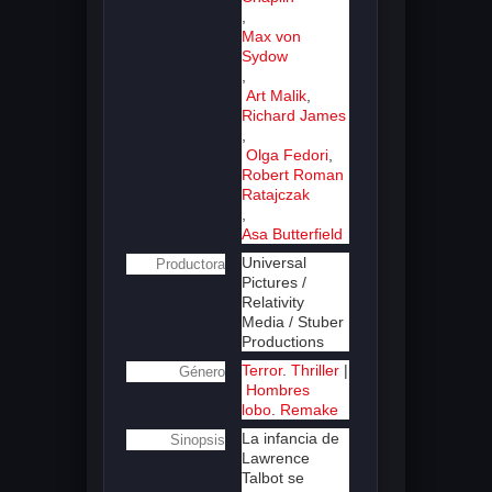
,
Max von
Sydow
,
Art Malik
,
Richard James
,
Olga Fedori
,
Robert Roman
Ratajczak
,
Asa Butterfield
Universal
Productora
Pictures /
Relativity
Media / Stuber
Productions
Terror
.
Thriller
|
Género
Hombres
lobo
.
Remake
La infancia de
Sinopsis
Lawrence
Talbot se