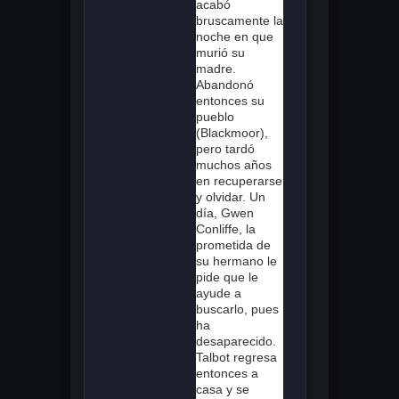
acabó
bruscamente la
noche en que
murió su
madre.
Abandonó
entonces su
pueblo
(Blackmoor),
pero tardó
muchos años
en recuperarse
y olvidar. Un
día, Gwen
Conliffe, la
prometida de
su hermano le
pide que le
ayude a
buscarlo, pues
ha
desaparecido.
Talbot regresa
entonces a
casa y se