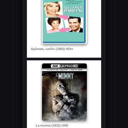
Apártate, cariño (1963) HDtv
La momia (1932) UHD