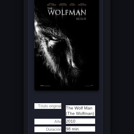
Título original
The Wolf Man
(The Wolfman)
2010
Año
98 min.
Duración