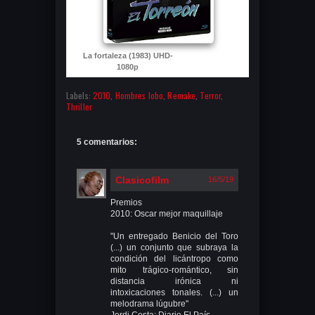
La fortaleza (1983) UHD-
1080p
Labels:
2010
,
Hombres lobo
,
Remake
,
Terror
,
Thriller
5 comentarios:
Clasicofilm
16/5/19
Premios
2010: Oscar mejor maquillaje
"Un entregado Benicio del Toro
(...) un conjunto que subraya la
condición del licántropo como
mito trágico-romántico, sin
distancia irónica ni
intoxicaciones tonales. (...) un
melodrama lúgubre"
Jordi Costa: Diario El País