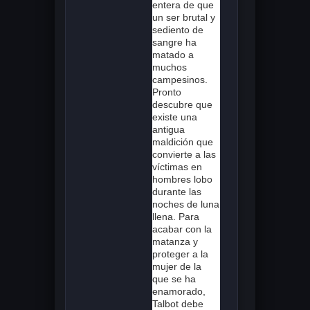
entera de que
un ser brutal y
sediento de
sangre ha
matado a
muchos
campesinos.
Pronto
descubre que
existe una
antigua
maldición que
convierte a las
víctimas en
hombres lobo
durante las
noches de luna
llena. Para
acabar con la
matanza y
proteger a la
mujer de la
que se ha
enamorado,
Talbot debe