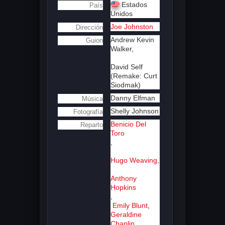
Estados
País
Unidos
Joe Johnston
Dirección
Andrew Kevin
Guion
Walker,
David Self
(Remake: Curt
Siodmak)
Danny Elfman
Música
Shelly Johnson
Fotografía
Benicio Del
Reparto
Toro
,
Hugo Weaving
,
Anthony
Hopkins
,
Emily Blunt
,
Geraldine
Chaplin