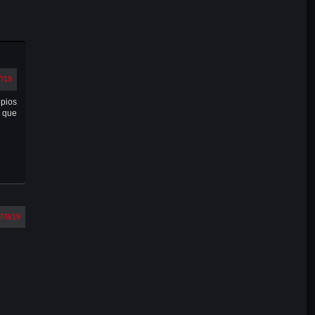
7/19
pios
 que
7/8/19