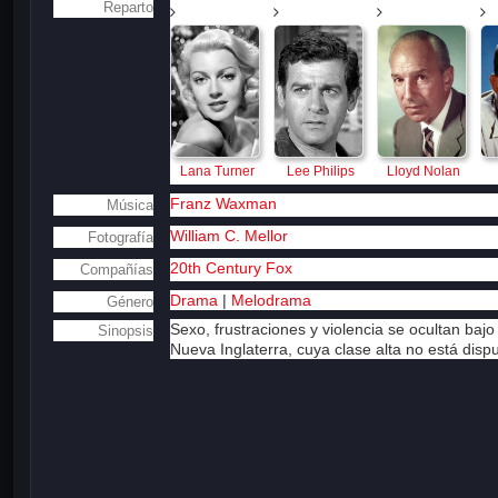
Reparto
Lana Turner
Lee Philips
Lloyd Nolan
Franz Waxman
Música
William C. Mellor
Fotografía
20th Century Fox
Compañías
Drama
|
Melodrama
Género
Sexo, frustraciones y violencia se ocultan baj
Sinopsis
Nueva Inglaterra, cuya clase alta no está dis