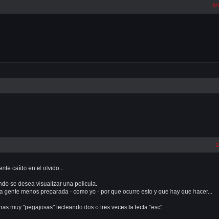
9/
1
e caído en el olvido...
do se desea visualizar una pelicula.
 a gente menos preparada - como yo - por que ocurre esto y que hay que hacer...
as muy "pegajosas" tecleando dos o tres veces la tecla "esc".