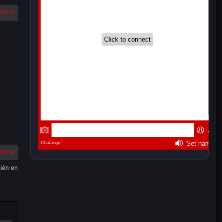
8/7/19
8/7/19
bién en