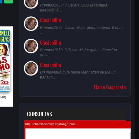
Premios1967: 3 Oscars: BSO (adaptada),
dirección a…
Clasicofilm
Premios1975: Oscar: Mejor guion original. 6 nom.,
…
Clasicofilm
Premios1950: 3 Oscar: Mejor guion, dirección
artís…
Clasicofilm
Un individuo mira hacia Manhattan desde un
transbo…
Elaine Gaspareto
948)
CONSULTAS