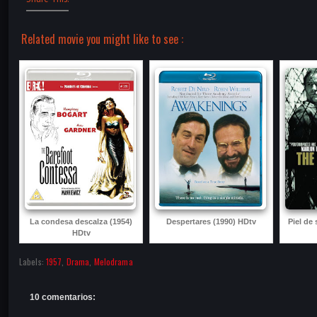
Related movie you might like to see :
La condesa descalza (1954)
Despertares (1990) HDtv
Piel de
HDtv
Labels:
1957
,
Drama
,
Melodrama
10 comentarios: