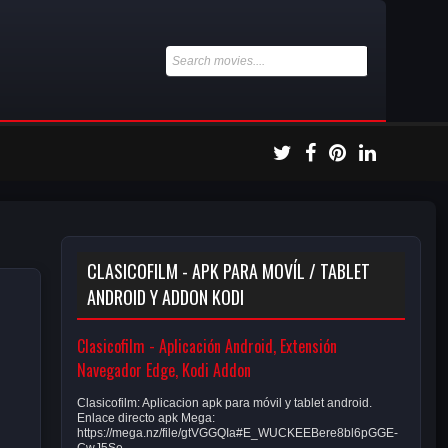
CLASICOFILM - APK PARA MOVÍL / TABLET
ANDROID Y ADDON KODI
Clasicofilm - Aplicación Android, Extensión
Navegador Edge, Kodi Addon
Clasicofilm: Aplicacion apk para móvil y tablet android.
Enlace directo apk Mega:
https://mega.nz/file/gtVGGQIa#E_WUCKEEBere8bl6pGGE-