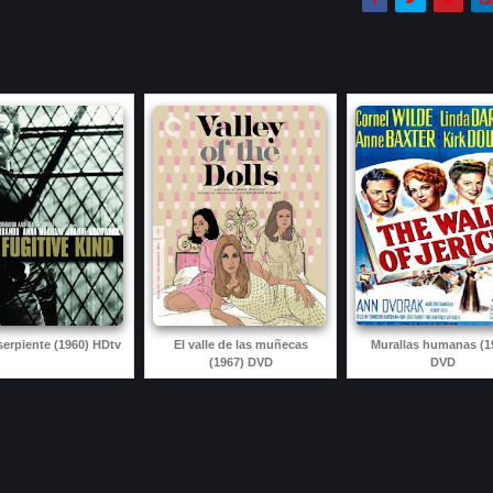
 serpiente (1960) HDtv
El valle de las muñecas
Murallas humanas (1
(1967) DVD
DVD