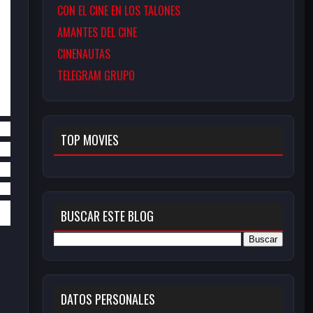
CON EL CINE EN LOS TALONES
AMANTES DEL CINE
CINENAUTAS
TELEGRAM GRUPO
i
David Nelson
Barry Coe
Betty Field
Mildred 
Leon 
Dunnock
TOP MOVIES
BUSCAR ESTE BLOG
DATOS PERSONALES