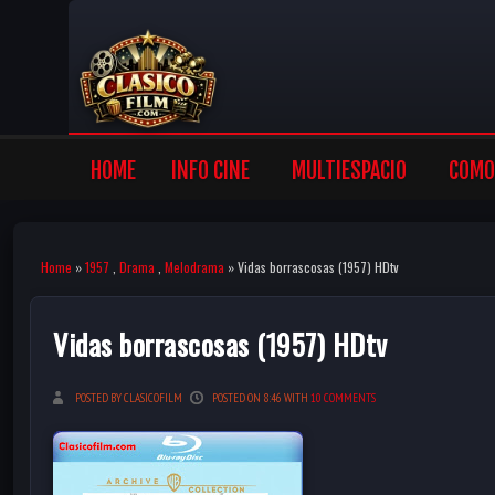
HOME
INFO CINE
MULTIESPACIO
COMO 
Home
»
1957
,
Drama
,
Melodrama
» Vidas borrascosas (1957) HDtv
Vidas borrascosas (1957) HDtv
POSTED BY CLASICOFILM
POSTED ON 8:46 WITH
10 COMMENTS