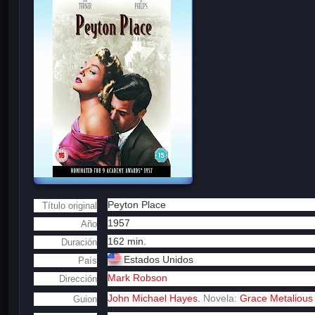
Peyton Place
Título original
1957
Año
162 min.
Duración
Estados Unidos
País
Mark Robson
Dirección
John Michael Hayes
.
Novela:
Grace Metalious
Guion