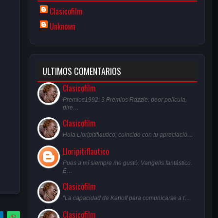
Clasicofilm
Unknown
ULTIMOS COMENTARIOS
Clasicofilm
Premios1992: 3 Premios Razzie: peor película,
dire…
Clasicofilm
Hola Lloripitiflautico, coincido con tu apreciació…
Lloripitiflautico
Pues a mí siempre me gustó. Vangelis fantástico.
E…
Clasicofilm
"La capacidad de Karloff para comunicarse a t…
Clasicofilm