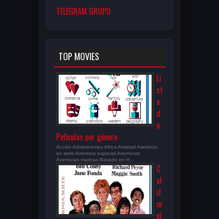
TELEGRAM GRUPO
TOP MOVIES
Li
st
a
d
o
Películas por género
Acción Adolescentes Africa Amistad Asesinos
en serie Aventura espacial Aventuras
Aventuras marinas Basado en H...
C
al
if
or
ni