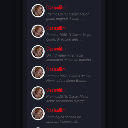
Clasicofilm
Premios1975: Oscar: Mejor
guion original. 6 nom., …
Clasicofilm
Premios1950: 3 Oscar: Mejor
guion, dirección artís…
Clasicofilm
Un individuo mira hacia
Manhattan desde un transbo…
Clasicofilm
Premios1992: Globos de Oro:
Nominada a Mejor Banda…
Clasicofilm
Premios1978: Oscar: Mejor
actriz secundaria (Maggi…
Clasicofilm
"Antológica escena de
apertura"Augusto M…