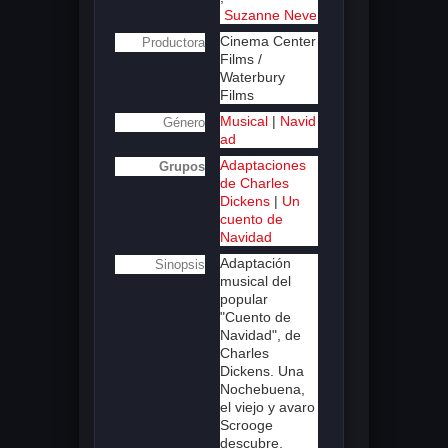
Suzanne Neve
Cinema Center
Productora
Films /
Waterbury
Films
Musical
|
Navid
Género
ad
Adaptaciones
Grupos
de Charles
Dickens
|
Un
cuento de
Navidad
Adaptación
Sinopsis
musical del
popular
"Cuento de
Navidad", de
Charles
Dickens. Una
Nochebuena,
el viejo y avaro
Scrooge
descubre,