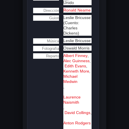
Unido
Ronald Neame
Dirección
Leslie Bricusse
Guion
(Cuento:
Charles
Dickens)
Leslie Bricusse
Música
Oswald Morris
Fotografía
Albert Finney
,
Reparto
Alec Guinness
,
Edith Evans
,
Kenneth More
,
Michael
Medwin
,
Laurence
Naismith
,
David Collings
,
Anton Rodgers
,