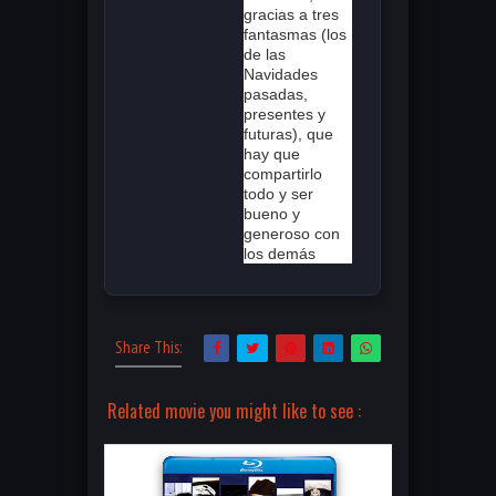
gracias a tres
fantasmas (los
de las
Navidades
pasadas,
presentes y
futuras), que
hay que
compartirlo
todo y ser
bueno y
generoso con
los demás
Share This:
Related movie you might like to see :