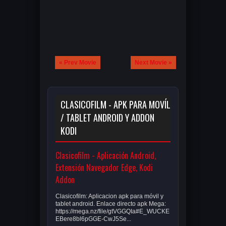
« Prev Movie
Next Movie »
CLASICOFILM - APK PARA MOVÍL
/ TABLET ANDROID Y ADDON
KODI
Clasicofilm - Aplicación Android,
Extensión Navegador Edge, Kodi
Addon
Clasicofilm: Aplicacion apk para móvil y
tablet android. Enlace directo apk Mega:
https://mega.nz/file/gtVGGQIa#E_WUCKE
EBere8bl6pGGE-CwJ5Se...