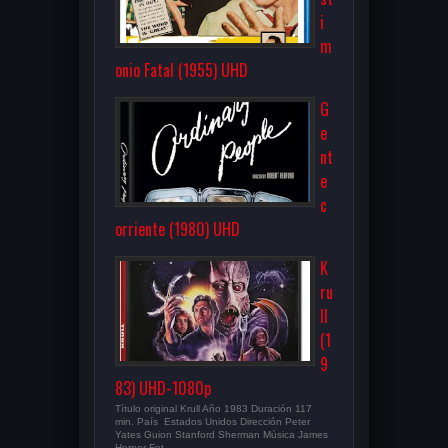
i
m
onio Fatal (1955) UHD
G
e
nt
e
c
orriente (1980) UHD
K
ru
ll
(1
9
83) UHD-1080p
Título original Krull Año 1983 Duración 117
min. País Estados Unidos Dirección Peter
Yates Guion Stanford Sherman Música James
Horner Fot...