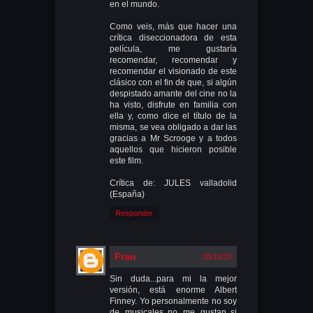
en el mundo.
Como veis, más que hacer una
crítica diseccionadora de esta
película, me gustaría
recomendar, recomendar y
recomendar el visionado de este
clásico con el fin de que, si algún
despistado amante del cine no la
ha visto, disfrute en familia con
ella y, como dice el título de la
misma, se vea obligado a dar las
gracias a Mr Scrooge y a todos
aquellos que hicieron posible
este film.
Crítica de: JULES valladolid
(España)
Responder
Fran
26/12/19
Sin duda...para mi la mejor
versión, está enorme Albert
Finney. Yo personalmente no soy
de musicales..no me gustan..si