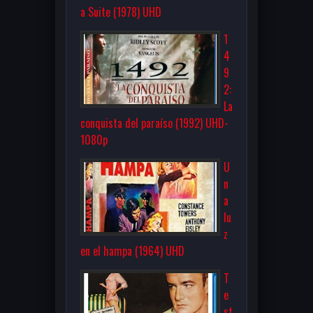
a Suite (1978) UHD
1
4
9
2:
La
conquista del paraíso (1992) UHD-
1080p
U
n
a
lu
z
en el hampa (1964) UHD
T
e
st