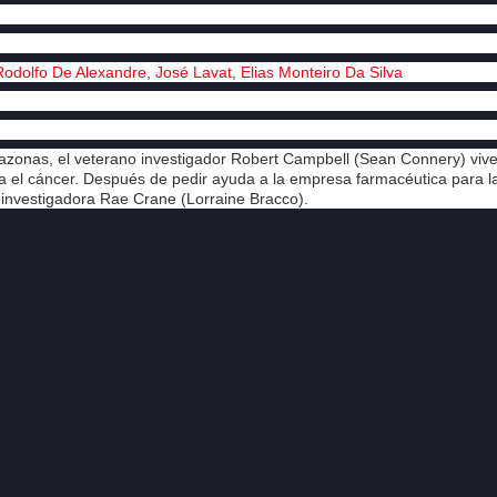
Rodolfo De Alexandre
,
José Lavat
,
Elias Monteiro Da Silva
mazonas, el veterano investigador Robert Campbell (Sean Connery) vive
a el cáncer. Después de pedir ayuda a la empresa farmacéutica para l
a investigadora Rae Crane (Lorraine Bracco).