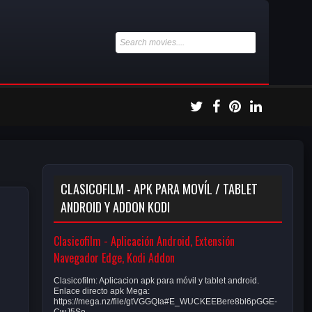
CLASICOFILM - APK PARA MOVÍL / TABLET
ANDROID Y ADDON KODI
Clasicofilm - Aplicación Android, Extensión
Navegador Edge, Kodi Addon
Clasicofilm: Aplicacion apk para móvil y tablet android.
Enlace directo apk Mega:
https://mega.nz/file/gtVGGQIa#E_WUCKEEBere8bl6pGGE-