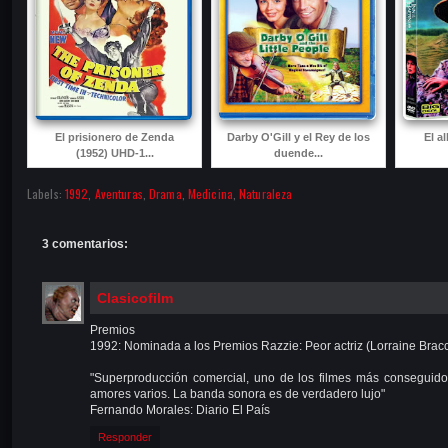
El prisionero de Zenda
Darby O'Gill y el Rey de los
El a
(1952) UHD-1...
duende...
Labels:
1992
,
Aventuras
,
Drama
,
Medicina
,
Naturaleza
3 comentarios:
Clasicofilm
Premios
1992: Nominada a los Premios Razzie: Peor actriz (Lorraine Brac
"Superproducción comercial, uno de los filmes más conseguidos
amores varios. La banda sonora es de verdadero lujo"
Fernando Morales: Diario El País
Responder