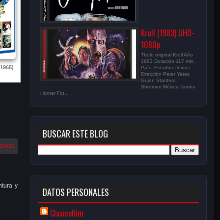
Krull (1983) UHD-
1080p
Título original Krull Año
1983 Duración 117 min.
1965)
País Estados Unidos
Dirección Peter Yates
Guion Stanford
Sherman Música James
Horner Fot...
BUSCAR ESTE BLOG
2/3/20
ntura y
DATOS PERSONALES
Clasicofilm