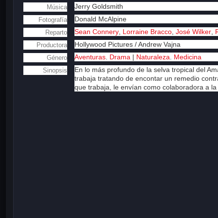
Jerry Goldsmith
Música
Donald McAlpine
Fotografía
Sean Connery
,
Lorraine Bracco
,
José Wilker
,
Reparto
Hollywood Pictures / Andrew Vajna
Productora
Aventuras
.
Drama
|
Naturaleza
.
Medicina
Género
En lo más profundo de la selva tropical del A
Sinopsis
trabaja tratando de encontar un remedio contr
que trabaja, le envían como colaboradora a l