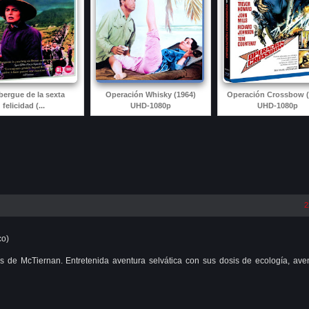
lbergue de la sexta
Operación Whisky (1964)
Operación Crossbow (
felicidad (...
UHD-1080p
UHD-1080p
2
co)
 de McTiernan. Entretenida aventura selvática con sus dosis de ecología, ave