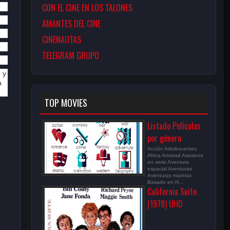
CON EL CINE EN LOS TALONES
AMANTES DEL CINE
CINENAUTAS
TELEGRAM GRUPO
 y
a
TOP MOVIES
Listado Películas
por género
Acción Adolescentes
Africa Amistad Asesinos
en serie Aventura
espacial Aventuras
Aventuras marinas
Basado en H...
California Suite
(1978) UHD