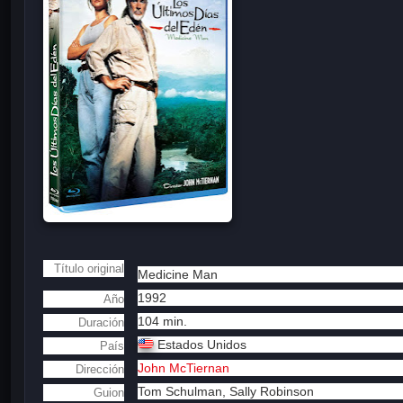
Título original
Medicine Man
1992
Año
104 min.
Duración
Estados Unidos
País
John McTiernan
Dirección
Tom Schulman,
Sally Robinson
Guion