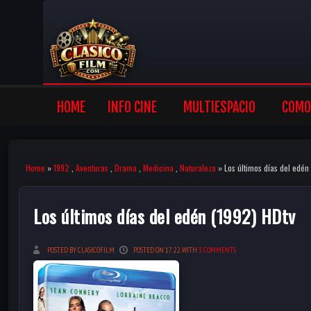
HOME
INFO CINE
MULTIESPACIO
COMO 
Home
»
1992
,
Aventuras
,
Drama
,
Medicina
,
Naturaleza
» Los últimos días del edén
Los últimos días del edén (1992) HDtv
POSTED BY CLASICOFILM
POSTED ON 17:22 WITH
3 COMMENTS