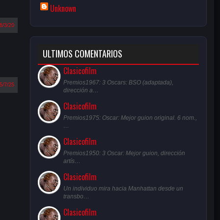
Unknown
8/3/20
ULTIMOS COMENTARIOS
Clasicofilm
Premios1967: 3 Oscars: BSO (adaptada),
5/7/25
dirección a…
Clasicofilm
Premios1975: Oscar: Mejor guion original. 6 nom.,
…
Clasicofilm
Premios1950: 3 Oscar: Mejor guion, dirección
artís…
Clasicofilm
Un individuo mira hacia Manhattan desde un
transbo…
Clasicofilm