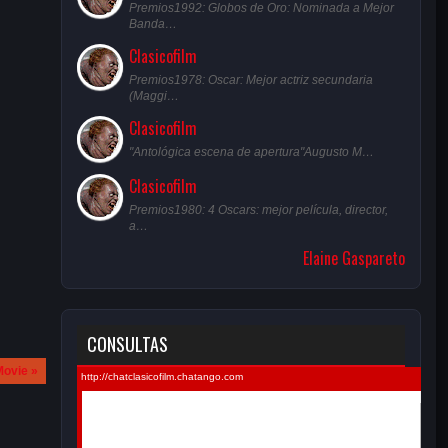
Premios1992: Globos de Oro: Nominada a Mejor
Banda…
Clasicofilm
Premios1978: Oscar: Mejor actriz secundaria
(Maggi…
Clasicofilm
"Antológica escena de apertura"Augusto M…
Clasicofilm
Premios1980: 4 Oscars: mejor película, director,
a…
Elaine Gaspareto
CONSULTAS
Movie »