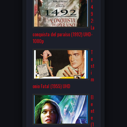
1
4
9
2:
La
conquista del paraíso (1992) UHD-
1080p
T
e
st
i
m
onio Fatal (1955) UHD
El
e
nt
e
(1