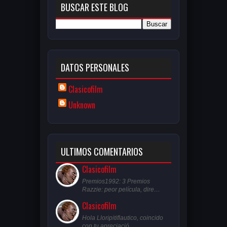
BUSCAR ESTE BLOG
DATOS PERSONALES
Clasicofilm
Unknown
ULTIMOS COMENTARIOS
Clasicofilm
Premios1992: 3 Premios
Razzie: peor película, dire…
Clasicofilm
Hola Lloripitiflautico, coincido
con tu apreciació…