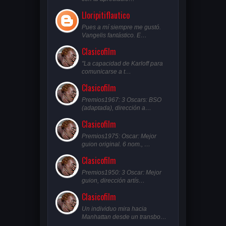
Lloripitiflautico
Pues a mí siempre me gustó.
Vangelis fantástico. E…
Clasicofilm
"La capacidad de Karloff para
comunicarse a t…
Clasicofilm
Premios1967: 3 Oscars: BSO
(adaptada), dirección a…
Clasicofilm
Premios1975: Oscar: Mejor
guion original. 6 nom., …
Clasicofilm
Premios1950: 3 Oscar: Mejor
guion, dirección artís…
Clasicofilm
Un individuo mira hacia
Manhattan desde un transbo…