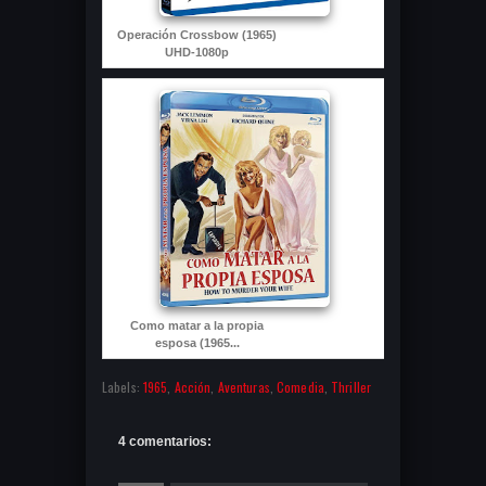
Operación Crossbow (1965)
UHD-1080p
Como matar a la propia
esposa (1965...
Labels:
1965
,
Acción
,
Aventuras
,
Comedia
,
Thriller
4 comentarios: