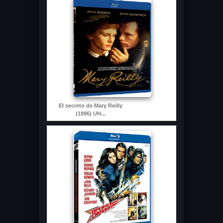
El secreto de Mary Reilly
(1996) UH...