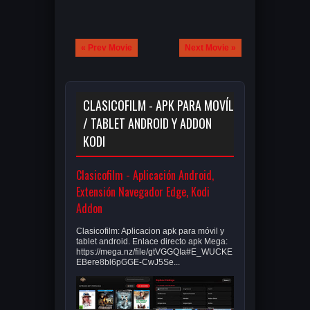
« Prev Movie
Next Movie »
CLASICOFILM - APK PARA MOVÍL
/ TABLET ANDROID Y ADDON
KODI
Clasicofilm - Aplicación Android,
Extensión Navegador Edge, Kodi
Addon
Clasicofilm: Aplicacion apk para móvil y
tablet android. Enlace directo apk Mega:
https://mega.nz/file/gtVGGQIa#E_WUCKE
EBere8bl6pGGE-CwJ5Se...