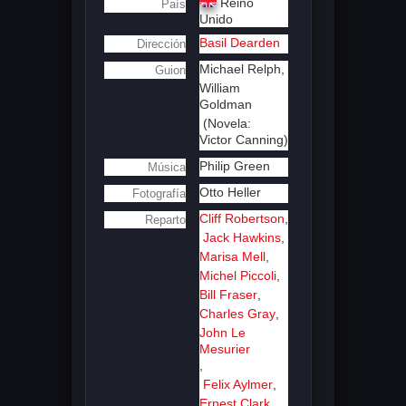
Reino
País
Unido
Basil Dearden
Dirección
Michael Relph,
Guion
William
Goldman
(Novela:
Victor Canning)
Philip Green
Música
Otto Heller
Fotografía
Cliff Robertson
,
Reparto
Jack Hawkins
,
Marisa Mell
,
Michel Piccoli
,
Bill Fraser
,
Charles Gray
,
John Le
Mesurier
,
Felix Aylmer
,
Ernest Clark
,