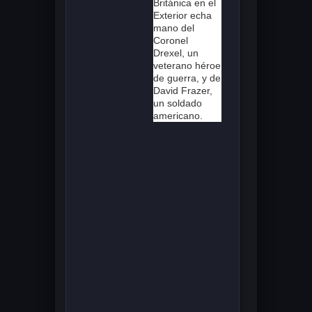
Británica en el
Exterior echa
mano del
Coronel
Drexel, un
veterano héroe
de guerra, y de
David Frazer,
un soldado
americano.