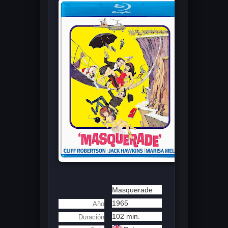
Masquerade
1965
Año
102 min.
Duración