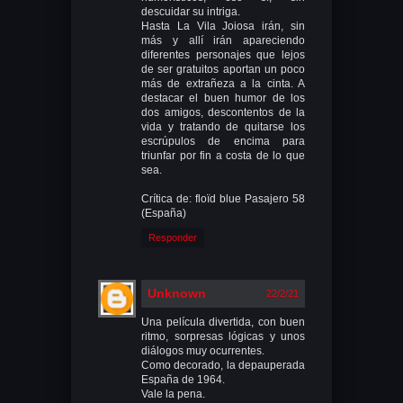
descuidar su intriga.
Hasta La Vila Joiosa irán, sin
más y allí irán apareciendo
diferentes personajes que lejos
de ser gratuitos aportan un poco
más de extrañeza a la cinta. A
destacar el buen humor de los
dos amigos, descontentos de la
vida y tratando de quitarse los
escrúpulos de encima para
triunfar por fin a costa de lo que
sea.
Crítica de: floïd blue Pasajero 58
(España)
Responder
Unknown
22/2/21
Una película divertida, con buen
ritmo, sorpresas lógicas y unos
diálogos muy ocurrentes.
Como decorado, la depauperada
España de 1964.
Vale la pena.