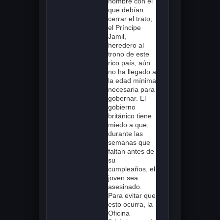
hombre con el
que debían
cerrar el trato,
el Príncipe
Jamil,
heredero al
trono de este
rico país, aún
no ha llegado a
la edad mínima
necesaria para
gobernar. El
gobierno
británico tiene
miedo a que,
durante las
semanas que
faltan antes de
su
cumpleaños, el
joven sea
asesinado.
Para evitar que
esto ocurra, la
Oficina