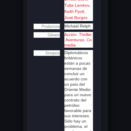
Tutte Lemkov
,
Keith Pyott
,
José Burgos
Michael Relph
Productora
Acción
.
Thriller
.
Género
Aventuras
.
Co
media
Diplomáticos
Sinopsis
británicos
están a pocas
semanas de
concluir un
acuerdo con
un país del
Oriente Medio
para un nuevo
contrato del
petróleo
favorable para
sus intereses.
Sólo hay un
problema, el