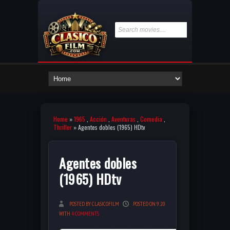
Home
»
1965
,
Acción
,
Aventuras
,
Comedia
,
Thriller
» Agentes dobles (1965) HDtv
Agentes dobles
(1965) HDtv
POSTED BY CLASICOFILM
POSTED ON 9:20
WITH
4 COMMENTS