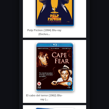
Pulp Fiction (1994) Blu-ray
(Exclus...
El cabo del terror (1962) Blu-
ray (...