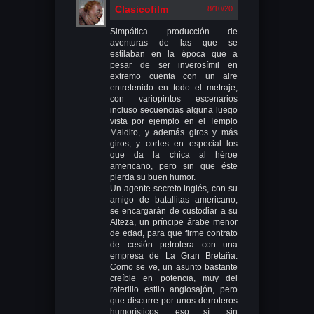
Clasicofilm
8/10/20
Simpática producción de
aventuras de las que se
estilaban en la época que a
pesar de ser inverosímil en
extremo cuenta con un aire
entretenido en todo el metraje,
con variopintos escenarios
incluso secuencias alguna luego
vista por ejemplo en el Templo
Maldito, y además giros y más
giros, y cortes en especial los
que da la chica al héroe
americano, pero sin que éste
pierda su buen humor.
Un agente secreto inglés, con su
amigo de batallitas americano,
se encargarán de custodiar a su
Alteza, un príncipe árabe menor
de edad, para que firme contrato
de cesión petrolera con una
empresa de La Gran Bretaña.
Como se ve, un asunto bastante
creíble en potencia, muy del
raterillo estilo anglosajón, pero
que discurre por unos derroteros
humorísticos, eso sí, sin