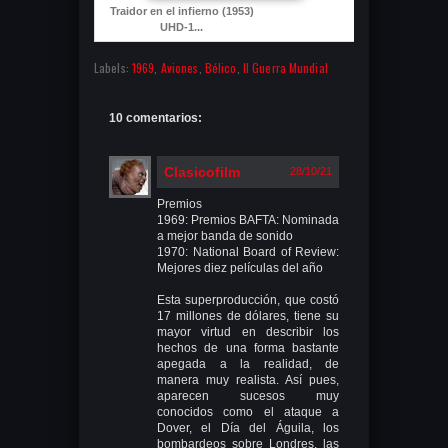
Traidor en el infierno (1953)
UHD-1...
Labels:
1969
,
Aviones
,
Bélico
,
II Guerra Mundial
10 comentarios:
Clasicofilm
28/10/21
Premios
1969: Premios BAFTA: Nominada
a mejor banda de sonido
1970: National Board of Review:
Mejores diez películas del año
Esta superproducción, que costó
17 millones de dólares, tiene su
mayor virtud en describir los
hechos de una forma bastante
apegada a la realidad, de
manera muy realista. Así pues,
aparecen sucesos muy
conocidos como el ataque a
Dover, el Día del Águila, los
bombardeos sobre Londres, las