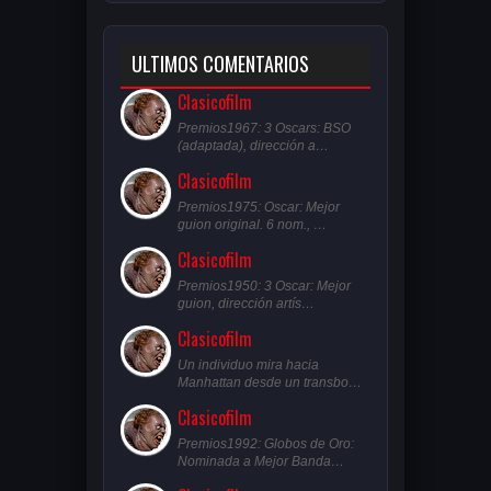
ULTIMOS COMENTARIOS
Clasicofilm
Premios1967: 3 Oscars: BSO
(adaptada), dirección a…
Clasicofilm
Premios1975: Oscar: Mejor
guion original. 6 nom., …
Clasicofilm
Premios1950: 3 Oscar: Mejor
guion, dirección artís…
Clasicofilm
Un individuo mira hacia
Manhattan desde un transbo…
Clasicofilm
Premios1992: Globos de Oro:
Nominada a Mejor Banda…