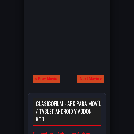
« Prev Movie
Next Movie »
CLASICOFILM - APK PARA MOVÍL
/ TABLET ANDROID Y ADDON
KODI
Clasicofilm - Aplicación Android,