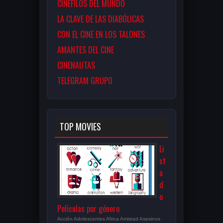
CINÉFILOS DEL MUNDO
LA CLAVE DE LAS DIABÓLICAS
CON EL CINE EN LOS TALONES
AMANTES DEL CINE
CINENAUTAS
TELEGRAM GRUPO
TOP MOVIES
Li
st
a
d
o
Películas por género
Acción Adolescentes Africa Amistad Asesinos