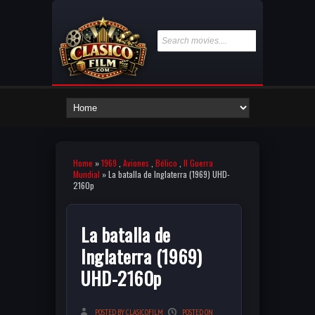
Home
»
1969
,
Aviones
,
Bélico
,
II Guerra
Mundial
» La batalla de Inglaterra (1969) UHD-
2160p
La batalla de
Inglaterra (1969)
UHD-2160p
POSTED BY CLASICOFILM
POSTED ON