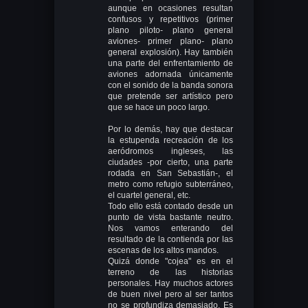
aunque en ocasiones resultan
confusos y repetitivos (primer
plano piloto- plano general
aviones- primer plano- plano
general explosión). Hay también
una parte del enfrentamiento de
aviones adornada únicamente
con el sonido de la banda sonora
que pretende ser artístico pero
que se hace un poco largo.
Por lo demás, hay que destacar
la estupenda recreación de los
aeródromos ingleses, las
ciudades -por cierto, una parte
rodada en San Sebastián-, el
metro como refugio subterráneo,
el cuartel general, etc.
Todo ello está contado desde un
punto de vista bastante neutro.
Nos vamos enterando del
resultado de la contienda por las
escenas de los altos mandos.
Quizá donde "cojea" es en el
terreno de las historias
personales. Hay muchos actores
de buen nivel pero al ser tantos
no se profundiza demasiado. Es