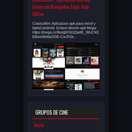
Extensión Navegador Edge, Kodi
Addon
Clasicofilm: Aplicacion apk para móvil y
tablet android. Enlace directo apk Mega:
https://mega.nz/file/gtVGGQIa#E_WUCKE
EBere8bl6pGGE-CwJ5Se...
GRUPOS DE CINE
Inicio