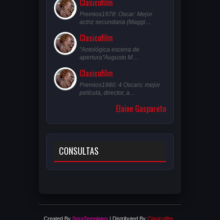
Clasicofilm
Premios1978: Oscar: Mejor
actriz secundaria (Maggi…
Clasicofilm
"Antológica escena de
apertura"Augusto M…
Clasicofilm
Premios1980: 4 Oscars: mejor
película, director, a…
Elaine Gaspareto
CONSULTAS
Created By
SoraTemplates
| Distributed By
Clasicofilm