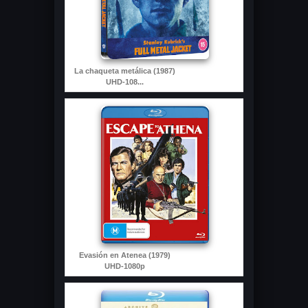
La chaqueta metálica (1987)
UHD-108...
Evasión en Atenea (1979)
UHD-1080p