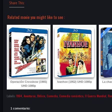
Share This:
Related movie you might like to see :
Operación Crossbow (1965)
Ivanhoe (1952) UHD-1080p
La chaq
UHD-1080p
Labels:
1964
,
Aventuras
,
Bélico
,
Comedia
,
Comedia romántica
,
II Guerra Mundial
,
Ro
1 comentario: