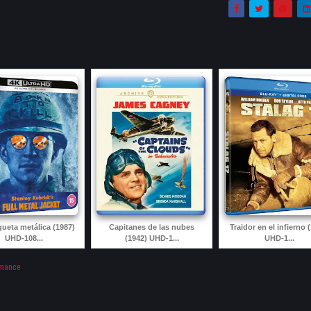
ueta metálica (1987)
Capitanes de las nubes
Traidor en el infierno 
UHD-108...
(1942) UHD-1...
UHD-1...
mance