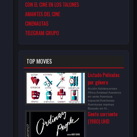
CON EL CINE EN LOS TALONES
AMANTES DEL CINE
CINENAUTAS
TELEGRAM GRUPO
TOP MOVIES
Listado Películas
por género
Acción Adolescentes
Africa Amistad Asesinos
en serie Aventura
espacial Aventuras
Aventuras marinas
Basado en H...
Gente corriente
(1980) UHD