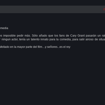
2
l
omedia
es imposible pedir más. Sólo añado que los fans de Cary Grant pasarán un ra
ingun actor, tenía un talento innato para la comedia, para salir airoso de situ
feitado en la mayor parte del film....y señores...es el rey