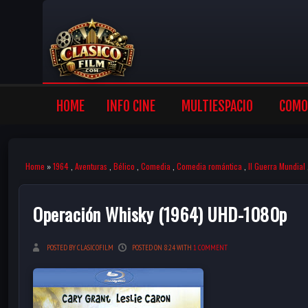
HOME
INFO CINE
MULTIESPACIO
COMO 
Home
»
1964
,
Aventuras
,
Bélico
,
Comedia
,
Comedia romántica
,
II Guerra Mundial
Operación Whisky (1964) UHD-1080p
POSTED BY CLASICOFILM
POSTED ON 8:24 WITH
1 COMMENT