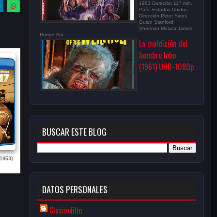
1983 Duración 117 min.
País Estados Unidos
Dirección Peter Yates
Guion Stanford
Sherman Música James
Horner Fot...
La maldición del
hombre lobo
(1961) UHD-1080p
BUSCAR ESTE BLOG
(1953)
DATOS PERSONALES
Clasicofilm