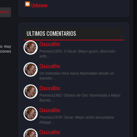
Unknown
1/6/26
ULTIMOS COMENTARIOS
Clasicofilm
to muy
Premios1950: 3 Oscar: Mejor guion, dirección
aciones
artís…
Clasicofilm
Un individuo mira hacia Manhattan desde un
transbo…
Clasicofilm
Premios1992: Globos de Oro: Nominada a Mejor
Banda…
Clasicofilm
Premios1978: Oscar: Mejor actriz secundaria
(Maggi…
Clasicofilm