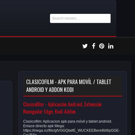
CLASICOFILM - APK PARA MOVÍL / TABLET
ANDROID Y ADDON KODI
Clasicofilm - Aplicación Android, Extensión
Navegador Edge, Kodi Addon
Clasicofilm: Aplicacion apk para móvil y tablet android.
Enlace directo apk Mega:
https://mega.nz/file/gtVGGQIa#E_WUCKEEBere8bl6pGGE-