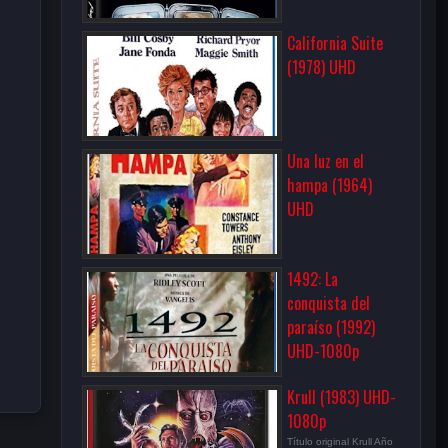
California Suite
(1978) UHD
Una luz en el
hampa (1964)
UHD
1492: La
conquista del
paraíso (1992)
UHD-1080p
Krull (1983) UHD-
1080p
Título original Krull Año