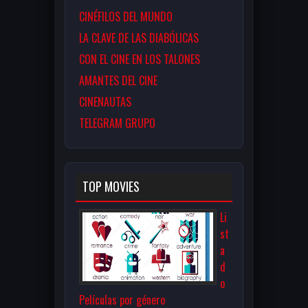
CINÉFILOS DEL MUNDO
LA CLAVE DE LAS DIABÓLICAS
CON EL CINE EN LOS TALONES
AMANTES DEL CINE
CINENAUTAS
TELEGRAM GRUPO
TOP MOVIES
Li
st
a
d
o
Películas por género