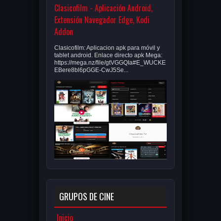
Clasicofilm - Aplicación Android,
Extensión Navegador Edge, Kodi
Addon
Clasicofilm: Aplicacion apk para móvil y
tablet android. Enlace directo apk Mega:
https://mega.nz/file/gtVGGQIa#E_WUCKE
EBere8bl6pGGE-CwJ5Se...
GRUPOS DE CINE
Inicio