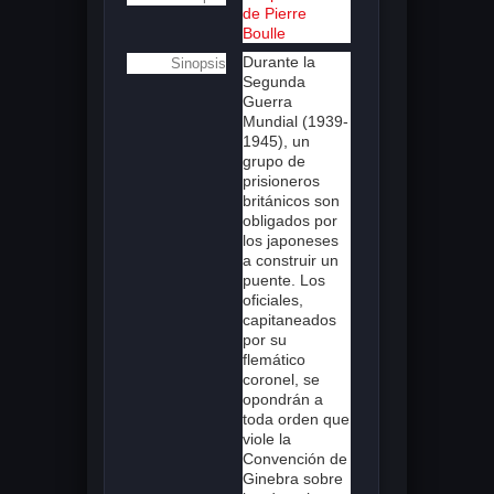
de Pierre
Boulle
Durante la
Sinopsis
Segunda
Guerra
Mundial (1939-
1945), un
grupo de
prisioneros
británicos son
obligados por
los japoneses
a construir un
puente. Los
oficiales,
capitaneados
por su
flemático
coronel, se
opondrán a
toda orden que
viole la
Convención de
Ginebra sobre