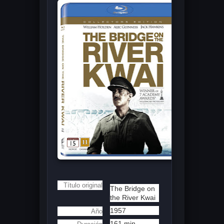
Título original
The Bridge on
the River Kwai
1957
Año
161 min.