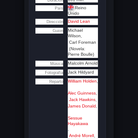
Duración
Reino
País
Unido
David Lean
Dirección
Michael
Guion
Wilson,
Carl Foreman
(Novela:
Pierre Boulle)
Malcolm Arnold
Música
Jack Hildyard
Fotografía
William Holden
,
Reparto
Alec Guinness
,
Jack Hawkins
,
James Donald
,
Sessue
Hayakawa
,
André Morell
,