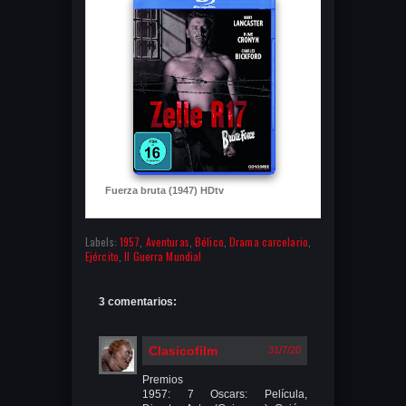
Fuerza bruta (1947) HDtv
Labels:
1957
,
Aventuras
,
Bélico
,
Drama carcelario
,
Ejército
,
II Guerra Mundial
3 comentarios:
Clasicofilm
31/7/20
Premios
1957: 7 Oscars: Película,