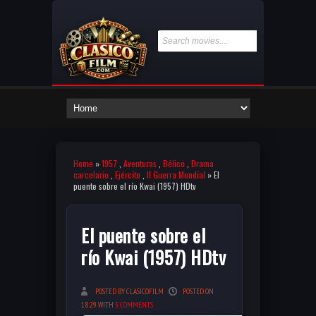
Home
»
1957
,
Aventuras
,
Bélico
,
Drama
carcelario
,
Ejército
,
II Guerra Mundial
» El
puente sobre el río Kwai (1957) HDtv
El puente sobre el
río Kwai (1957) HDtv
POSTED BY CLASICOFILM
POSTED ON
18:29 WITH
3 COMMENTS