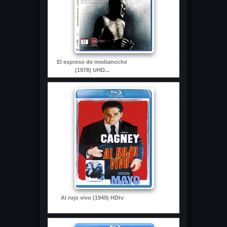
El expreso de medianoche
(1978) UHD...
Al rojo vivo (1949) HDtv