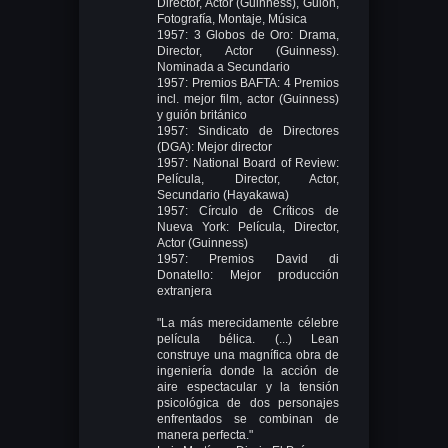
Director, Actor (Guinness), Guión,
Fotografía, Montaje, Música
1957: 3 Globos de Oro: Drama,
Director, Actor (Guinness).
Nominada a Secundario
1957: Premios BAFTA: 4 Premios
incl. mejor film, actor (Guinness)
y guión británico
1957: Sindicato de Directores
(DGA): Mejor director
1957: National Board of Review:
Película, Director, Actor,
Secundario (Hayakawa)
1957: Círculo de Críticos de
Nueva York: Película, Director,
Actor (Guinness)
1957: Premios David di
Donatello: Mejor producción
extranjera
"La más merecidamente célebre
película bélica. (...) Lean
construye una magnífica obra de
ingeniería donde la acción de
aire espectacular y la tensión
psicológica de dos personajes
enfrentados se combinan de
manera perfecta."