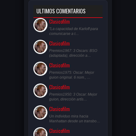
ULTIMOS COMENTARIOS
Clasicofilm
"La capacidad de Karloff para
comunicarse a t…
Clasicofilm
Premios1967: 3 Oscars: BSO
(adaptada), dirección a…
Clasicofilm
Premios1975: Oscar: Mejor
guion original. 6 nom., …
Clasicofilm
Premios1950: 3 Oscar: Mejor
guion, dirección artís…
Clasicofilm
Un individuo mira hacia
Manhattan desde un transbo…
Clasicofilm