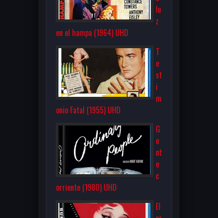
lu
z
en el hampa (1964) UHD
T
e
st
i
m
onio Fatal (1955) UHD
G
e
nt
e
c
orriente (1980) UHD
El
cr