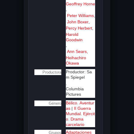
Geoffrey Horne
,
Peter Williams
,
John Boxer
,
Percy Herbert
,
Harold
Goodwin
,
Ann Sears
,
Heihachiro
Okawa
Productor: Sa
Productora
m Spiegel
.
Columbia
Pictures
Bélico
.
Aventur
Género
as
|
II Guerra
Mundial
.
Ejércit
o
.
Drama
carcelario
Adaptaciones
Grupos