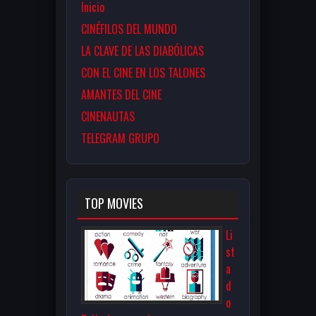
Inicio
CINÉFILOS DEL MUNDO
LA CLAVE DE LAS DIABÓLICAS
CON EL CINE EN LOS TALONES
AMANTES DEL CINE
CINENAUTAS
TELEGRAM GRUPO
TOP MOVIES
Li
st
a
d
o