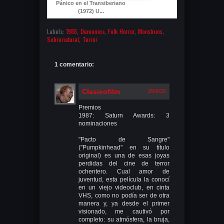
Pánico en el Transiberiano
(1972) U...
Labels:
1988
,
Demonios
,
Folk Horror
,
Monstruos
,
Sobrenatural
,
Terror
1 comentario:
Clasicofilm
29/6/26
Premios
1987: Saturn Awards: 3
nominaciones
"Pacto de Sangre"
("Pumpkinhead" en su título
original) es una de esas joyas
perdidas del cine de terror
ochentero. Cual amor de
juventud, esta película la conocí
en un viejo videoclub, en cinta
VHS, como no podía ser de otra
manera y, ya desde el primer
visionado, me cautivó por
completo: su atmósfera, la bruja,