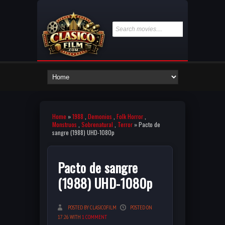
Home
»
1988
,
Demonios
,
Folk Horror
,
Monstruos
,
Sobrenatural
,
Terror
» Pacto de
sangre (1988) UHD-1080p
Pacto de sangre
(1988) UHD-1080p
POSTED BY CLASICOFILM
POSTED ON
17:26 WITH
1 COMMENT