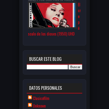
Sidney J. Furie Guion Frank De Felitta M...
El
cr
e
p
ú
sculo de los dioses (1950) UHD
BUSCAR ESTE BLOG
DATOS PERSONALES
Clasicofilm
Unknown