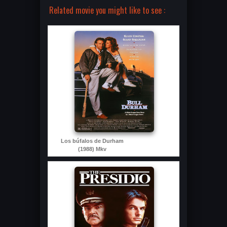
Related movie you might like to see :
Los búfalos de Durham
(1988) Mkv