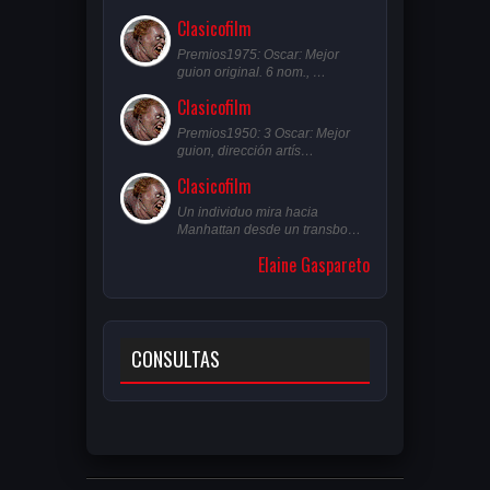
Clasicofilm
Premios1975: Oscar: Mejor
guion original. 6 nom., …
Clasicofilm
Premios1950: 3 Oscar: Mejor
guion, dirección artís…
Clasicofilm
Un individuo mira hacia
Manhattan desde un transbo…
Elaine Gaspareto
CONSULTAS