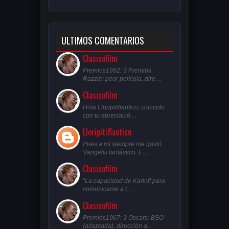
ULTIMOS COMENTARIOS
Clasicofilm
Premios1992: 3 Premios
Razzie: peor película, dire…
Clasicofilm
Hola Lloripitiflautico, coincido
con tu apreciació…
Lloripitiflautico
Pues a mí siempre me gustó.
Vangelis fantástico. E…
Clasicofilm
"La capacidad de Karloff para
comunicarse a t…
Clasicofilm
Premios1967: 3 Oscars: BSO
(adaptada), dirección a…