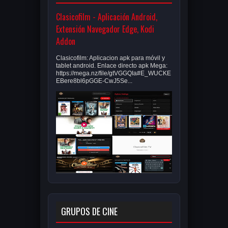
Clasicofilm - Aplicación Android,
Extensión Navegador Edge, Kodi
Addon
Clasicofilm: Aplicacion apk para móvil y
tablet android. Enlace directo apk Mega:
https://mega.nz/file/gtVGGQIa#E_WUCKE
EBere8bl6pGGE-CwJ5Se...
GRUPOS DE CINE